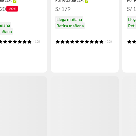
ABELLA
Por FALABELLA
Por 
.20
S/ 179
S/ 
-20%
Llega mañana
Lle
añana
Retira mañana
Ret
mañana
(12)
(22)