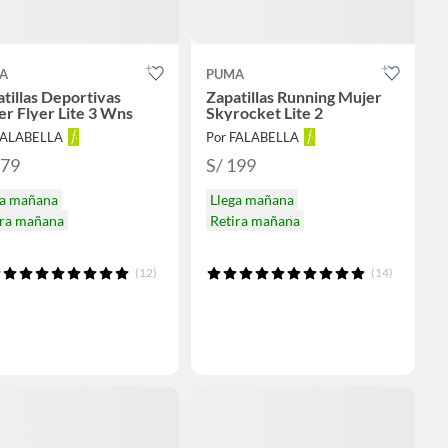
A
PUMA
tillas Deportivas
Zapatillas Running Mujer
r Flyer Lite 3 Wns
Skyrocket Lite 2
FALABELLA
Por FALABELLA
179
S/ 199
ga mañana
Llega mañana
ira mañana
Retira mañana
(12)
(14)