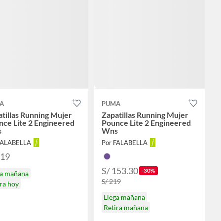
A
PUMA
tillas Running Mujer
Zapatillas Running Mujer
ce Lite 2 Engineered
Pounce Lite 2 Engineered
s
Wns
FALABELLA
Por FALABELLA
219
S/ 153.30
-30%
ga mañana
S/ 219
ra hoy
Llega mañana
Retira mañana