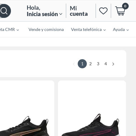
0
Hola
,
Mi
cuenta
Inicia sesión
eta CMR
Vende y comisiona
Venta telefónica
Ayuda
1
2
3
4