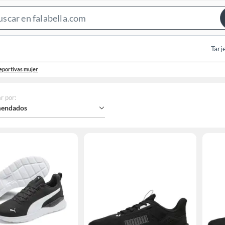
Search
Bar
Tarj
deportivas mujer
r por
:
endados