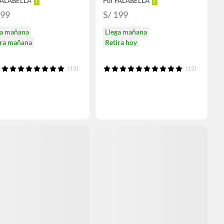
FALABELLA
Por FALABELLA
199
S/ 199
ga mañana
Llega mañana
ira mañana
Retira hoy
(15)
(12)