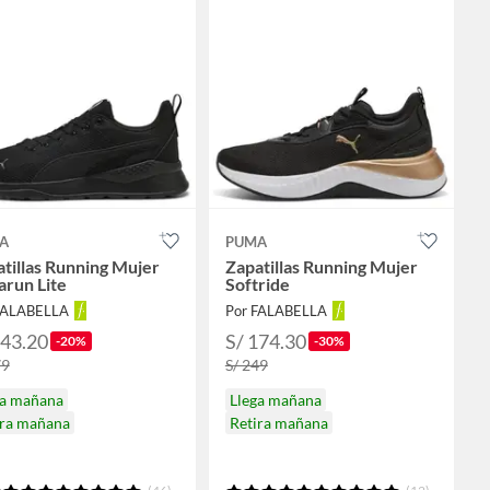
A
PUMA
tillas Running Mujer
Zapatillas Running Mujer
arun Lite
Softride
FALABELLA
Por FALABELLA
143.20
S/ 174.30
-20%
-30%
79
S/ 249
ga mañana
Llega mañana
ira mañana
Retira mañana