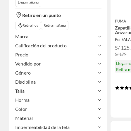
Llega mañana
Retiro en un punto
PUMA
Retira hoy
Retira mañana
Zapatil
Anzaru
Marca
Por FAL
Calificación del producto
S/ 125
S/ 179
Precio
Llega m
Vendido por
Retira 
Género
Disciplina
Talla
Horma
Color
Material
Impermeabilidad de la tela