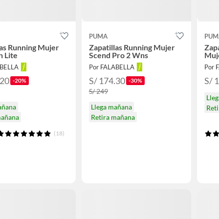
PUMA
PUM
las Running Mujer
Zapatillas Running Mujer
Zapa
 Lite
Scend Pro 2 Wns
Muje
ABELLA
Por FALABELLA
Por 
.20
S/ 174.30
S/ 
-20%
-30%
S/ 249
Lle
añana
Llega mañana
Ret
mañana
Retira mañana
(18)