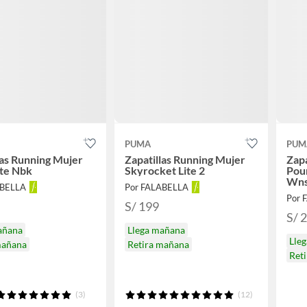
PUMA
PUM
las Running Mujer
Zapatillas Running Mujer
Zapa
ite Nbk
Skyrocket Lite 2
Poun
Wn
ABELLA
Por FALABELLA
Por 
S/ 199
S/ 
añana
Llega mañana
Lle
mañana
Retira mañana
Reti
(3)
(12)