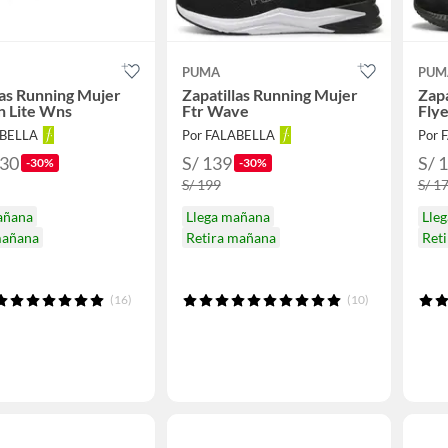
PUMA
PUM
las Running Mujer
Zapatillas Running Mujer
Zapa
n Lite Wns
Ftr Wave
Flye
ABELLA
Por FALABELLA
Por 
.30
S/ 139
S/ 
-30%
-30%
S/ 199
S/ 1
añana
Llega mañana
Lle
mañana
Retira mañana
Ret
(16)
(10)