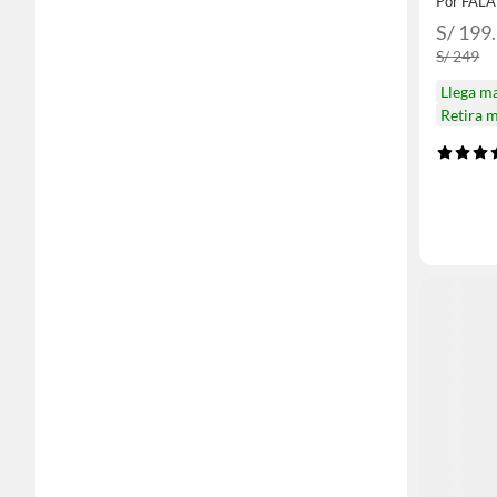
Por FAL
S/ 199
S/ 249
Llega m
Retira 