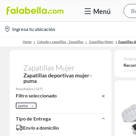
Menú
location-
Ingresa tu ubicación
icon
Home
Calzado y zapatillas - Zapatillas
Zapatillas Mujer
Zapatillas 
Ordena
Recom
Zapatillas Mujer
Zapatillas deportivas mujer -
puma
Resultados
(
147
)
Filtro seleccionado
puma
Tipo de Entrega
Envío a domicilio