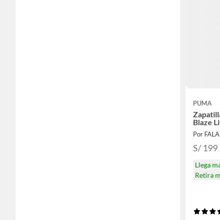
PUMA
Zapatil
Blaze L
Por FAL
S/ 199
Llega m
Retira 