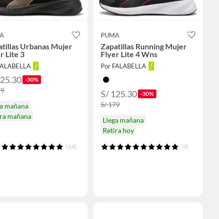
A
PUMA
tillas Urbanas Mujer
Zapatillas Running Mujer
r Lite 3
Flyer Lite 4 Wns
FALABELLA
Por FALABELLA
125.30
-30%
79
S/ 125.30
-30%
S/ 179
ga mañana
ira mañana
Llega mañana
Retira hoy
(14)
(3)