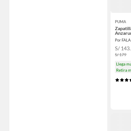
PUMA
Zapatil
Anzarun
Por FAL
S/ 143
S/ 179
Llega m
Retira 