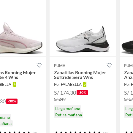
PUMA
PUM
las Running Mujer
Zapatillas Running Mujer
Zapa
ite 4 Wns
Softride Sera Wns
Anz
ABELLA
Por FALABELLA
Por 
S/ 174.30
S/ 
-30%
S/ 249
S/ 1
.30
-30%
Llega mañana
Lle
Retira mañana
Ret
añana
mañana