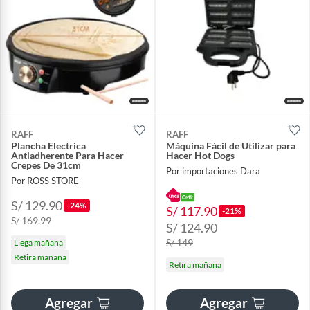
RAFF
RAFF
Plancha Electrica
Máquina Fácil de Utilizar para
Antiadherente Para Hacer
Hacer Hot Dogs
Crepes De 31cm
Por importaciones Dara
Por ROSS STORE
S/ 129.90
-24%
S/ 117.90
-21%
S/ 169.99
S/ 124.90
S/ 149
Llega mañana
Retira mañana
Retira mañana
Agregar
Agregar