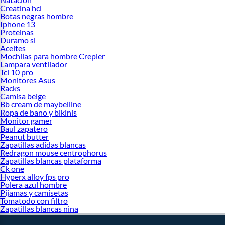
Creatina hcl
Botas negras hombre
Iphone 13
Proteinas
Duramo sl
Aceites
Mochilas para hombre Crepier
Lampara ventilador
Tcl 10 pro
Monitores Asus
Racks
Camisa beige
Bb cream de maybelline
Ropa de bano y bikinis
Monitor gamer
Baul zapatero
Peanut butter
Zapatillas adidas blancas
Redragon mouse centrophorus
Zapatillas blancas plataforma
Ck one
Hyperx alloy fps pro
Polera azul hombre
Pijamas y camisetas
Tomatodo con filtro
Zapatillas blancas nina