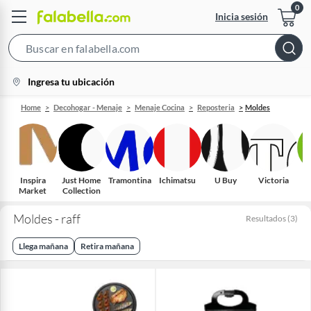
Inicia sesión
Search
Bar
location-
Ingresa tu ubicación
icon
Home
Decohogar - Menaje
Menaje Cocina
Reposteria
Moldes
Inspira
Just Home
Tramontina
Ichimatsu
U Buy
Victoria
Market
Collection
Moldes - raff
Resultados
(
3
)
Llega mañana
Retira mañana