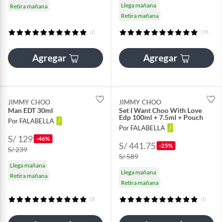
Llega mañana
Retira mañana
Retira mañana
(2)
(19)
Agregar
Agregar
JIMMY CHOO
JIMMY CHOO
Man EDT 30ml
Set I Want Choo With Love
Edp 100ml + 7.5ml + Pouch
Por FALABELLA
Por FALABELLA
S/ 129
-46%
S/ 441.75
-25%
S/ 239
S/ 589
Llega mañana
Llega mañana
Retira mañana
Retira mañana
(3)
(1)