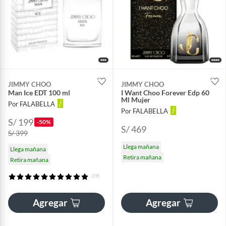
JIMMY CHOO
JIMMY CHOO
Man Ice EDT 100 ml
I Want Choo Forever Edp 60
Ml Mujer
Por FALABELLA
Por FALABELLA
S/ 199
-50%
S/ 469
S/ 399
Llega mañana
Llega mañana
Retira mañana
Retira mañana
(19)
Agregar
Agregar