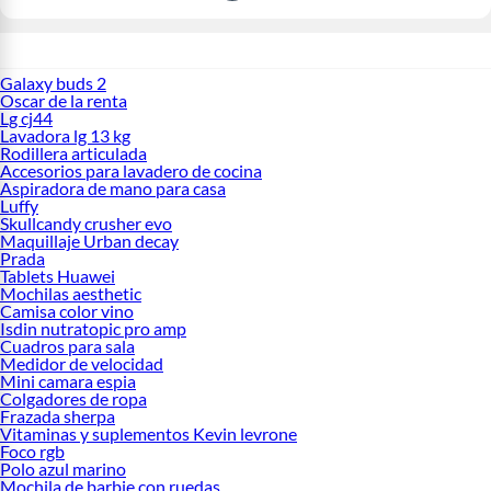
Galaxy buds 2
Oscar de la renta
Lg cj44
Lavadora lg 13 kg
Rodillera articulada
Accesorios para lavadero de cocina
Aspiradora de mano para casa
Luffy
Skullcandy crusher evo
Maquillaje Urban decay
Prada
Tablets Huawei
Mochilas aesthetic
Camisa color vino
Isdin nutratopic pro amp
Cuadros para sala
Medidor de velocidad
Mini camara espia
Colgadores de ropa
Frazada sherpa
Vitaminas y suplementos Kevin levrone
Foco rgb
Polo azul marino
Mochila de barbie con ruedas