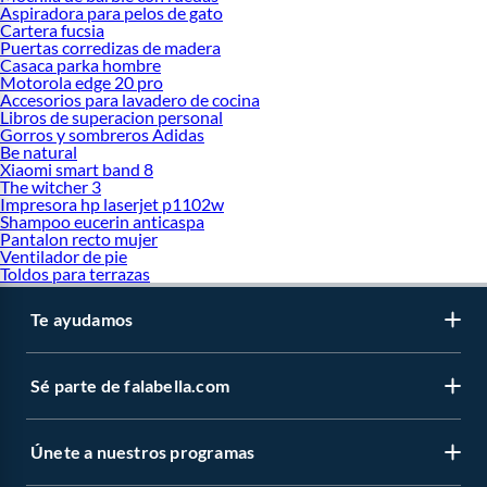
Aspiradora para pelos de gato
Cartera fucsia
Puertas corredizas de madera
Casaca parka hombre
Motorola edge 20 pro
Accesorios para lavadero de cocina
Libros de superacion personal
Gorros y sombreros Adidas
Be natural
Xiaomi smart band 8
The witcher 3
Impresora hp laserjet p1102w
Shampoo eucerin anticaspa
Pantalon recto mujer
Ventilador de pie
Toldos para terrazas
Te ayudamos
Sé parte de falabella.com
Únete a nuestros programas