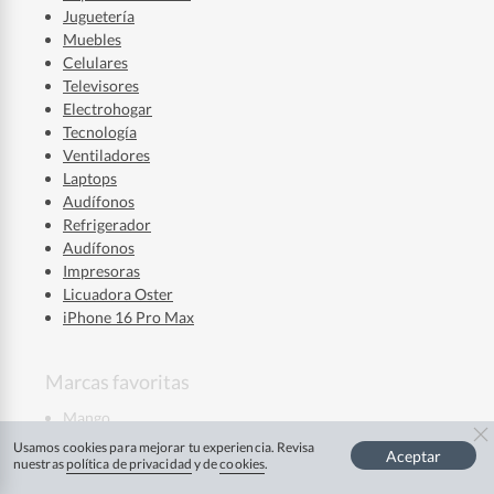
Juguetería
Muebles
Celulares
Televisores
Electrohogar
Tecnología
Ventiladores
Laptops
Audífonos
Refrigerador
Audífonos
Impresoras
Licuadora Oster
iPhone 16 Pro Max
Marcas favoritas
Mango
La Roche Posay
Usamos cookies para mejorar tu experiencia. Revisa
Aceptar
Mixsoon
nuestras
política de privacidad
y de
cookies
.
Ver más
Skala