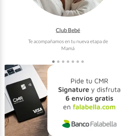
Club Bebé
Te acompañamos en tu nueva etapa de
T
Mamá