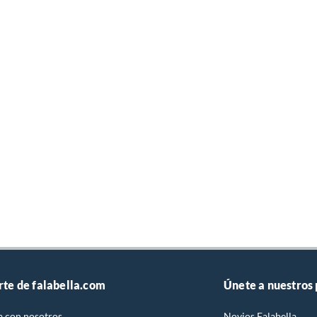
rte de falabella.com
Únete a nuestros
a con nosotros
Novios Falabella