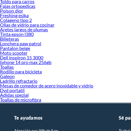
Toldo para carros
Fajas ortopedicas
Poison dior
Freshing esika
Colageno tipo 2
Ollas de vidrio para cocinar
Aretes largos de plumas
Tinta epson l380
Billeteras
Lonchera paw patrol
Pantalon beige
Moto scooter
Dell inspiron 15 3000
Iphone 14 pro max 256gb
Toallas
Rodillo para bicicleta
Galeon
Ladrillo refractario
Mesas de comedor de acero inoxidable y vidrio
Dvd portatil
Adidas spezial
Toallas de microfibra
Te ayudamos
Sé pa
Atención por WhatsApp
Trabaj