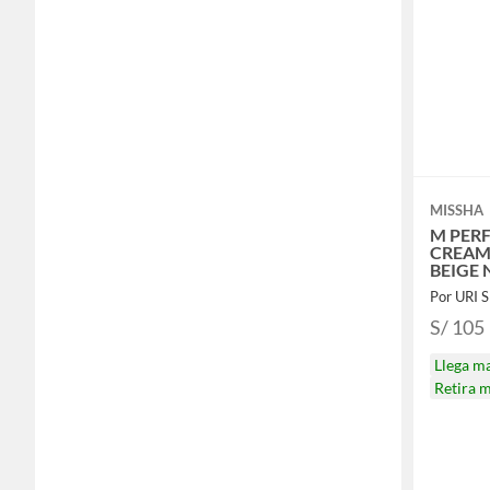
MISSHA
M PER
CREAM 
BEIGE 
Por URI 
S/ 105
Llega m
Retira 