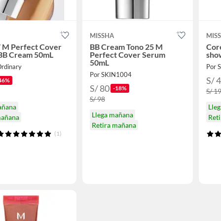
MISSHA
MIS
7 M Perfect Cover
BB Cream Tono 25 M
Cor
BB Cream 50mL
Perfect Cover Serum
sho
50mL
Ordinary
Por 
Por SKIN1004
S/ 
46%
S/ 80
-18%
S/ 1
S/ 98
añana
Lle
Llega mañana
mañana
Ret
Retira mañana
(1)