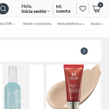
0
Hola
,
Mi
cuenta
Inicia sesión
eta CMR
Vende y comisiona
Venta telefónica
Ayuda
1