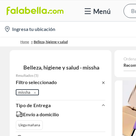
Menú
location-
Ingresa tu ubicación
icon
Home
Belleza, higiene y salud
Ordena
Recom
Belleza, higiene y salud - missha
Resultados
(
5
)
Filtro seleccionado
missha
Tipo de Entrega
Envío a domicilio
Llega mañana