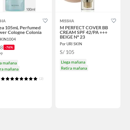
SHA
MISSHA
ea 105mL Perfumed
M PERFECT COVER BB
wer Cologne Colonia
CREAM SPF 42/PA +++
BEIGE Nº 23
SKIN1004
Por URI SKIN
48
-76%
S/ 105
99
Llega mañana
ga mañana
Retira mañana
ira mañana
(2)