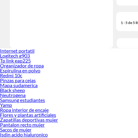
1 - 5 de 5
Internet portatil
Logitech g903
Tp link eap225
Organizador de ropa
Espirulina en polvo
Redmi 10c
Pinzas para cejas
Mapa sudamerica
Black sheep
Neutrogena
Samsung estudiantes
Yamp
Ropa interior de encaje
Flores y plantas artificiales
Zapatillas deportivas mujer
Pantalon recto mujer
Sacos de mujer
Isdin acido hialuronico