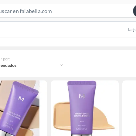
Search
Bar
Tarj
r por
:
endados