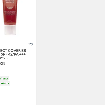
FECT COVER BB
SPF 42/PA +++
Nº 25
SKIN
añana
mañana