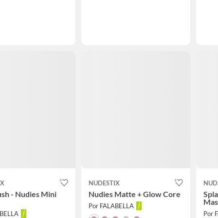
IX
NUDESTIX
NUD
ush - Nudies Mini
Nudies Matte + Glow Core
Spl
Mas
Por FALABELLA
ABELLA
Por 