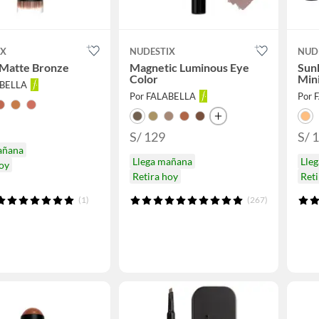
IX
NUDESTIX
NUD
 Matte Bronze
Magnetic Luminous Eye
Sun
Color
Mini
ABELLA
Por FALABELLA
Por 
S/ 129
S/ 
añana
Llega mañana
Lle
hoy
Retira hoy
Reti
(1)
(267)