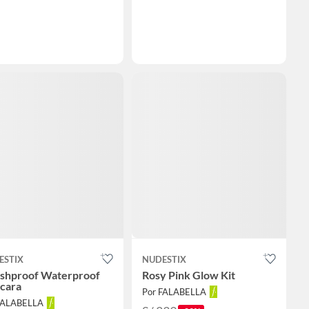
ESTIX
NUDESTIX
ashproof Waterproof
Rosy Pink Glow Kit
cara
Por FALABELLA
FALABELLA