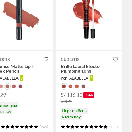
ESTIX
NUDESTIX
tense Matte Lip +
Brillo Labial Efecto
ek Pencil
Plumping 10ml
FALABELLA
Por FALABELLA
129
S/ 116.10
-10%
S/ 129
ga mañana
Llega mañana
ra hoy
Retira hoy
(284)
(124)