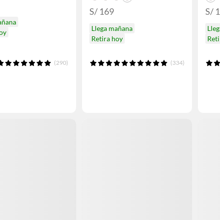
S/ 169
S/ 
añana
Llega mañana
Lle
hoy
Retira hoy
Reti
(290)
(334)