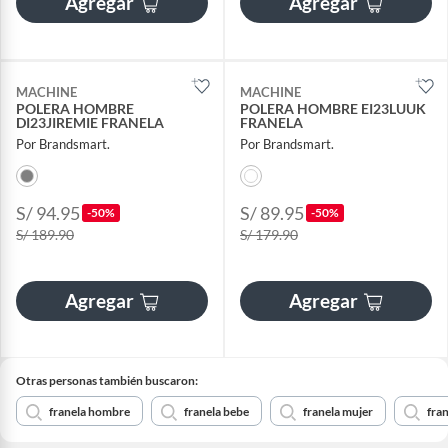
Agregar
Agregar
MACHINE
MACHINE
POLERA HOMBRE
POLERA HOMBRE EI23LUUK
DI23JIREMIE FRANELA
FRANELA
Por Brandsmart.
Por Brandsmart.
S/ 94.95
S/ 89.95
-50%
-50%
S/ 189.90
S/ 179.90
Agregar
Agregar
Otras personas también buscaron:
franela hombre
franela bebe
franela mujer
fran