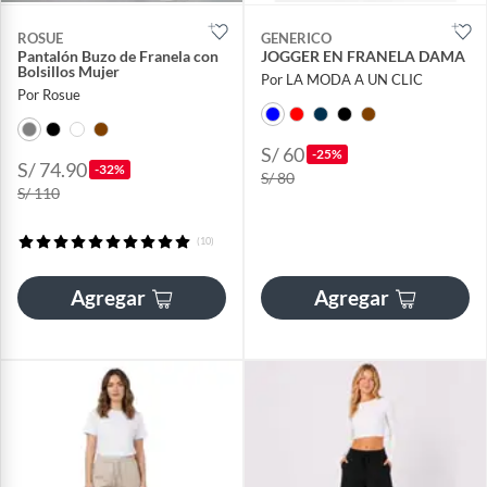
ROSUE
GENERICO
Pantalón Buzo de Franela con
JOGGER EN FRANELA DAMA
Bolsillos Mujer
Por LA MODA A UN CLIC
Por Rosue
S/ 60
-25%
S/ 74.90
-32%
S/ 80
S/ 110
(10)
Agregar
Agregar