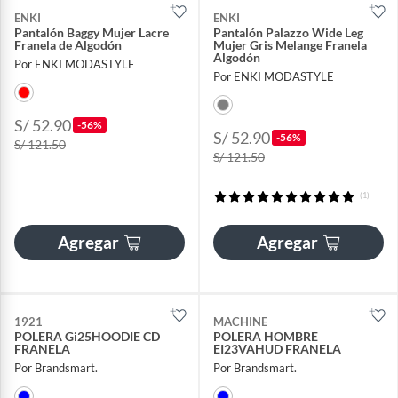
ENKI
ENKI
Pantalón Baggy Mujer Lacre
Pantalón Palazzo Wide Leg
Franela de Algodón
Mujer Gris Melange Franela
Algodón
Por ENKI MODASTYLE
Por ENKI MODASTYLE
S/ 52.90
-56%
S/ 52.90
-56%
S/ 121.50
S/ 121.50
(1)
Agregar
Agregar
1921
MACHINE
POLERA Gi25HOODIE CD
POLERA HOMBRE
FRANELA
EI23VAHUD FRANELA
Por Brandsmart.
Por Brandsmart.