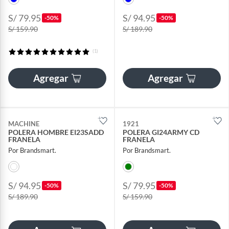
S/ 79.95
S/ 94.95
-50%
-50%
S/ 159.90
S/ 189.90
(1)
Agregar
Agregar
MACHINE
1921
POLERA HOMBRE EI23SADD
POLERA GI24ARMY CD
FRANELA
FRANELA
Por Brandsmart.
Por Brandsmart.
S/ 94.95
S/ 79.95
-50%
-50%
S/ 189.90
S/ 159.90