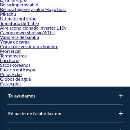
Bolsa impermeable
Belleza higiene y salud Hugo boss
Pikachu
Ultimate nutrition
Tomatodo de 1 litro
Aire acondicionado inverter 110v
Canon powershot sx740 hs
Vaporera de bambu
Yegua de carga
Correa de vestir para hombre
Morral cat
Termometros
Loccitane
Sacos coreanos
Eucerin anticaspa
Polos Ecko
Globos de agua
Catan plus
Te ayudamos
Sé parte de falabella.com