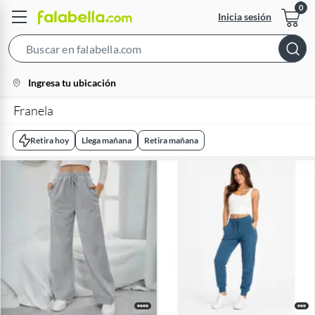
Inicia sesión
Search
Bar
location-
Ingresa tu ubicación
icon
Franela
Retira hoy
Llega mañana
Retira mañana