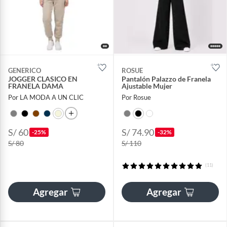
GENERICO
ROSUE
JOGGER CLASICO EN
Pantalón Palazzo de Franela
FRANELA DAMA
Ajustable Mujer
Por LA MODA A UN CLIC
Por Rosue
S/ 60
S/ 74.90
-25%
-32%
S/ 80
S/ 110
(11)
Agregar
Agregar