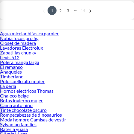
...
1
2
3
14
Agua micelar bifasica garnier
Nubia focus pro 5g
Closet de madera
Lavadoras Electrolux
Zapatillas chunky
Levis 512
Polera manga larga
El remanso
Anaqueles
Timberland
Polo cuello alto mujer
La perla
Hornos electricos Thomas
Chaleco beige
Botas invierno mujer
Cama auto niño
Tinte chocolate oscuro
Rompecabezas de dinosaurios
Moda hombre Camisas de vestir
Sylvanian families
Bateria yuasa
Dji mini 4 pro