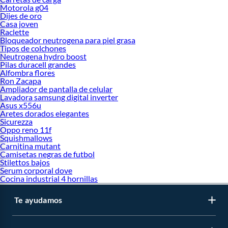
Motorola g04
Dijes de oro
Casa joven
Raclette
Bloqueador neutrogena para piel grasa
Tipos de colchones
Neutrogena hydro boost
Pilas duracell grandes
Alfombra flores
Ron Zacapa
Ampliador de pantalla de celular
Lavadora samsung digital inverter
Asus x556u
Aretes dorados elegantes
Sicurezza
Oppo reno 11f
Squishmallows
Carnitina mutant
Camisetas negras de futbol
Stilettos bajos
Serum corporal dove
Cocina industrial 4 hornillas
Te ayudamos