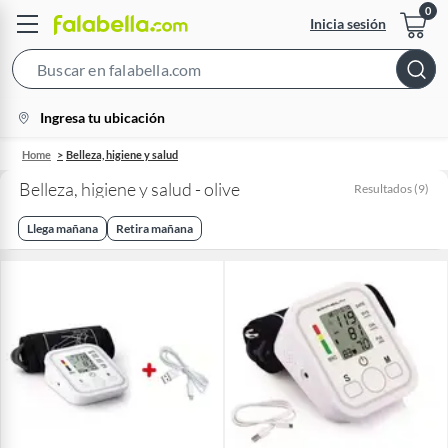
Inicia sesión
Search
Bar
location-
Ingresa tu ubicación
icon
Home
Belleza, higiene y salud
Belleza, higiene y salud - olive
Resultados
(
9
)
Llega mañana
Retira mañana