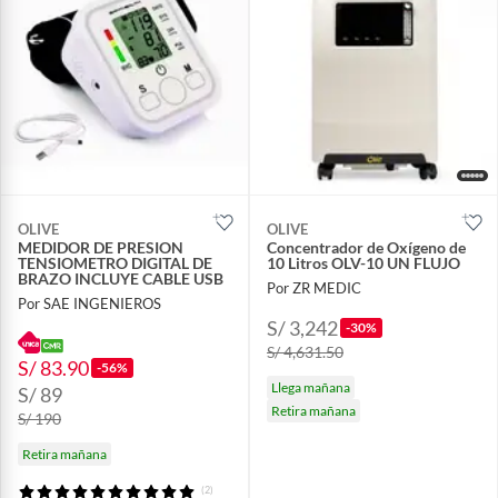
OLIVE
OLIVE
MEDIDOR DE PRESION
Concentrador de Oxígeno de
TENSIOMETRO DIGITAL DE
10 Litros OLV-10 UN FLUJO
BRAZO INCLUYE CABLE USB
Por ZR MEDIC
Por SAE INGENIEROS
S/ 3,242
-30%
S/ 4,631.50
S/ 83.90
-56%
Llega mañana
S/ 89
Retira mañana
S/ 190
Retira mañana
(2)