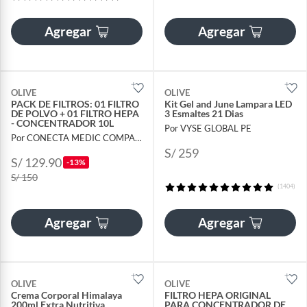
Agregar
Agregar
OLIVE
OLIVE
PACK DE FILTROS: 01 FILTRO
Kit Gel and June Lampara LED
DE POLVO + 01 FILTRO HEPA
3 Esmaltes 21 Dias
- CONCENTRADOR 10L
Por VYSE GLOBAL PE
Por CONECTA MEDIC COMPANY PERU SAC
S/ 259
S/ 129.90
-13%
S/ 150
(1404)
Agregar
Agregar
OLIVE
OLIVE
Crema Corporal Himalaya
FILTRO HEPA ORIGINAL
200ml Extra Nutritiva
PARA CONCENTRADOR DE