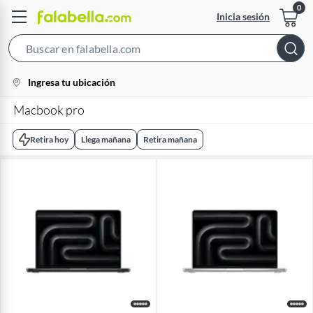
Inicia sesión
Search
Bar
location-
Ingresa tu ubicación
icon
Macbook pro
Retira hoy
Llega mañana
Retira mañana