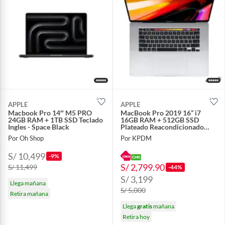
APPLE
APPLE
Macbook Pro 14″ M5 PRO
MacBook Pro 2019 16” i7
24GB RAM + 1TB SSD Teclado
16GB RAM + 512GB SSD
Ingles - Space Black
Plateado Reacondicionado
Grado A
Por Oh Shop
Por KPDM
S/ 10,499
-9%
S/ 2,799.90
S/ 11,499
-44%
S/ 3,199
Llega mañana
S/ 5,000
Retira mañana
Llega
gratis
mañana
Retira hoy