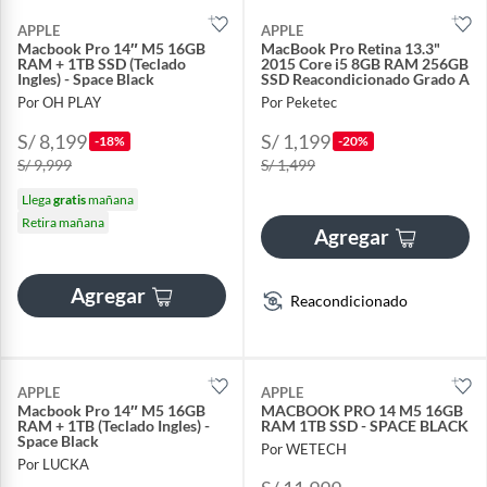
APPLE
APPLE
Macbook Pro 14″ M5 16GB
MacBook Pro Retina 13.3"
RAM + 1TB SSD (Teclado
2015 Core i5 8GB RAM 256GB
Ingles) - Space Black
SSD Reacondicionado Grado A
Por OH PLAY
Por Peketec
S/ 8,199
S/ 1,199
-18%
-20%
S/ 9,999
S/ 1,499
Llega
gratis
mañana
Retira mañana
Agregar
Agregar
Reacondicionado
APPLE
APPLE
Macbook Pro 14″ M5 16GB
MACBOOK PRO 14 M5 16GB
RAM + 1TB (Teclado Ingles) -
RAM 1TB SSD - SPACE BLACK
Space Black
Por WETECH
Por LUCKA