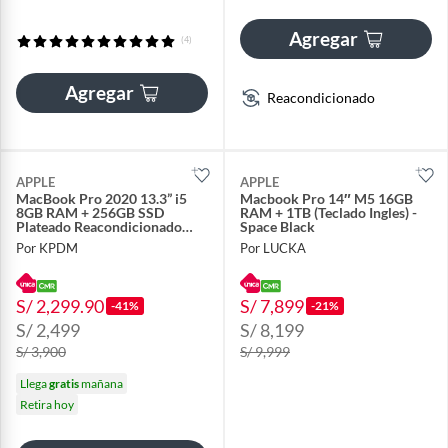
Agregar
(4)
Agregar
Reacondicionado
APPLE
APPLE
MacBook Pro 2020 13.3” i5
Macbook Pro 14″ M5 16GB
8GB RAM + 256GB SSD
RAM + 1TB (Teclado Ingles) -
Plateado Reacondicionado
Space Black
Grado A
Por KPDM
Por LUCKA
S/ 2,299.90
S/ 7,899
-41%
-21%
S/ 2,499
S/ 8,199
S/ 3,900
S/ 9,999
Llega
gratis
mañana
Retira hoy