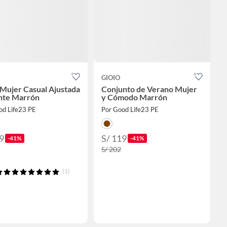
GIOIO
 Mujer Casual Ajustada
Conjunto de Verano Mujer
nte Marrón
y Cómodo Marrón
od Life23 PE
Por Good Life23 PE
9
S/ 119
-41%
-41%
S/ 202
(1)