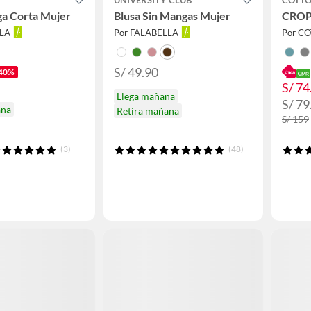
ga Corta Mujer
Blusa Sin Mangas Mujer
CROP
LLA
Por FALABELLA
Por C
S/ 49.90
40%
S/ 74
Llega mañana
S/ 79
ana
Retira mañana
S/ 159
(3)
(48)