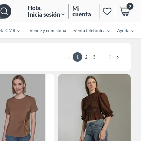
0
Hola
,
Mi
cuenta
Inicia sesión
eta CMR
Vende y comisiona
Venta telefónica
Ayuda
...
1
2
3
5