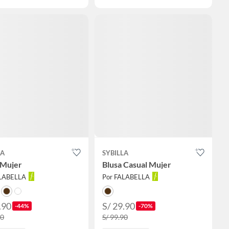
LA
SYBILLA
 Mujer
Blusa Casual Mujer
ALABELLA
Por FALABELLA
.90
S/ 29.90
-44%
-70%
90
S/ 99.90