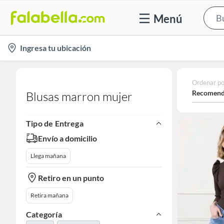
Menú
location-
Ingresa tu ubicación
icon
Ordenar po
Recomend
Blusas marron mujer
Tipo de Entrega
Envío a domicilio
Llega mañana
Retiro en un punto
Retira mañana
Categoría