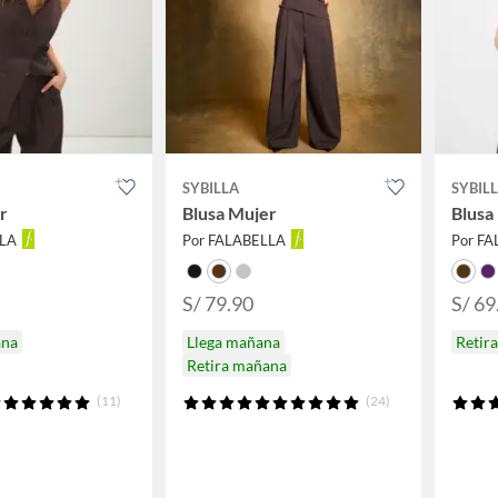
SYBILLA
SYBIL
r
Blusa Mujer
Blusa
LLA
Por FALABELLA
Por F
S/ 79.90
S/ 69
ana
Llega mañana
Retir
Retira mañana
(11)
(24)