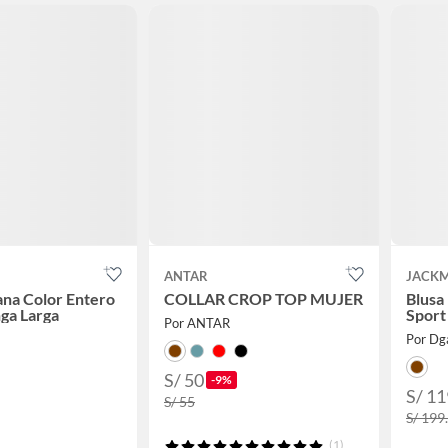
ANTAR
JACK
ana Color Entero
COLLAR CROP TOP MUJER
Blusa
ga Larga
Sport
Por ANTAR
Por Dg
S/ 50
-9%
S/ 11
S/ 55
S/ 199
(1)