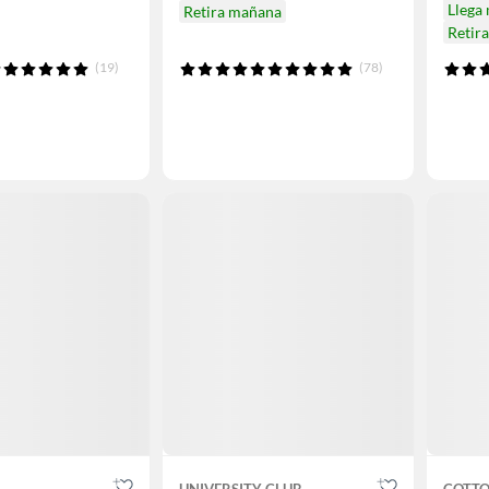
Llega
Retira mañana
Retir
(19)
(78)
UNIVERSITY CLUB
COTTO