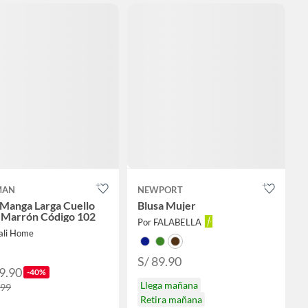
MAN
NEWPORT
 Manga Larga Cuello
Blusa Mujer
 Marrón Código 102
Por FALABELLA
ali Home
S/ 89.90
9.90
-40%
Llega mañana
.99
Retira mañana