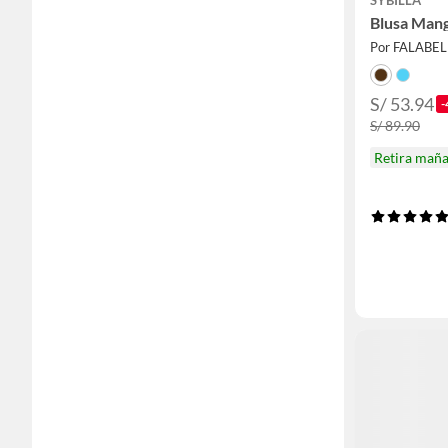
Blusa Man
Por FALABE
S/ 53.94
-
S/ 89.90
Retira mañ