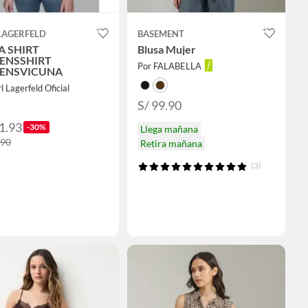
LAGERFELD
BASEMENT
A SHIRT
Blusa Mujer
ENSSHIRT
Por FALABELLA
ENSVICUNA
l Lagerfeld Oficial
S/ 99.90
1.93
-30%
Llega mañana
.90
Retira mañana
(3)