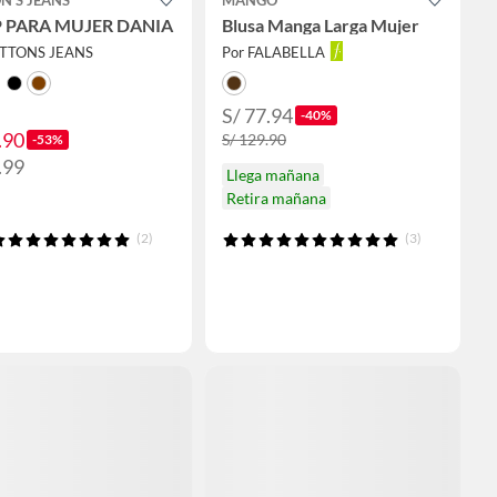
 PARA MUJER DANIA
Blusa Manga Larga Mujer
OTTONS JEANS
Por FALABELLA
S/ 77.94
-40%
.90
S/ 129.90
-53%
.99
Llega mañana
Retira mañana
(2)
(3)