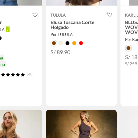
TULULA
KARL 
r
Blusa Toscana Corte
BLUS
Holgado
WOV
LLA
WOV
Por TULULA
Por Kar
S/ 89.90
S/ 18
na
S/ 259
ana
(40)