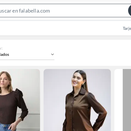
Search
Bar
Tarj
r
:
ados