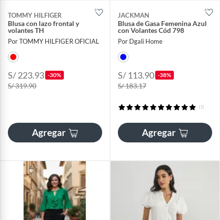
TOMMY HILFIGER
JACKMAN
Blusa con lazo frontal y
Blusa de Gasa Femenina Azul
volantes TH
con Volantes Cód 798
Por TOMMY HILFIGER OFICIAL
Por Dgali Home
S/ 223.93
S/ 113.90
-30%
-38%
S/ 319.90
S/ 183.17
(1)
Agregar
Agregar