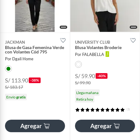
JACKMAN
UNIVERSITY CLUB
Blusa de Gasa Femenina Verde
Blusa Volantes Broderie
con Volantes Cód 795
Por FALABELLA
Por Dgali Home
S/ 59.90
-40%
S/ 113.90
-38%
S/ 99.90
S/ 183.17
Llega mañana
Envío
gratis
Retira hoy
(3)
Agregar
Agregar