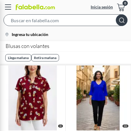
Inicia sesión
Search
Bar
location-
Ingresa tu ubicación
icon
Blusas con volantes
Llega mañana
Retira mañana