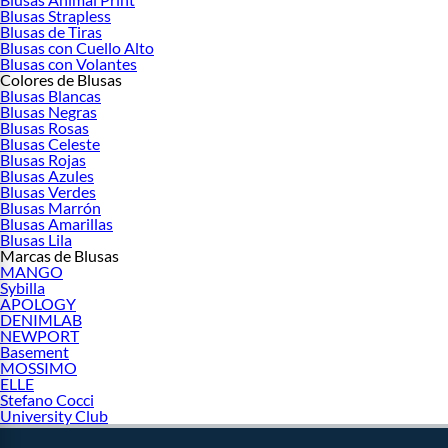
Blusas Strapless
Blusas de Tiras
Blusas con Cuello Alto
Blusas con Volantes
Colores de Blusas
Blusas Blancas
Blusas Negras
Blusas Rosas
Blusas Celeste
Blusas Rojas
Blusas Azules
Blusas Verdes
Blusas Marrón
Blusas Amarillas
Blusas Lila
Marcas de Blusas
MANGO
Sybilla
APOLOGY
DENIMLAB
NEWPORT
Basement
MOSSIMO
ELLE
Stefano Cocci
University Club