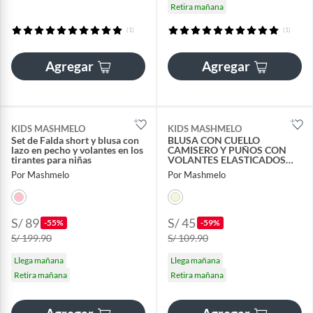
Retira mañana
(1)
(1)
Agregar
Agregar
KIDS MASHMELO
KIDS MASHMELO
Set de Falda short y blusa con
BLUSA CON CUELLO
lazo en pecho y volantes en los
CAMISERO Y PUÑOS CON
tirantes para niñas
VOLANTES ELASTICADOS
MASHMELO
Por Mashmelo
Por Mashmelo
S/ 89
S/ 45
-55%
-59%
S/ 199.90
S/ 109.90
Llega mañana
Llega mañana
Retira mañana
Retira mañana