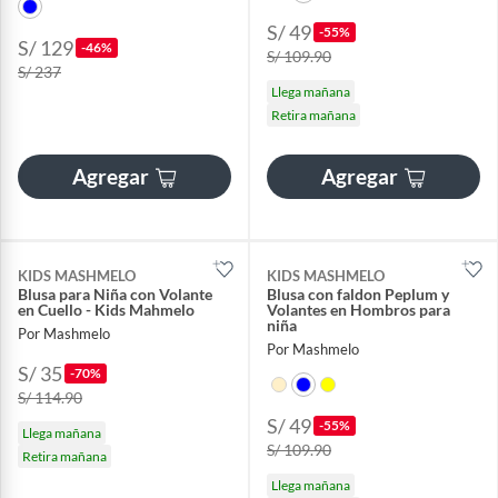
S/ 49
-55%
S/ 129
-46%
S/ 109.90
S/ 237
Llega mañana
Retira mañana
Agregar
Agregar
KIDS MASHMELO
KIDS MASHMELO
Blusa para Niña con Volante
Blusa con faldon Peplum y
en Cuello - Kids Mahmelo
Volantes en Hombros para
niña
Por Mashmelo
Por Mashmelo
S/ 35
-70%
S/ 114.90
S/ 49
-55%
Llega mañana
S/ 109.90
Retira mañana
Llega mañana