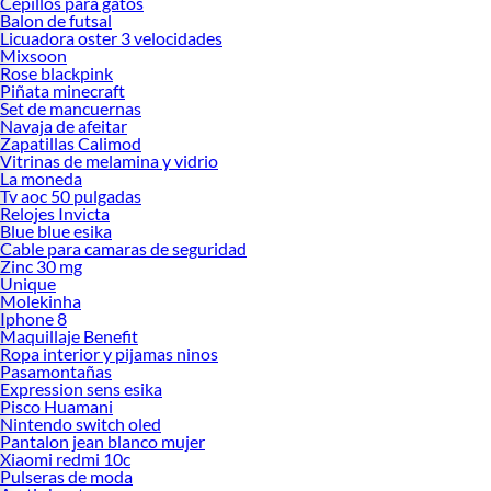
Cepillos para gatos
Balon de futsal
Licuadora oster 3 velocidades
Mixsoon
Rose blackpink
Piñata minecraft
Set de mancuernas
Navaja de afeitar
Zapatillas Calimod
Vitrinas de melamina y vidrio
La moneda
Tv aoc 50 pulgadas
Relojes Invicta
Blue blue esika
Cable para camaras de seguridad
Zinc 30 mg
Unique
Molekinha
Iphone 8
Maquillaje Benefit
Ropa interior y pijamas ninos
Pasamontañas
Expression sens esika
Pisco Huamani
Nintendo switch oled
Pantalon jean blanco mujer
Xiaomi redmi 10c
Pulseras de moda