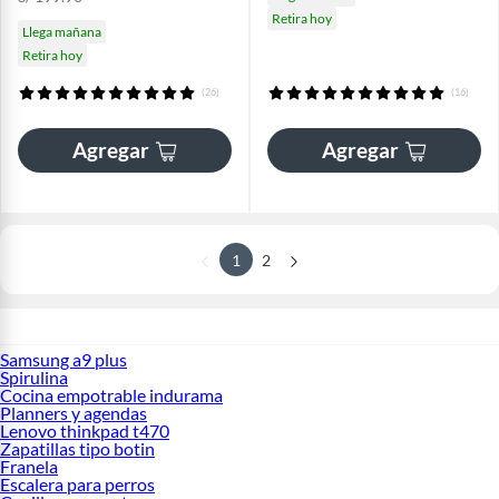
Retira hoy
Llega mañana
Retira hoy
(26)
(16)
Agregar
Agregar
1
2
Samsung a9 plus
Spirulina
Cocina empotrable indurama
Planners y agendas
Lenovo thinkpad t470
Zapatillas tipo botin
Franela
Escalera para perros