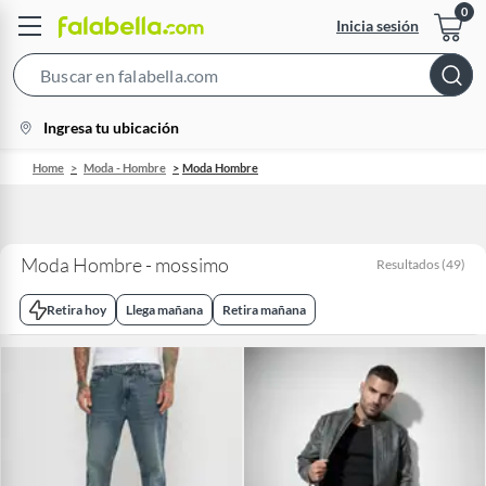
Inicia sesión
Search
Bar
location-
Ingresa tu ubicación
icon
Home
Moda - Hombre
Moda Hombre
Moda Hombre - mossimo
Resultados
(
49
)
Retira hoy
Llega mañana
Retira mañana