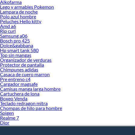
Alkofarma
Lego y armables Pokemon
Lampara de noche
Polo azul hombre
Peluches Hello kitty
Amd a6
Rip curl
Samsung a06
Bosch pro 425
Dolce&gabbana
Hp smart tank 580
Top sin mangas
Organizador de verduras
Protector de pantalla
Chimpunes adidas
Casaca de cuero marron
Pre entreno c4
Cargador magsafe
Camisas manga larga hombre
Cartuchera de lona
Boxeo Venda
Teclado redragon mitra
Chompas de hilo para hombre
Spigen
Realme 7
Dior