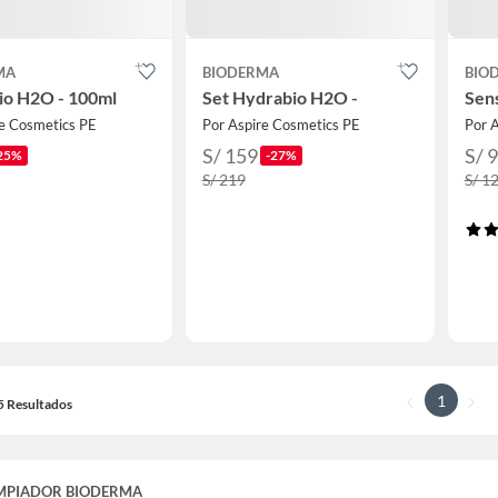
MA
BIODERMA
BIO
io H2O - 100ml
Set Hydrabio H2O -
Sen
re Cosmetics PE
Por Aspire Cosmetics PE
Por 
S/ 159
S/ 
25%
-27%
S/ 219
S/ 1
1
15 Resultados
IMPIADOR BIODERMA