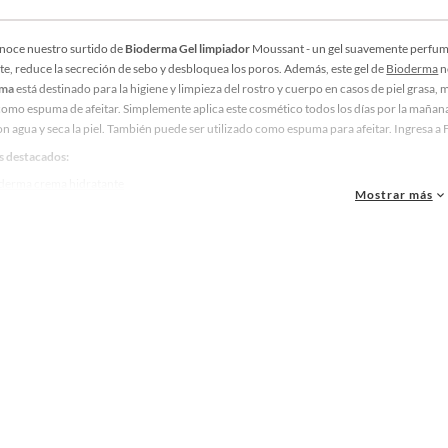
onoce nuestro surtido de
Bioderma Gel limpiador
Moussant - un gel suavemente perfumad
e, reduce la secreción de sebo y desbloquea los poros. Además, este gel de
Bioderma
n
rma
está destinado para la higiene y limpieza del rostro y cuerpo en casos de piel grasa
como espuma de afeitar. Simplemente aplica este cosmético todos los días por la mañana
n agua y seca la piel. También puede ser utilizado como espuma para afeitar. Ingresa a 
 destacados:
derma crema hidratante
Mostrar más
derma Photoderm
derma protector solar
ón Bioderma
derma sébium