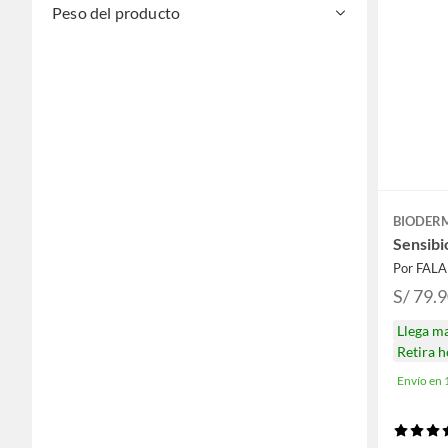
Peso del producto
BIODER
Sensib
Por FAL
S/ 79.
Llega m
Retira 
Envío en