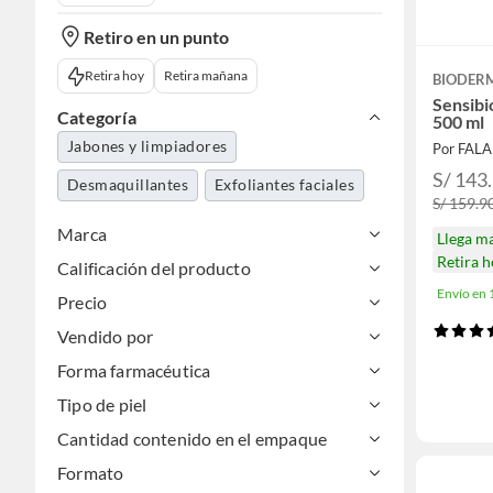
Retiro en un punto
Retira hoy
Retira mañana
BIODER
Sensibi
Categoría
500 ml
Jabones y limpiadores
Por FAL
S/ 143
Desmaquillantes
Exfoliantes faciales
S/ 159.9
Marca
Llega m
Retira 
Calificación del producto
Envío en
Precio
Vendido por
Forma farmacéutica
Tipo de piel
Cantidad contenido en el empaque
Formato