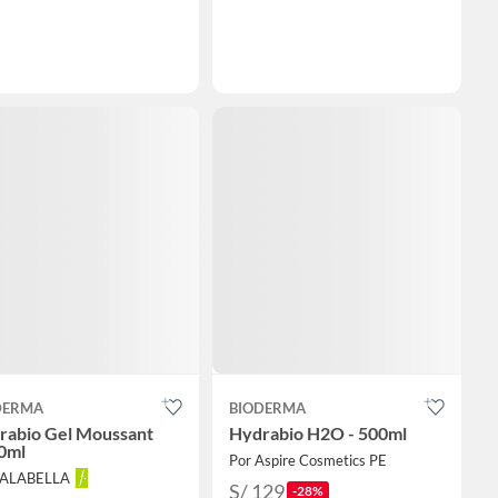
DERMA
BIODERMA
rabio Gel Moussant
Hydrabio H2O - 500ml
0ml
Por Aspire Cosmetics PE
FALABELLA
S/ 129
-28%