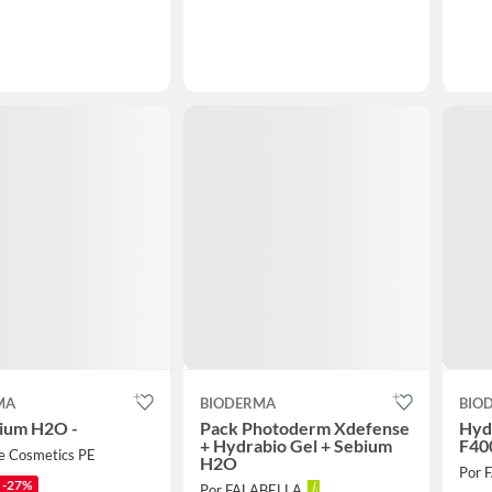
MA
BIODERMA
BIO
bium H2O -
Pack Photoderm Xdefense
Hyd
+ Hydrabio Gel + Sebium
F40
re Cosmetics PE
H2O
Por 
-27%
Por FALABELLA