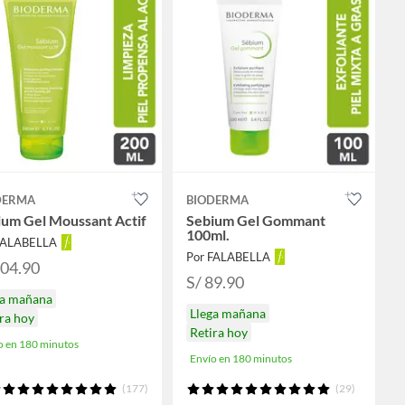
DERMA
BIODERMA
ium Gel Moussant Actif
Sebium Gel Gommant
100ml.
FALABELLA
Por FALABELLA
104.90
S/ 89.90
ga mañana
Llega mañana
ra hoy
Retira hoy
o en 180 minutos
Envío en 180 minutos
(177)
(29)