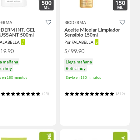
DERMA
BIODERMA
DERM INT. GEL
Aceite Micelar Limpiador
SSANT 500ml
Sensibio 150ml
FALABELLA
Por FALABELLA
119.90
S/ 99.90
ga mañana
Llega mañana
ra hoy
Retira hoy
o en 180 minutos
Envío en 180 minutos
(25)
(319)