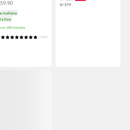
159.90
S/ 179
ga mañana
ra hoy
o en 180 minutos
(509)