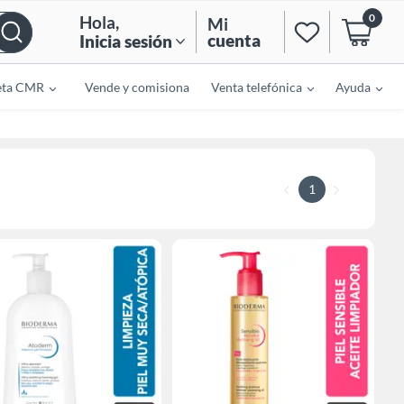
0
Hola
,
Mi
cuenta
Inicia sesión
eta CMR
Vende y comisiona
Venta telefónica
Ayuda
1