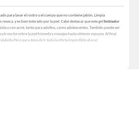
o para lavar el rostro y el cuerpo que no contiene jabón. Limpia
o reseca, y es bien tolerado por la piel. Cabe destacar que este gel
limbiador
, mixta y con acné, tanto para adultos, como adolescentes. También puede ser
 y/o noche sobre la piel húmeda y masajea hasta obtener espuma. Al final
Falabella Perú para descubrir toda la oferta imperdible ahora!