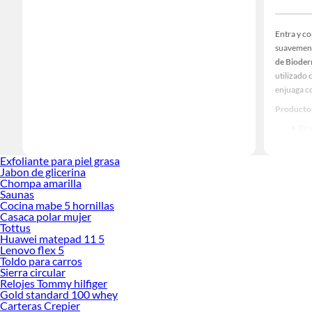
Entra y c
suavement
de Biode
utilizado 
enjuaga co
Productos
Bio
Bio
Bio
Exfoliante para piel grasa
Jab
Jabon de glicerina
Bio
Chompa amarilla
Saunas
Cocina mabe 5 hornillas
Casaca polar mujer
Tottus
Huawei matepad 11 5
Lenovo flex 5
Toldo para carros
Sierra circular
Relojes Tommy hilfiger
Gold standard 100 whey
Carteras Crepier