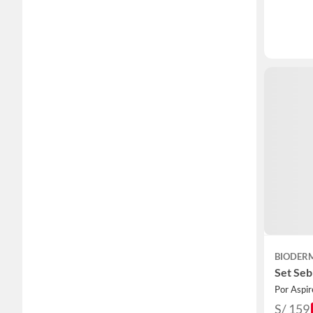
BIODER
Set Se
Por Aspi
S/ 159