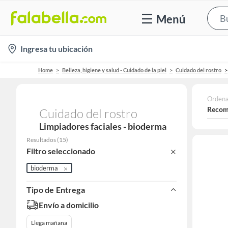
Menú
location-
Ingresa tu ubicación
icon
Home
Belleza, higiene y salud - Cuidado de la piel
Cuidado del rostro
Ordena
Recom
Cuidado del rostro
Limpiadores faciales - bioderma
Resultados
(
15
)
Filtro seleccionado
bioderma
Tipo de Entrega
Envío a domicilio
Llega mañana