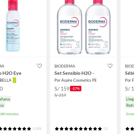
MA
BIODERMA
BIO
io H2O Eye
Set Sensibio H2O -
Séb
ABELLA
Por Aspire Cosmetics PE
Por 
90
S/ 159
S/ 
-27%
S/ 219
añana
Lle
hoy
Reti
 180 minutos
Enví
(150)
(2)