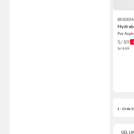
BIODER
Hydrab
Por Aspi
S/ 89
-
S/ 119
1 - 15 de 
GEL L