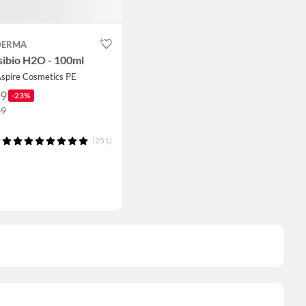
DERMA
sibio H2O - 100ml
Aspire Cosmetics PE
99
-23%
29
(251)