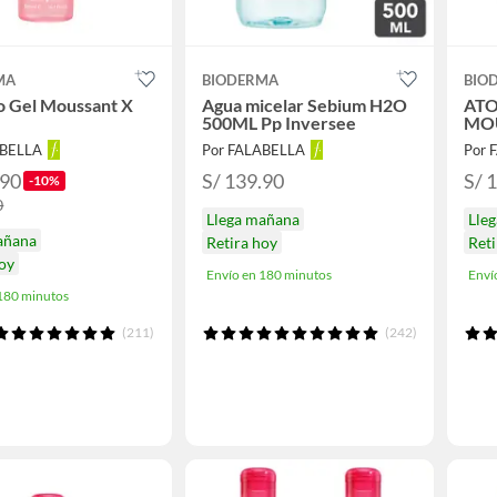
MA
BIODERMA
BIO
o Gel Moussant X
Agua micelar Sebium H2O
ATO
500ML Pp Inversee
MOU
ABELLA
Por FALABELLA
Por 
.90
S/ 139.90
S/ 
-10%
0
Llega mañana
Lle
añana
Retira hoy
Reti
hoy
Envío en 180 minutos
Enví
 180 minutos
(211)
(242)