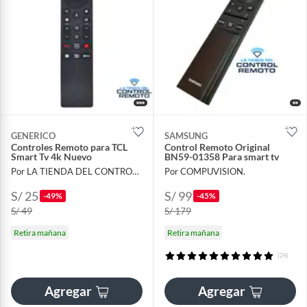
GENERICO
SAMSUNG
Controles Remoto para TCL
Control Remoto Original
Smart Tv 4k Nuevo
BN59-01358 Para smart tv
Por LA TIENDA DEL CONTROL REMOTO
Por COMPUVISION.
S/ 25
S/ 99
-49%
-45%
S/ 49
S/ 179
Retira mañana
Retira mañana
(24)
Agregar
Agregar