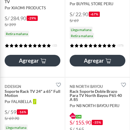
TV
Por BUYPAL STORE PERU
Por XIAOMI PRODUCTS
S/ 22.90
-67%
S/ 284.90
-29%
S/ 69
S/ 399
Llega mañana
Retira mañana
Retira mañana
(12)
(175)
Agregar
Agregar
DDESIGN
NB NORTH BAYOU
Soporte Rack TV 24" a 65" Full
Rack Soporte Doble Brazo
Motion
Para TV North Bayou P65 40
A 85
Por FALABELLA
Por NB NORTH BAYOU PERU
S/ 59
-16%
S/ 69.90
S/ 155.90
-35%
Llega mañana
S/ 165