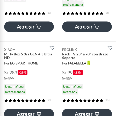
Retira mañana
(18)
(35)
Agregar
Agregar
XIAOMI
PROLINK
Mi Tv Box S 3ra GEN 4K Ultra
Rack TV 23" a 70" con Brazo
HD
Soporte
Por BG SMART HOME
Por FALABELLA
S/ 283
S/ 99
-29%
-23%
S/ 399
S/ 129
Llega mañana
Llega mañana
Retira mañana
Retira hoy
(98)
(184)
Agregar
Agregar