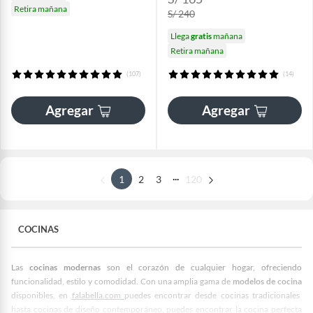
Retira mañana
S/ 240
Llega
gratis
mañana
Retira mañana
(107)
(14)
Agregar
Agregar
...
1
2
3
120
COCINAS
Las
cocinas modernas
son el corazón de cualquier hogar, ofreciendo
funcionalidad, estilo y comodidad. Con una amplia gama de
modelos de cocina
disponibles, en
falabella.com
puedes encontrar desde cocinas tradicionales
hasta cocinas de diseño contemporáneo, puedes encontrar la cocina perfecta