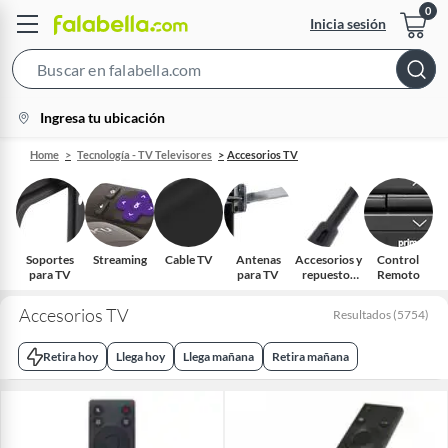
Inicia sesión
Search
Bar
location-
Ingresa tu ubicación
icon
Home
Tecnología - TV Televisores
Accesorios TV
Soportes
Streaming
Cable TV
Antenas
Accesorios y
Control
para TV
para TV
repuestos
Remoto
para TV
Accesorios TV
Resultados
(
5754
)
Retira hoy
Llega hoy
Llega mañana
Retira mañana