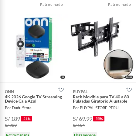
Patrocinado
Patrocinado
ONN
BUYPAL
4K 2026 Google TV Streaming
Rack Movible para TV 40 a 80
Device Caja Azul
Pulgadas Giratorio Ajustable
Por Dudu Store
Por BUYPAL STORE PERU
S/ 189
S/ 69.99
-21%
-55%
S/ 239
S/ 154
Retira mañana
Llega mañana