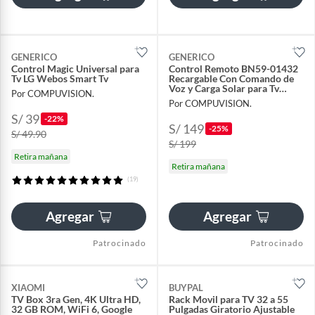
GENERICO
GENERICO
Control Magic Universal para
Control Remoto BN59-01432
Tv LG Webos Smart Tv
Recargable Con Comando de
Voz y Carga Solar para Tv
Por COMPUVISION.
Samsung
Por COMPUVISION.
S/ 39
-22%
S/ 149
-25%
S/ 49.90
S/ 199
Retira mañana
Retira mañana
(19)
Agregar
Agregar
Patrocinado
Patrocinado
XIAOMI
BUYPAL
TV Box 3ra Gen, 4K Ultra HD,
Rack Movil para TV 32 a 55
32 GB ROM, WiFi 6, Google
Pulgadas Giratorio Ajustable