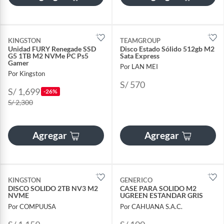
KINGSTON
TEAMGROUP
Unidad FURY Renegade SSD
Disco Estado Sólido 512gb M2
G5 1TB M2 NVMe PC Ps5
Sata Express
Gamer
Por LAN MEI
Por Kingston
S/ 570
S/ 1,699
-26%
S/ 2,300
Agregar
Agregar
KINGSTON
GENERICO
DISCO SOLIDO 2TB NV3 M2
CASE PARA SOLIDO M2
NVME
UGREEN ESTANDAR GRIS
Por COMPUUSA
Por CAHUANA S.A.C.