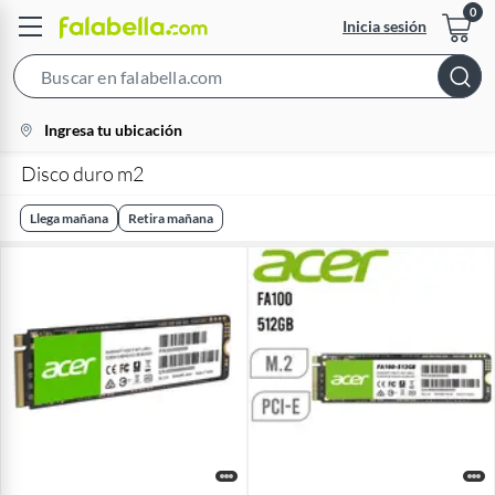
Inicia sesión
Search
Bar
location-
Ingresa tu ubicación
icon
Disco duro m2
Llega mañana
Retira mañana