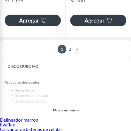
S/ 1,159
S/ 100
Agregar
Agregar
1
2
DISCO DURO M2
Productos destacados:
Discos duros
Discos duros kingston
Discos duros toshiba
Discos duros sandisk
Mostrar más
Discos duros HP
Discos duros seagate
Delineador marron
Discos duros lenovo
Evaflex
Disco duro western digital
Cargador de baterias de celular