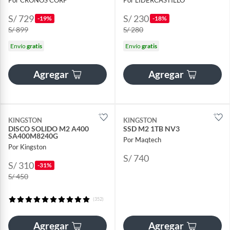
S/ 729
S/ 230
-19%
-18%
S/ 899
S/ 280
Envío
gratis
Envío
gratis
Agregar
Agregar
KINGSTON
KINGSTON
DISCO SOLIDO M2 A400
SSD M2 1TB NV3
SA400M8240G
Por Maqtech
Por Kingston
S/ 740
S/ 310
-31%
S/ 450
(352)
Agregar
Agregar