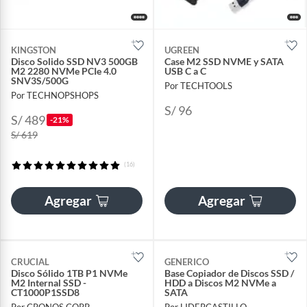
KINGSTON
UGREEN
Disco Solido SSD NV3 500GB
Case M2 SSD NVME y SATA
M2 2280 NVMe PCIe 4.0
USB C a C
SNV3S/500G
Por TECHTOOLS
Por TECHNOPSHOPS
S/ 96
S/ 489
-21%
S/ 619
(16)
Agregar
Agregar
CRUCIAL
GENERICO
Disco Sólido 1TB P1 NVMe
Base Copiador de Discos SSD /
M2 Internal SSD -
HDD a Discos M2 NVMe a
CT1000P1SSD8
SATA
Por CRONOS CORP
Por LIDERCASTILLO