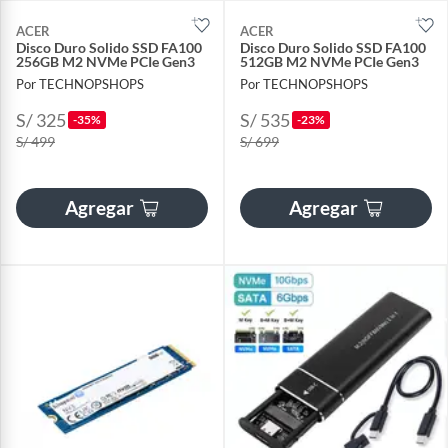
ACER
ACER
Disco Duro Solido SSD FA100
Disco Duro Solido SSD FA100
256GB M2 NVMe PCIe Gen3
512GB M2 NVMe PCIe Gen3
Por TECHNOPSHOPS
Por TECHNOPSHOPS
S/ 325
S/ 535
-35%
-23%
S/ 499
S/ 699
Agregar
Agregar