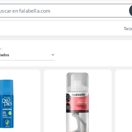
Search
Bar
Tarj
r
:
ados