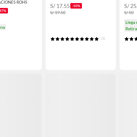
ACIONES ROHS
S/ 17.55
S/ 25
-10%
37%
S/ 19.50
S/ 50
Llega
ana
Retir
(3)