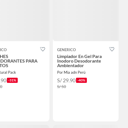
ICO
GENERICO
HES
Limpiador En Gel Para
DORANTES PARA
Inodoro Desodorante
TOS
Ambientador
tural Pack
Por Mia adn Perú
.90
S/ 29.90
-31%
-40%
90
S/ 50