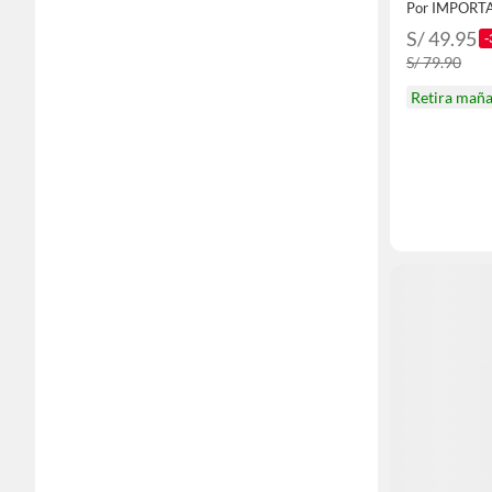
Por IMPORT
S/ 49.95
-
S/ 79.90
Retira mañ