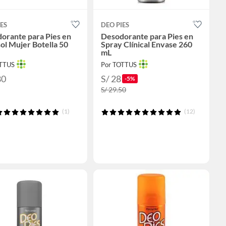
ES
DEO PIES
orante para Pies en
Desodorante para Pies en
ol Mujer Botella 50
Spray Clínical Envase 260
mL
OTTUS
Por TOTTUS
80
S/ 28
-5%
S/ 29.50
(1)
(12)