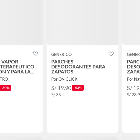
GENERICO
GENER
 VAPOR
PARCHES
PARC
 TERAPEUTICO
DESODORANTES PARA
DESO
ON Y PARA LA
ZAPATOS
ZAPA
CONTROL
CTRO
Por ON CLICK
Por Na
S/ 19.90
S/ 19
-30%
-43%
S/ 35
S/ 28.