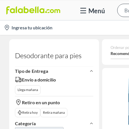
Menú
location-
Ingresa tu ubicación
icon
Ordenar po
Recomend
Desodorante para pies
Tipo de Entrega
Envío a domicilio
Llega mañana
Retiro en un punto
Retira hoy
Retira mañana
Categoría