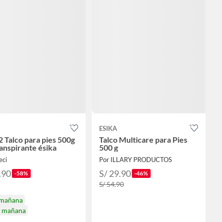
ESIKA
2 Talco para pies 500g
Talco Multicare para Pies
ranspirante ésika
500 g
eci
Por ILLARY PRODUCTOS
.90
S/ 29.90
-58%
-46%
S/ 54.90
 mañana
a mañana