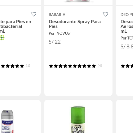
BABARIA
DEO PI
e para Pies en
Desodorante Spray Para
Desod
tibacterial
Pies
Aeros
 mL
mL
Por 'NOVUS'
Por T
S/ 22
S/ 8.
(1)
(4)