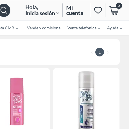
0
Hola
,
Mi
cuenta
Inicia sesión
eta CMR
Vende y comisiona
Venta telefónica
Ayuda
1