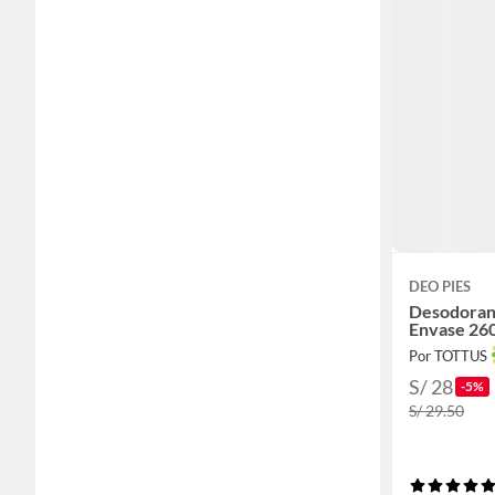
DEO PIES
Desodorant
Envase 26
Por TOTTUS
S/ 28
-5%
S/ 29.50