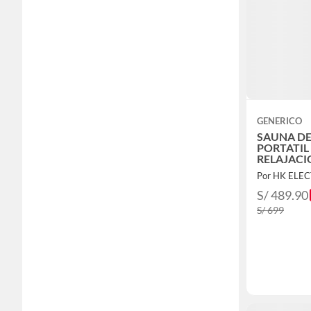
GENERICO
SAUNA DE
PORTATIL
RELAJACI
SALUD A 
Por HK ELE
REMOTO
S/ 489.90
S/ 699