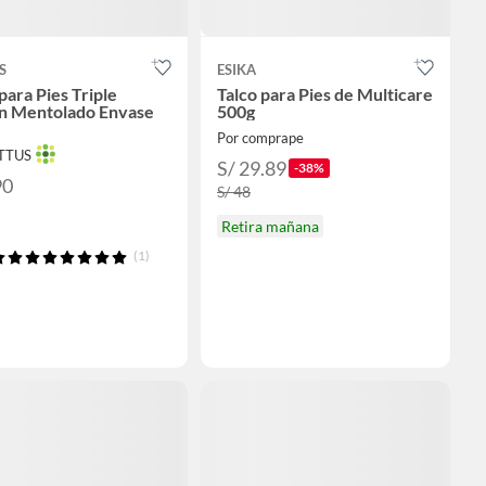
S
ESIKA
para Pies Triple
Talco para Pies de Multicare
n Mentolado Envase
500g
Por comprape
OTTUS
S/ 29.89
-38%
90
S/ 48
Retira mañana
(1)