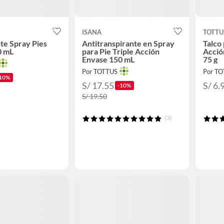
ISANA
TOTTU
te Spray Pies
Antitranspirante en Spray
Talco 
0 mL
para Pie Triple Acción
Acció
Envase 150 mL
75 g
Por TOTTUS
Por T
10%
S/ 17.55
S/ 6.
-10%
S/ 19.50
(3)