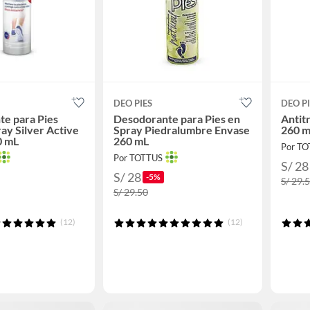
DEO PIES
DEO PI
e para Pies
Desodorante para Pies en
Antit
ray Silver Active
Spray Piedralumbre Envase
260 
0 mL
260 mL
Por T
Por TOTTUS
S/ 28
S/ 28
-5%
S/ 29.
S/ 29.50
(12)
(12)