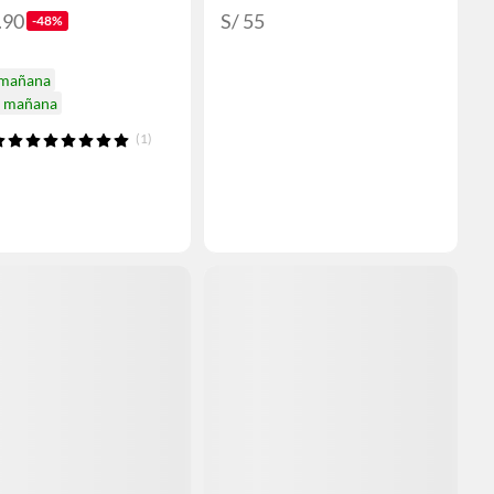
.90
S/ 55
-48%
 mañana
a mañana
(1)