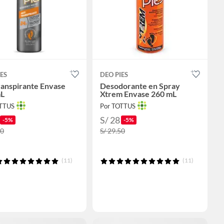
ES
DEO PIES
ranspirante Envase
Desodorante en Spray
mL
Xtrem Envase 260 mL
OTTUS
Por TOTTUS
S/ 28
-5%
-5%
50
S/ 29.50
(11)
(11)