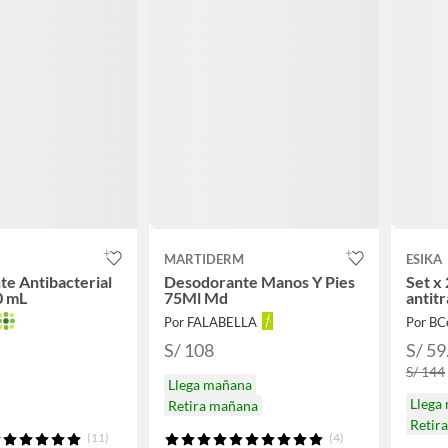
MARTIDERM
ESIKA
e Antibacterial
Desodorante Manos Y Pies
Set x 
0 mL
75Ml Md
antit
Por FALABELLA
Por BC
S/ 108
S/ 59
S/ 144
Llega mañana
Llega
Retira mañana
Retir
(11)
(4)