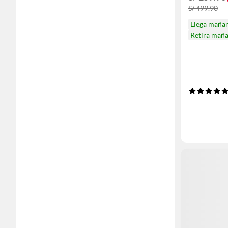
S/ 499.90
Llega maña
Retira mañ