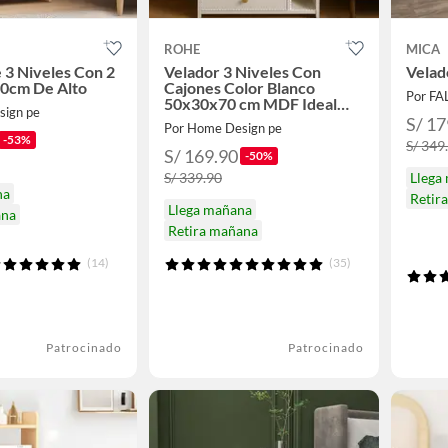
ROHE
MICA
 3 Niveles Con 2
Velador 3 Niveles Con
Velad
00cm De Alto
Cajones Color Blanco
Por F
50x30x70 cm MDF Ideal
sign pe
para Dormitorio u Oficina
S/ 17
Por Home Design pe
-53%
S/ 349
S/ 169.90
-50%
S/ 339.90
Llega
na
Retir
Llega mañana
ana
Retira mañana
(14)
(35)
Patrocinado
Patrocinado