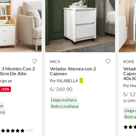
MICA
ROHE
 3 Niveles Con 2
Velador Atenea con 2
Velad
00cm De Alto
Cajones
Cajon
40x30
sign pe
Por FALABELLA
Suave
Por Ho
S/ 349.90
-53%
S/ 12
Llega mañana
S/ 249
na
Retira mañana
Llega
ana
Retir
(14)