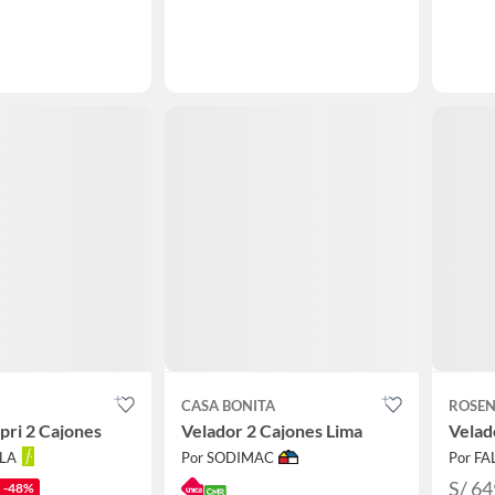
CASA BONITA
ROSE
pri 2 Cajones
Velador 2 Cajones Lima
Velad
LLA
Por SODIMAC
Por F
S/ 64
-48%