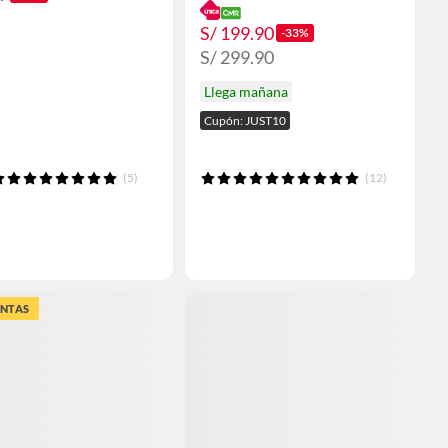
S/ 199.90
-33%
S/ 299.90
Llega mañana
Cupón: JUST10
(5)
(12)
ENTAS