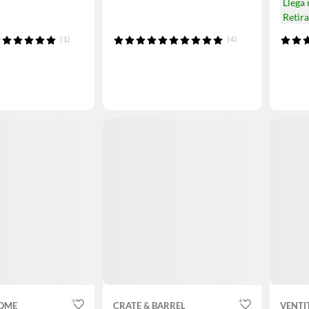
Llega
Retir
(1)
(4)
HOME
CRATE & BARREL
VENTI