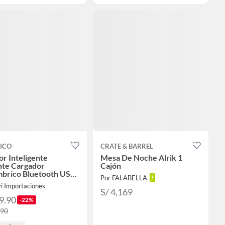
ICO
CRATE & BARREL
or Inteligente
Mesa De Noche Alrik 1
nte Cargador
Cajón
mbrico Bluetooth USB
Por FALABELLA
ED 3 Cajones
i Importaciones
33B1
S/ 4,169
9.90
-22%
.90