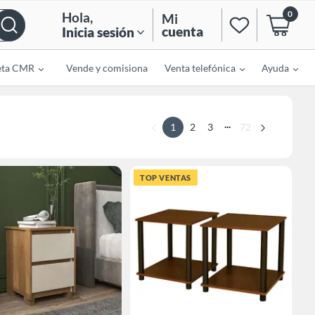
0
Hola
,
Mi
cuenta
Inicia sesión
eta CMR
Vende y comisiona
Venta telefónica
Ayuda
...
1
2
3
72
TOP VENTAS