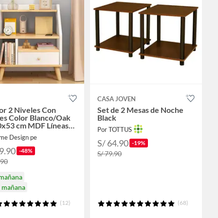
CASA JOVEN
or 2 Niveles Con
Set de 2 Mesas de Noche
es Color Blanco/Oak
Black
x53 cm MDF Líneas
Por TOTTUS
s y Estilo Minimalista
me Design pe
S/ 64.90
-19%
9.90
-48%
S/ 79.90
.90
 mañana
a mañana
(12)
(68)