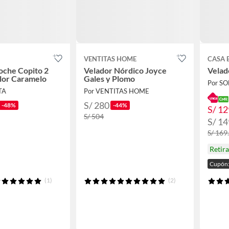
VENTITAS HOME
CASA 
oche Copito 2
Velador Nórdico Joyce
Velad
lor Caramelo
Gales y Plomo
Por S
TA
Por VENTITAS HOME
S/ 280
-48%
-44%
S/ 12
S/ 504
S/ 14
S/ 169
Retir
Cupón
(1)
(2)