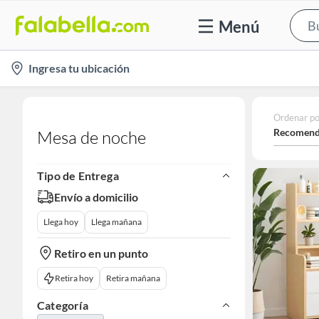
Menú
location-
Ingresa tu ubicación
icon
Ordenar po
Recomend
Mesa de noche
Tipo de Entrega
Envío a domicilio
Llega hoy
Llega mañana
Retiro en un punto
Retira hoy
Retira mañana
Categoría