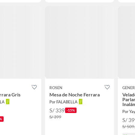
ROSEN
GENER
rrara Gris
Mesa de Noche Ferrara
Velad
Parla
LLA
Por FALABELLA
Inalá
Luz L
S/ 339
-15%
Por Yay
WJY1
S/ 399
%
S/ 39
S/ 509