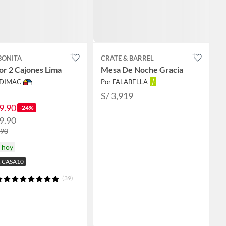
BONITA
CRATE & BARREL
or 2 Cajones Lima
Mesa De Noche Gracia
ODIMAC
Por FALABELLA
S/ 3,919
9.90
-24%
9.90
.90
a hoy
: CASA10
(39)