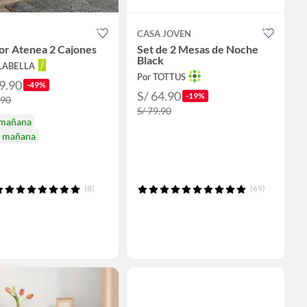
CASA JOVEN
or Atenea 2 Cajones
Set de 2 Mesas de Noche
Black
ALABELLA
Por TOTTUS
9.90
-49%
S/ 64.90
-19%
.90
S/ 79.90
 mañana
a mañana
(8)
(69)