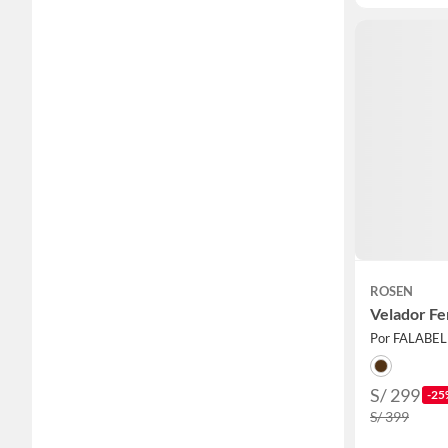
ROSEN
Velador Fe
Por FALABE
S/ 299
-25
S/ 399