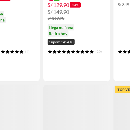
S/ 129.90
S/ 849
-24%
S/ 149.90
na
S/ 169.90
ana
Llega mañana
Retira hoy
Cupón: CASA10
(4)
(20)
TOP V