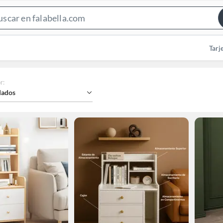
Search
Bar
Tarj
r
:
ados