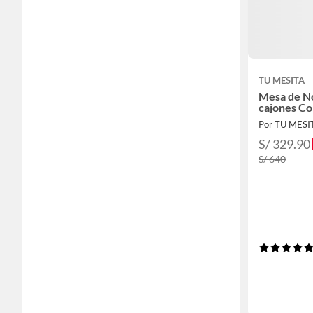
TU MESITA
Mesa de N
cajones Co
Por TU MESI
S/ 329.90
S/ 640