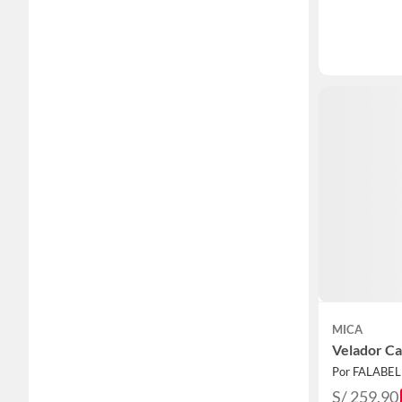
MICA
Velador Ca
Por FALABE
S/ 259.90