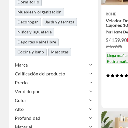
Dormitorio
Muebles y organización
ROHE
Velador De
Decohogar
Jardín y terraza
Cajones 1
Niños y juguetería
Por Home De
S/ 159.90
Deportes y aire libre
S/ 339.90
Cocina y baño
Mascotas
Llega maña
Retira mañ
Marca
Calificación del producto
Precio
Vendido por
Color
Alto
Profundidad
Material