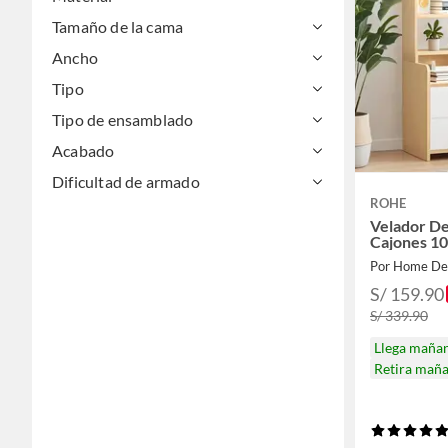
Tamaño de la cama
Ancho
Tipo
Tipo de ensamblado
Acabado
Dificultad de armado
ROHE
Velador De
Cajones 1
Por Home De
S/ 159.90
S/ 339.90
Llega maña
Retira mañ