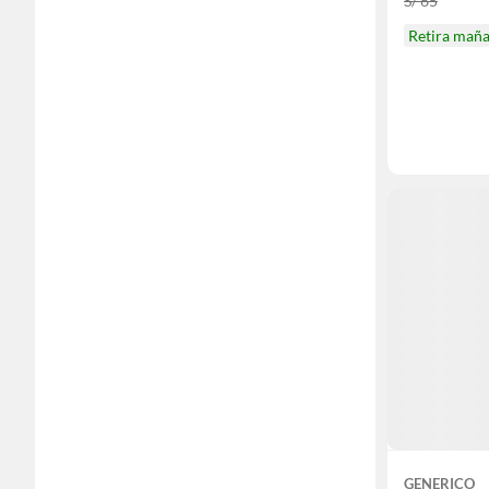
S/ 65
Retira mañ
GENERICO