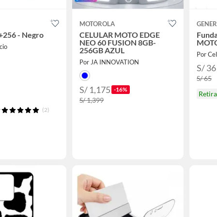
MOTOROLA
GENER
+256 - Negro
CELULAR MOTO EDGE
Funda
NEO 60 FUSION 8GB-
MOTO
cio
256GB AZUL
Por Cel
Por JA INNOVATION
S/ 36
S/ 65
S/ 1,175
-16%
Retir
S/ 1,399
(2)