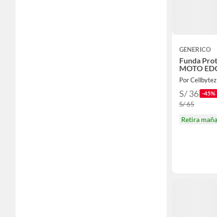
GENERICO
Funda Prot
MOTO EDG
Por Cellbytez
S/ 36
-45%
S/ 65
Retira mañ