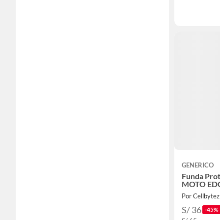
GENERICO
Funda Prot
MOTO EDG
Por Cellbytez
S/ 36
-45%