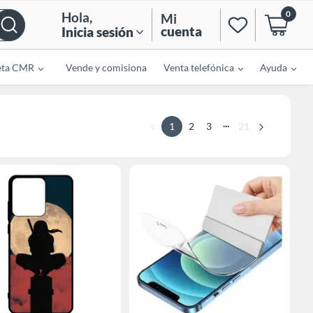
0
Hola
,
Mi
cuenta
Inicia sesión
eta CMR
Vende y comisiona
Venta telefónica
Ayuda
...
1
2
3
21