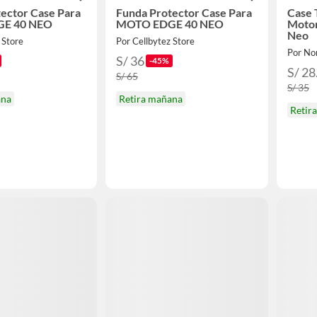
ector Case Para
Funda Protector Case Para
Case 
E 40 NEO
MOTO EDGE 40 NEO
Motor
Neo
 Store
Por Cellbytez Store
Por No
S/ 36
-45%
S/ 28
S/ 65
S/ 35
ana
Retira mañana
Retir