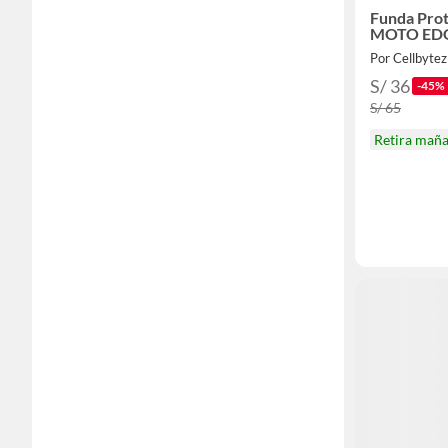
Funda Prot
MOTO EDG
Por Cellbytez
S/ 36
-45%
S/ 65
Retira mañ