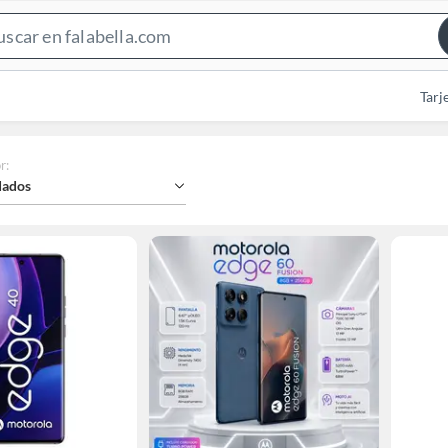
Search
Bar
Tarj
r
:
ados