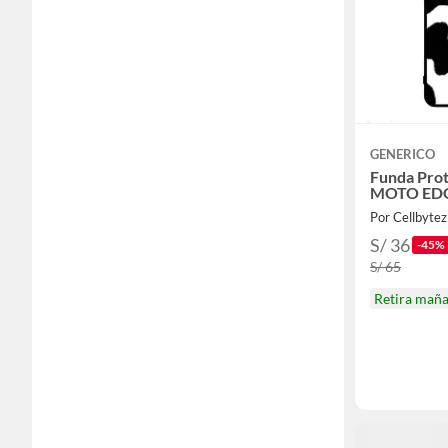
GENERICO
Funda Prot
MOTO EDG
Por Cellbytez
S/ 36
-45%
S/ 65
Retira mañ