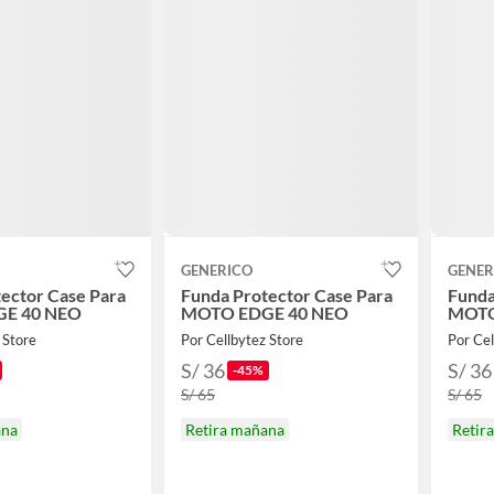
GENERICO
GENER
ector Case Para
Funda Protector Case Para
Funda
E 40 NEO
MOTO EDGE 40 NEO
MOTO
 Store
Por Cellbytez Store
Por Cel
S/ 36
S/ 36
-45%
S/ 65
S/ 65
ana
Retira mañana
Retir