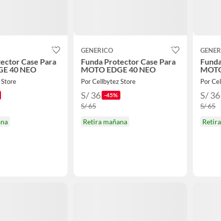
GENERICO
GENER
ector Case Para
Funda Protector Case Para
Funda
E 40 NEO
MOTO EDGE 40 NEO
MOTO
 Store
Por Cellbytez Store
Por Cel
S/ 36
S/ 36
-45%
S/ 65
S/ 65
ana
Retira mañana
Retir