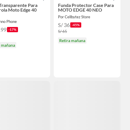
Transparente Para
Funda Protector Case Para
ola Moto Edge 40
MOTO EDGE 40 NEO
Por Cellbytez Store
nno Phone
S/ 36
-45%
.99
-17%
S/ 65
Retira mañana
a mañana