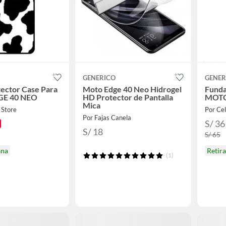
GENERICO
GENER
ector Case Para
Moto Edge 40 Neo Hidrogel
Funda
E 40 NEO
HD Protector de Pantalla
MOTO
Mica
 Store
Por Cel
Por Fajas Canela
S/ 36
S/ 18
S/ 65
ana
Retir
(1)