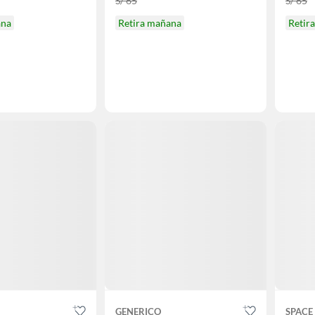
S/ 65
S/ 65
ana
Retira mañana
Retir
GENERICO
SPACE