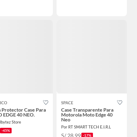
ICO
SPACE
 Protector Case Para
Case Transparente Para
 EDGE 40 NEO.
Motorola Moto Edge 40
Neo
lbytez Store
Por RT SMART TECH E.I.R.L
-45%
S/ 28.99
-17%