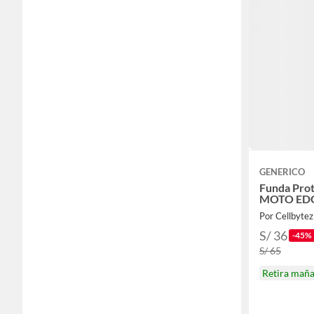
GENERICO
Funda Prot
MOTO EDG
Por Cellbytez
S/ 36
-45%
S/ 65
Retira mañ