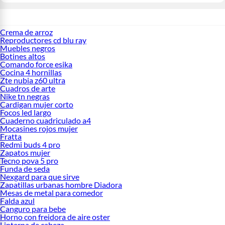
Crema de arroz
Reproductores cd blu ray
Muebles negros
Botines altos
Comando force esika
Cocina 4 hornillas
Zte nubia z60 ultra
Cuadros de arte
Nike tn negras
Cardigan mujer corto
Focos led largo
Cuaderno cuadriculado a4
Mocasines rojos mujer
Fratta
Redmi buds 4 pro
Zapatos mujer
Tecno pova 5 pro
Funda de seda
Nexgard para que sirve
Zapatillas urbanas hombre Diadora
Mesas de metal para comedor
Falda azul
Canguro para bebe
Horno con freidora de aire oster
Linterna de cabeza