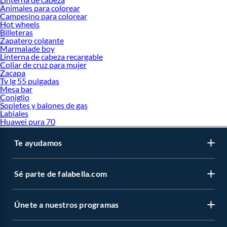
Animales para colorear
Campesino para colorear
Hot wheels
Billeteras
Zapatero colgante
Marmalade boy
Linterna de cabeza recargable
Collar de cruz para mujer
Zacapa
Tv lg 55 pulgadas
Mesa bar
Coniglio
Sopletes y balones de gas
Labiales
Huawei pura 70
Te ayudamos
Sé parte de falabella.com
Únete a nuestros programas