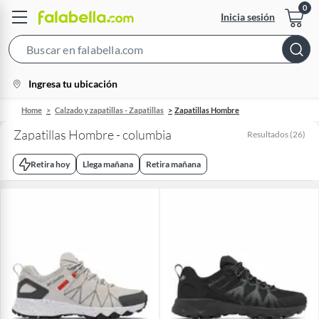
Inicia sesión
Search
Bar
location-
Ingresa tu ubicación
icon
Home
Calzado y zapatillas - Zapatillas
Zapatillas Hombre
Zapatillas Hombre - columbia
Resultados
(
26
)
Retira hoy
Llega mañana
Retira mañana