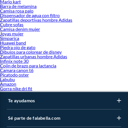
Mario kart
Barra de melamina
Camisa rosa palo
Dispensador de agua con filtro
Zapatillas deportivas hombre Adidas
Cubre sofas
Camisa denim mujer
Joyas mujer
Simparica
Huawei band
Piedra ojo de gato
Dibujos para colorear de disney
Zapatillas urbanas hombre Adidas
Infinix note 30
Cojin de brazo para lactancia
Camara canon t6
Picatodo oster
Labubu
Amazon
Gorra nike dri fit
Te ayudamos
Sé parte de falabella.com