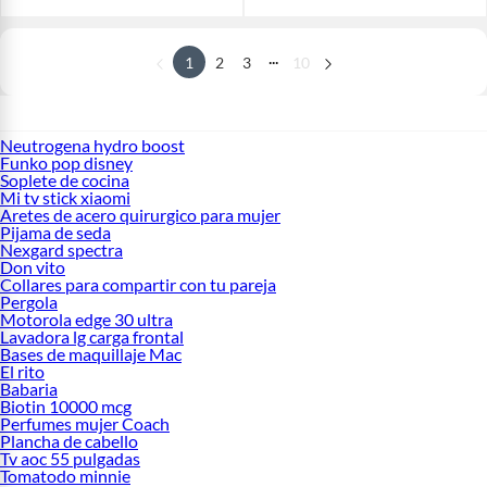
...
1
2
3
10
Neutrogena hydro boost
Funko pop disney
Soplete de cocina
Mi tv stick xiaomi
Aretes de acero quirurgico para mujer
Pijama de seda
Nexgard spectra
Don vito
Collares para compartir con tu pareja
Pergola
Motorola edge 30 ultra
Lavadora lg carga frontal
Bases de maquillaje Mac
El rito
Babaria
Biotin 10000 mcg
Perfumes mujer Coach
Plancha de cabello
Tv aoc 55 pulgadas
Tomatodo minnie