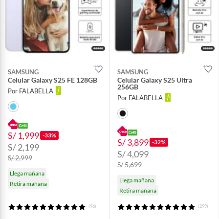
SAMSUNG
SAMSUNG
Celular Galaxy S25 FE 128GB
Celular Galaxy S25 Ultra
256GB
Por FALABELLA
Por FALABELLA
S/ 1,999
-33%
S/ 3,899
-32%
S/ 2,199
S/ 4,099
S/ 2,999
S/ 5,699
Llega mañana
Llega mañana
Retira mañana
Retira mañana
(96)
(299)