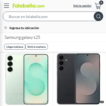
Inicia sesión
Search
Bar
location-
Ingresa tu ubicación
icon
Samsung galaxy s25
Llega mañana
Retira mañana