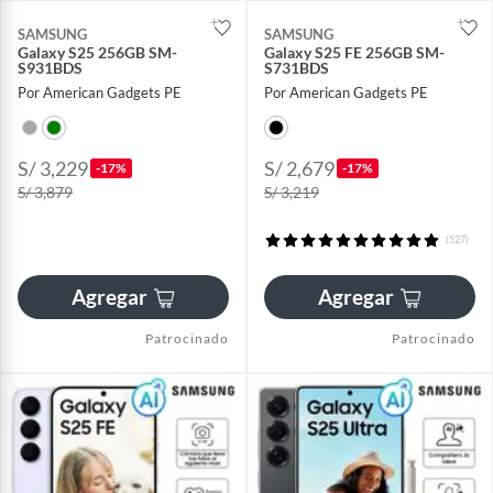
SAMSUNG
SAMSUNG
Galaxy S25 256GB SM-
Galaxy S25 FE 256GB SM-
S931BDS
S731BDS
Por American Gadgets PE
Por American Gadgets PE
S/ 3,229
S/ 2,679
-17%
-17%
S/ 3,879
S/ 3,219
(527)
Agregar
Agregar
Patrocinado
Patrocinado