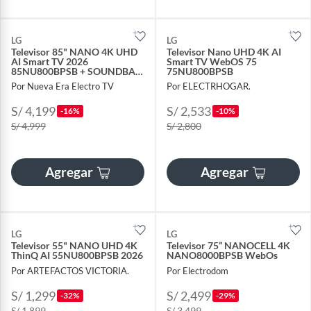
LG
LG
Televisor 85" NANO 4K UHD
Televisor Nano UHD 4K AI
AI Smart TV 2026
Smart TV WebOS 75
85NU800BPSB + SOUNDBAR
75NU800BPSB
TCL + RACK
Por Nueva Era Electro TV
Por ELECTRHOGAR.
S/ 4,199
S/ 2,533
-16%
-10%
S/ 4,999
S/ 2,800
Agregar
Agregar
LG
LG
Televisor 55" NANO UHD 4K
Televisor 75” NANOCELL 4K
ThinQ AI 55NU800BPSB 2026
NANO8000BPSB WebOs
Por ARTEFACTOS VICTORIA.
Por Electrodom
S/ 1,299
S/ 2,499
-32%
-29%
S/ 1,899
S/ 3,499