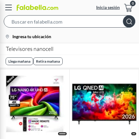
Inicia sesión
Search
Bar
location-
Ingresa tu ubicación
icon
Televisores nanocell
Llega mañana
Retira mañana