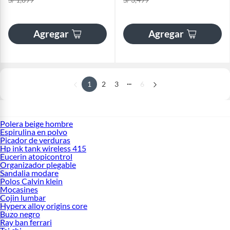
Agregar
Agregar
...
1
2
3
6
Polera beige hombre
Espirulina en polvo
Picador de verduras
Hp ink tank wireless 415
Eucerin atopicontrol
Organizador plegable
Sandalia modare
Polos Calvin klein
Mocasines
Cojin lumbar
Hyperx alloy origins core
Buzo negro
Ray ban ferrari