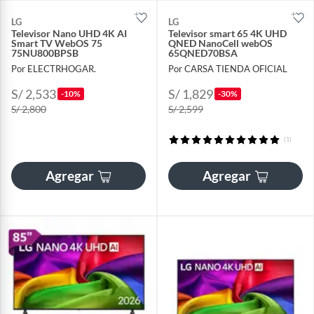
LG
LG
Televisor Nano UHD 4K AI
Televisor smart 65 4K UHD
Smart TV WebOS 75
QNED NanoCell webOS
75NU800BPSB
65QNED70BSA
Por ELECTRHOGAR.
Por CARSA TIENDA OFICIAL
S/ 2,533
S/ 1,829
-10%
-30%
S/ 2,800
S/ 2,599
(1)
Agregar
Agregar