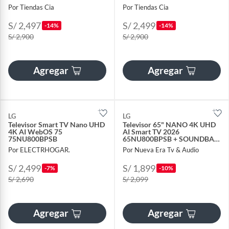
Por Tiendas Cia
Por Tiendas Cia
S/ 2,497
S/ 2,499
-14%
-14%
S/ 2,900
S/ 2,900
Agregar
Agregar
LG
LG
Televisor Smart TV Nano UHD
Televisor 65" NANO 4K UHD
4K AI WebOS 75
AI Smart TV 2026
75NU800BPSB
65NU800BPSB + SOUNDBAR
TCL + RACK FIJO
Por ELECTRHOGAR.
Por Nueva Era Tv & Audio
S/ 2,499
S/ 1,899
-7%
-10%
S/ 2,690
S/ 2,099
Agregar
Agregar