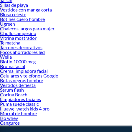
Tai chi
Sillas de playa
Vestidos con manga corta
Blusa celeste
Botines cuero hombre
Ugreen
Chalecos largos para mujer
Chullo campesino
Vitrina mostrador
Te matcha
Jarrones decorativos
Focos ahorradores led
Wella
Biotin 10000 mcg
Bruma facial
Crema limpiadora facial
Celulares y telefonos Google
Botas negras hombre
Vestidos de fiesta
Serum flash
Cocina Bosch
Limpiadores faciales
Puma suede classic
Huawei watch kids 4 pro
Morral de hombre
Iso whey
Canguros