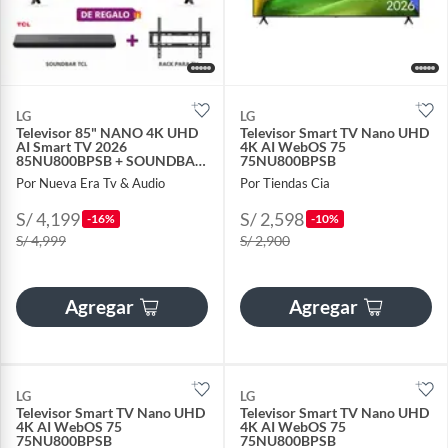
LG
LG
Televisor 85" NANO 4K UHD
Televisor Smart TV Nano UHD
AI Smart TV 2026
4K AI WebOS 75
85NU800BPSB + SOUNDBAR
75NU800BPSB
TCL + RACK
Por Nueva Era Tv & Audio
Por Tiendas Cia
S/ 4,199
S/ 2,598
-16%
-10%
S/ 4,999
S/ 2,900
Agregar
Agregar
LG
LG
Televisor Smart TV Nano UHD
Televisor Smart TV Nano UHD
4K AI WebOS 75
4K AI WebOS 75
75NU800BPSB
75NU800BPSB