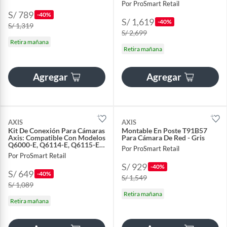
Por ProSmart Retail
S/ 789
-40%
S/ 1,619
-40%
S/ 1,319
S/ 2,699
Retira mañana
Retira mañana
Agregar
Agregar
AXIS
AXIS
Kit De Conexión Para Cámaras
Montable En Poste T91B57
Axis: Compatible Con Modelos
Para Cámara De Red - Gris
Q6000-E, Q6114-E, Q6115-E Y
Por ProSmart Retail
Más
Por ProSmart Retail
S/ 929
-40%
S/ 649
-40%
S/ 1,549
S/ 1,089
Retira mañana
Retira mañana