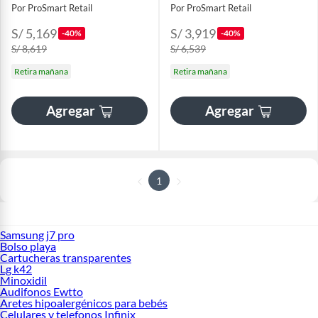
2.0
Por ProSmart Retail
Por ProSmart Retail
S/ 5,169
S/ 3,919
-40%
-40%
S/ 8,619
S/ 6,539
Retira mañana
Retira mañana
Agregar
Agregar
1
Samsung j7 pro
Bolso playa
Cartucheras transparentes
Lg k42
Minoxidil
Audifonos Ewtto
Aretes hipoalergénicos para bebés
Celulares y telefonos Infinix