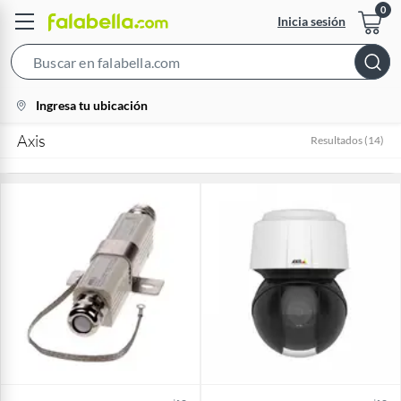
Inicia sesión
Search
Bar
location-
Ingresa tu ubicación
icon
Axis
Resultados
(
14
)