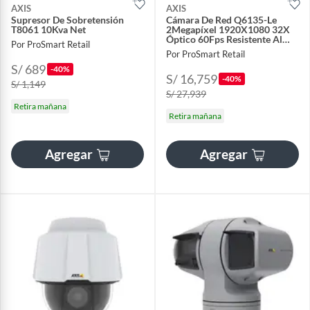
AXIS
AXIS
Supresor De Sobretensión
Cámara De Red Q6135-Le
T8061 10Kva Net
2Megapíxel 1920X1080 32X
Óptico 60Fps Resistente Al
Por ProSmart Retail
Vandalismo
Por ProSmart Retail
S/ 689
-40%
S/ 16,759
-40%
S/ 1,149
S/ 27,939
Retira mañana
Retira mañana
Agregar
Agregar