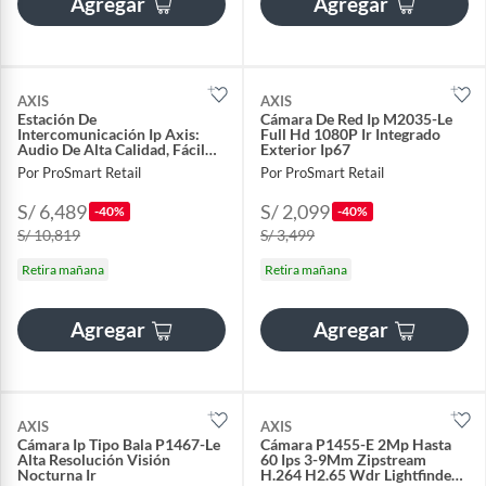
Agregar
Agregar
AXIS
AXIS
Estación De
Cámara De Red Ip M2035-Le
Intercomunicación Ip Axis:
Full Hd 1080P Ir Integrado
Audio De Alta Calidad, Fácil
Exterior Ip67
Instalación Y Conectiv
Por ProSmart Retail
Por ProSmart Retail
S/ 6,489
S/ 2,099
-40%
-40%
S/ 10,819
S/ 3,499
Retira mañana
Retira mañana
Agregar
Agregar
AXIS
AXIS
Cámara Ip Tipo Bala P1467-Le
Cámara P1455-E 2Mp Hasta
Alta Resolución Visión
60 Ips 3-9Mm Zipstream
Nocturna Ir
H.264 H2.65 Wdr Lightfinder