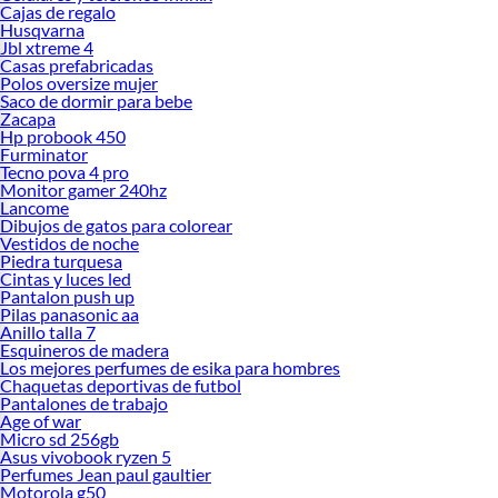
Cajas de regalo
Husqvarna
Jbl xtreme 4
Casas prefabricadas
Polos oversize mujer
Saco de dormir para bebe
Zacapa
Hp probook 450
Furminator
Tecno pova 4 pro
Monitor gamer 240hz
Lancome
Dibujos de gatos para colorear
Vestidos de noche
Piedra turquesa
Cintas y luces led
Pantalon push up
Pilas panasonic aa
Anillo talla 7
Esquineros de madera
Los mejores perfumes de esika para hombres
Chaquetas deportivas de futbol
Pantalones de trabajo
Age of war
Micro sd 256gb
Asus vivobook ryzen 5
Perfumes Jean paul gaultier
Motorola g50