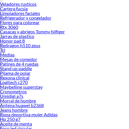
Veladores rusticos
Cartera fucsia
Limpiadores faciales
Refrigerador y congelador
Flores para colorear
Rtx 3060
Casacas y abrigos Tommy hilfiger
Jarras de plastico
Honor pad 8
Redragon h510 zeus
Tcl
Medias
Mesas de comedor
Patines de 4 ruedas
Stand up paddle
Pijama de polar
Rexona clinical
Logitech c270
Maybelline superstay
Cronometros
Umidigi a7s
Morral de hombre
Antena huawei b2368
Jeans hombre
Ropa deportiva mujer Adidas
Hp 250 g7
Aceite de menta
Foco led circular