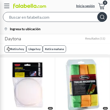
Inicia sesión
Search
Bar
location-
Ingresa tu ubicación
icon
Daytona
Resultados
(
11
)
Retira hoy
Llega hoy
Retira mañana