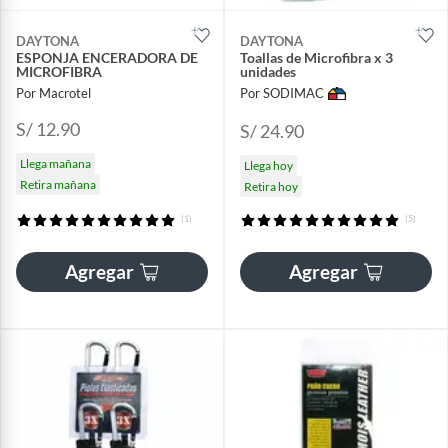
DAYTONA
DAYTONA
ESPONJA ENCERADORA DE
Toallas de Microfibra x 3
MICROFIBRA
unidades
Por Macrotel
Por SODIMAC
S/ 12.90
S/ 24.90
Llega mañana
Llega hoy
Retira mañana
Retira hoy
(1)
(5)
Agregar
Agregar