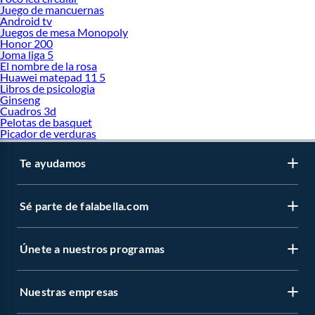
Juego de mancuernas
Android tv
Juegos de mesa Monopoly
Honor 200
Joma liga 5
El nombre de la rosa
Huawei matepad 11 5
Libros de psicologia
Ginseng
Cuadros 3d
Pelotas de basquet
Picador de verduras
Te ayudamos
Sé parte de falabella.com
Únete a nuestros programas
Nuestras empresas