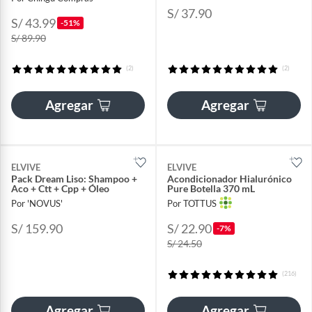
S/ 37.90
S/ 43.99
-51%
S/ 89.90
(2)
(2)
Agregar
Agregar
ELVIVE
ELVIVE
Pack Dream Liso: Shampoo +
Acondicionador Hialurónico
Aco + Ctt + Cpp + Óleo
Pure Botella 370 mL
Por 'NOVUS'
Por TOTTUS
S/ 159.90
S/ 22.90
-7%
S/ 24.50
(216)
Agregar
Agregar