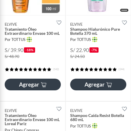
ELVIVE
ELVIVE
Tratamiento Óleo
Shampoo Hialurónico Pure
Extraordinario Envase 100 mL
Botella 370 mL
Por TOTTUS
Por TOTTUS
S/ 39.90
S/ 22.90
-18%
-7%
S/ 48.90
S/ 24.50
(142)
(244)
Agregar
Agregar
ELVIVE
ELVIVE
Tratamiento Óleo
Shampoo Caída Resist Botella
Extraordinario Envase 100 mL
680 mL
Loreal Pariz
Por TOTTUS
Por Chingu Compras