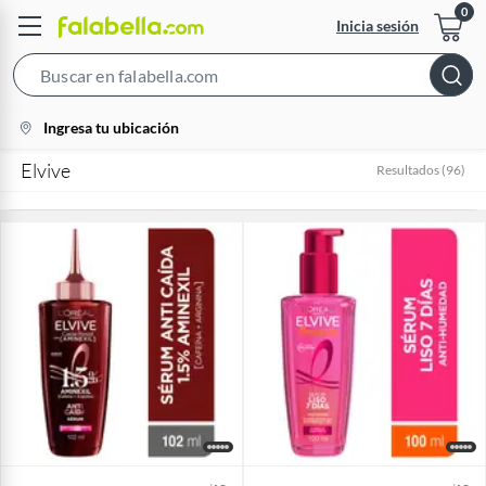
Inicia sesión
Search
Bar
location-
Ingresa tu ubicación
icon
Elvive
Resultados
(
96
)