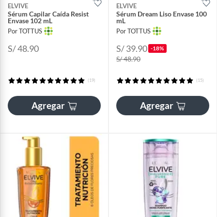
ELVIVE
ELVIVE
Sérum Capilar Caída Resist
Sérum Dream Liso Envase 100
Envase 102 mL
mL
Por TOTTUS
Por TOTTUS
S/ 48.90
S/ 39.90
-18%
S/ 48.90
(19)
(15)
Agregar
Agregar