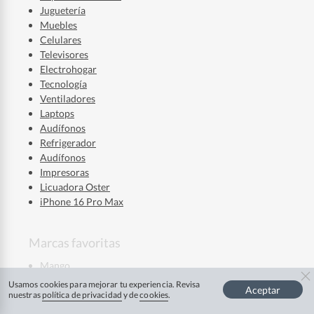
Juguetería
Muebles
Celulares
Televisores
Electrohogar
Tecnología
Ventiladores
Laptops
Audífonos
Refrigerador
Audífonos
Impresoras
Licuadora Oster
iPhone 16 Pro Max
Marcas favoritas
Mango
La Roche Posay
Usamos cookies para mejorar tu experiencia. Revisa
Aceptar
Mixsoon
nuestras
política de privacidad
y de
cookies
.
Ver más
Skala