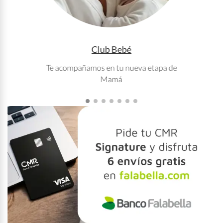
Club Bebé
Te acompañamos en tu nueva etapa de
T
Mamá