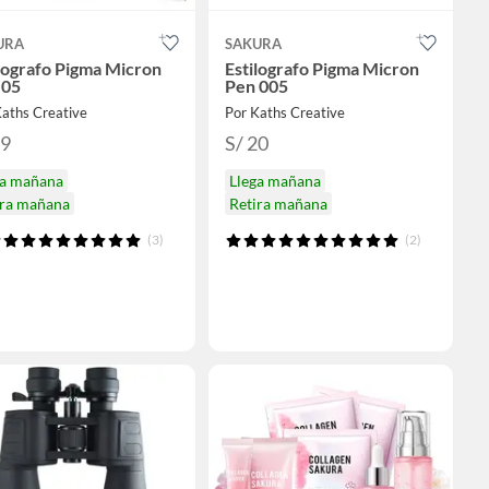
URA
SAKURA
lografo Pigma Micron
Estilografo Pigma Micron
 05
Pen 005
Kaths Creative
Por Kaths Creative
19
S/ 20
ga mañana
Llega mañana
ira mañana
Retira mañana
(3)
(2)