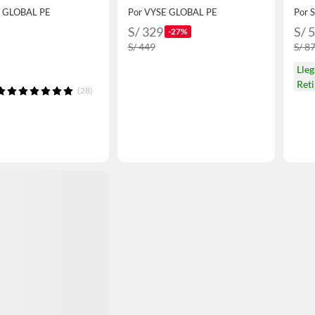
E GLOBAL PE
Por VYSE GLOBAL PE
Por 
S/ 329
S/ 
-27%
S/ 449
S/ 8
Lle
Ret
(28)