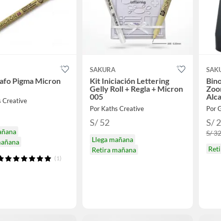
SAKURA
SAK
rafo Pigma Micron
Kit Iniciación Lettering
Bin
Gelly Roll + Regla + Micron
Zoo
005
Alc
s Creative
Por Kaths Creative
Por
S/ 52
S/ 
añana
S/ 3
Llega mañana
mañana
Ret
Retira mañana
(1)