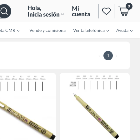
0
Hola
,
Mi
cuenta
Inicia sesión
eta CMR
Vende y comisiona
Venta telefónica
Ayuda
1