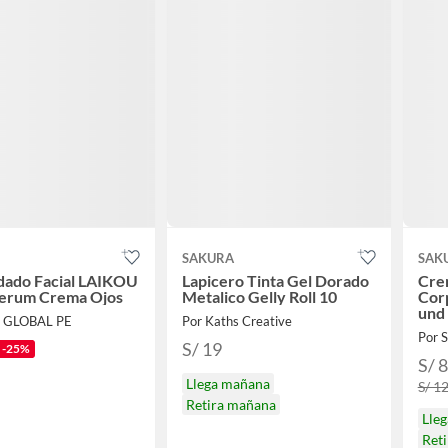
SAKURA
SAK
dado Facial LAIKOU
Lapicero Tinta Gel Dorado
Cre
Serum Crema Ojos
Metalico Gelly Roll 10
Corp
und
E GLOBAL PE
Por Kaths Creative
Por 
S/ 19
-25%
S/ 
Llega mañana
S/ 1
Retira mañana
Lle
Ret