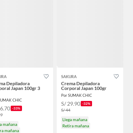
URA
SAKURA
ma Depiladora
Crema Depiladora
oral Japan 100gr 3
Corporal Japan 100gr
Por SUMAK CHIC
SUMAK CHIC
S/ 29.90
-32%
86.70
-33%
S/ 44
29
Llega mañana
ga mañana
Retira mañana
ira mañana