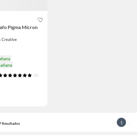
rafo Pigma Micron
s Creative
añana
mañana
(1)
1
17 Resultados