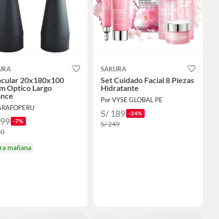
URA
SAKURA
ocular 20x180x100
Set Cuidado Facial 8 Piezas
m Optico Largo
Hidratante
ance
Por VYSE GLOBAL PE
 GRAFOPERU
S/ 189
-24%
299
-7%
S/ 249
20
ira mañana