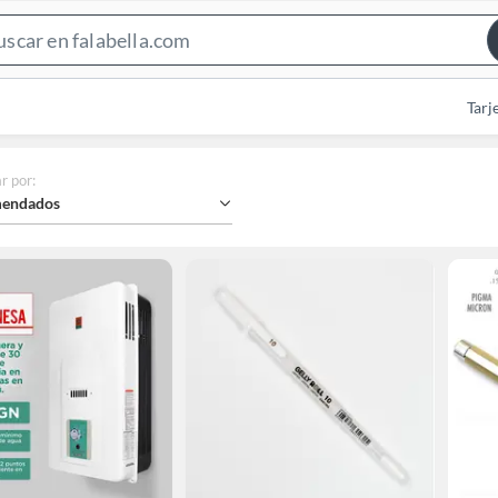
Search
Bar
Tarj
r por
:
endados