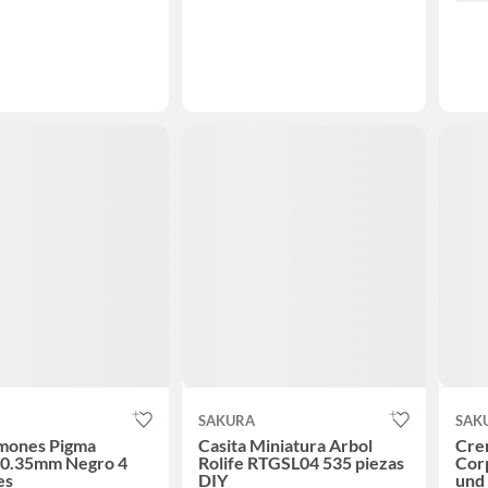
SAKURA
SAK
umones Pigma
Casita Miniatura Arbol
Cre
 0.35mm Negro 4
Rolife RTGSL04 535 piezas
Corp
es
DIY
und