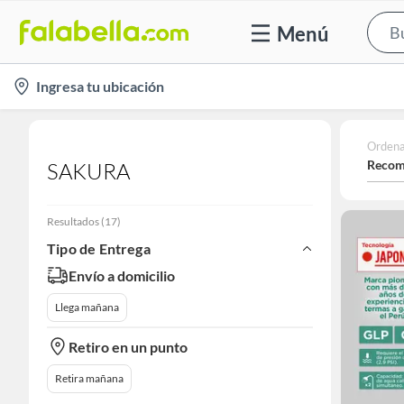
Menú
location-
Ingresa tu ubicación
icon
Ordena
Recom
SAKURA
Resultados
(
17
)
Tipo de Entrega
Envío a domicilio
Llega mañana
Retiro en un punto
Retira mañana