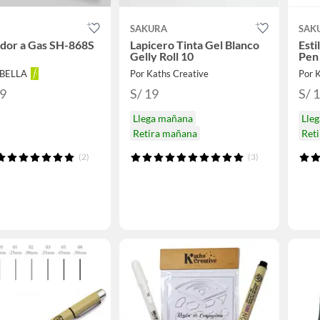
SAKURA
SAK
dor a Gas SH-868S
Lapicero Tinta Gel Blanco
Esti
Gelly Roll 10
Pen
ABELLA
Por Kaths Creative
Por 
99
S/ 19
S/ 
Llega mañana
Lle
Retira mañana
Ret
(2)
(3)