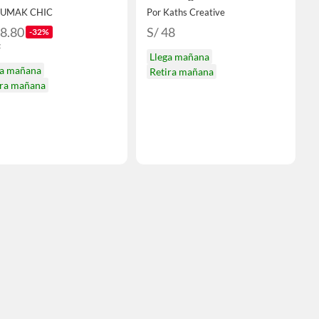
SUMAK CHIC
Por Kaths Creative
58.80
S/ 48
-32%
7
Llega mañana
ga mañana
Retira mañana
ira mañana