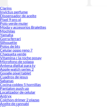
Clarins
Invictus perfume
Dispensador de aceite
Pixel 9 pro xl
Polo verde mujer
Moda y accesorios Bralettes
Mochilas
Yamaha
Gorra ferrari
Silhouette
Polos de bts
Celular oppo reno 7
Chaqueta verde
Vitamina c la roche posay
Microfono de solapa
Antena digital para tv
Apple watch series 2
Google pixel tablet
Cuadros de jesus
Sabanas
Cocina coldex 5 hornillas
Pantalon push up
Localizador de celular
Antryx
Colchon drimer 2 plazas
Aceite de cannabi