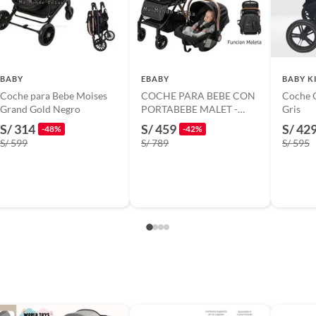
o nuevo con empaque original
BABY
EBABY
BABY K
Coche para Bebe Moises
COCHE PARA BEBE CON
Coche 
Grand Gold Negro
PORTABEBE MALET -
Gris
NEGRO
S/ 314
S/ 459
S/ 42
-48%
-42%
S/ 599
S/ 789
S/ 595
aje de piezas
 36 cm x 54 cm
ompacto para bebé Muze con bandeja superior con