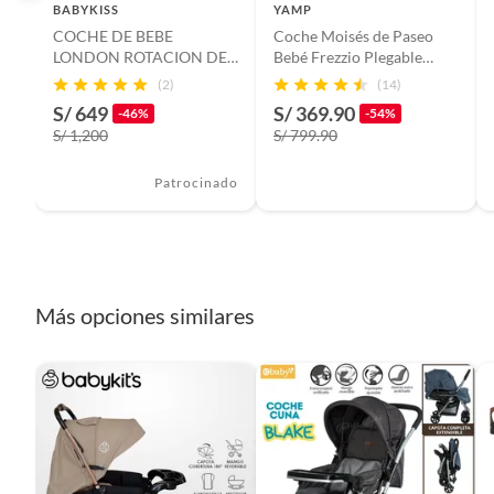
BABYKISS
YAMP
COCHE DE BEBE
Coche Moisés de Paseo
Tipo de plegado
Compa
LONDON ROTACION DE
Bebé Frezzio Plegable
360° VIAJERO COLOR
Yamp
(2)
(14)
AMARILLO
S/ 649
S/ 369.90
Características
Apoya p
-46%
-54%
S/ 1,200
S/ 799.90
auto,Ca
Patrocinado
Capacidad del coche
Simple
cantidad de paquetes
1
Más opciones similares
Peso máximo soportado
15 kg
Posiciones de reclinado
4
Modelo
I muze