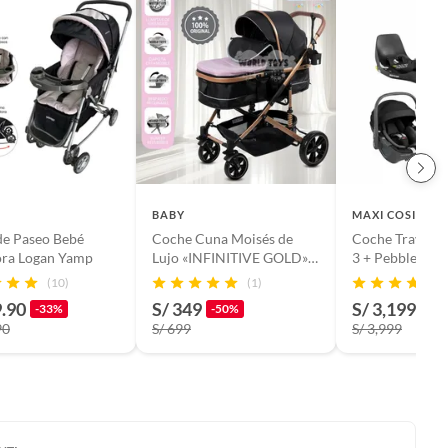
BABY
MAXI COSI
de Paseo Bebé
Coche Cuna Moisés de
Coche Travel S
ra Logan Yamp
Lujo «INFINITIVE GOLD»
3 + Pebble 360
Pink
Family Fix Esse
(10)
(1)
9.90
S/ 349
S/ 3,199.20
-33%
-50%
90
S/ 699
S/ 3,999