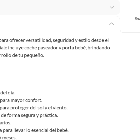
recibes para hacer una devolución.
Rea
erentes, otras con restricciones y algunas que no se
ra ofrecer versatilidad, seguridad y estilo desde el
viaje incluye coche paseador y porta bebé, brindando
ores tienen:
rrollo de tu pequeño.
 productos para asfalto, hormigón, albañilería.
s productos para asfalto.
del día.
, tecnología, línea blanca, colchones, muebles, bicicletas y
 para mayor confort.
ara proteger del sol y el viento.
n
 de forma segura y práctica.
arios.
 para llevar lo esencial del bebé.
5 meses.
suplementos alimenticios, vitaminas.