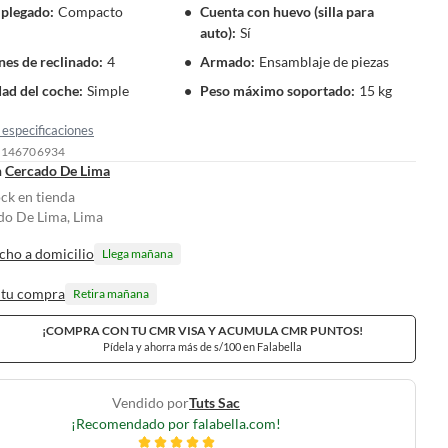
 plegado
:
Compacto
Cuenta con huevo (silla para
auto)
:
Sí
nes de reclinado
:
4
Armado
:
Ensamblaje de piezas
ad del coche
:
Simple
Peso máximo soportado
:
15 kg
especificaciones
: 146706934
n
Cercado De Lima
ock en tienda
do De Lima, Lima
cho a domicilio
Llega mañana
 tu compra
Retira mañana
¡COMPRA CON TU CMR VISA Y ACUMULA CMR PUNTOS!
Pídela y ahorra más de s/100 en Falabella
Vendido por
Tuts Sac
¡Recomendado por falabella.com!