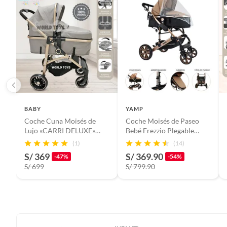
portava
BABY
YAMP
Coche Cuna Moisés de
Coche Moisés de Paseo
Lujo «CARRI DELUXE»
Bebé Frezzio Plegable
Gray
Yamp
(1)
(14)
S/ 369
S/ 369.90
-47%
-54%
S/ 699
S/ 799.90