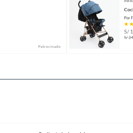
INFA
Coc
Por
F
S/
1
S/
2
Patrocinado