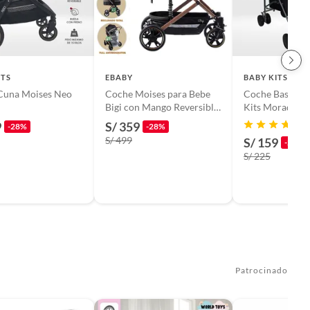
ITS
EBABY
BABY KITS
Cuna Moises Neo
Coche Moises para Bebe
Coche Bastón 
Bigi con Mango Reversible
Kits Morado
Beige
9
S/ 359
-28%
-28%
S/ 499
S/ 159
-29%
S/ 225
Patrocinado