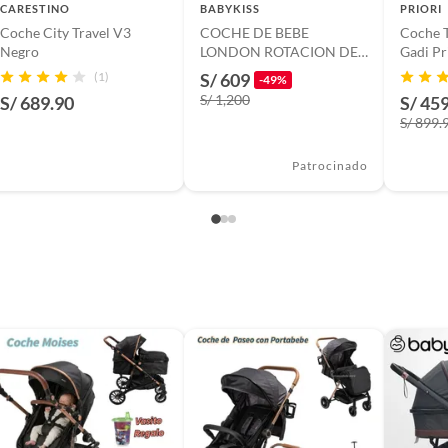
CARESTINO
BABYKISS
PRIORI
Coche City Travel V3
COCHE DE BEBE
Coche T
cto
Negro
LONDON ROTACION DE
Gadi Pr
360° VIAJERO COLOR
(1)
S/ 609
-49%
NEGRO
S/ 1,200
S/ 689.90
S/ 45
ies,Bandeja en manillar,Base de silla para
nasto,Sistema de sujeción huevo (silla para auto)
S/ 899.
Patrocinado