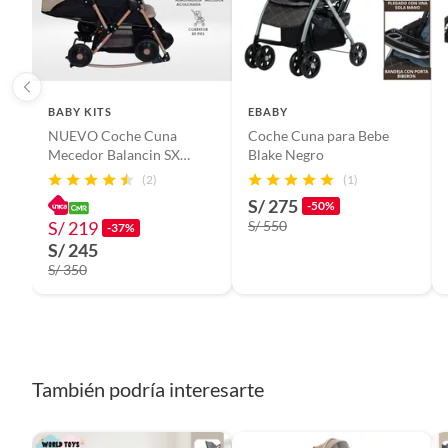
Detalle de la Condición
Product
BABY KITS
EBABY
Cuenta con frenos
Sí
NUEVO Coche Cuna
Coche Cuna para Bebe
Mecedor Balancin SX
Blake Negro
Beige
Cuenta con huevo (silla para auto)
Sí
(2)
(1)
S/ 275
-50%
S/ 219
S/ 550
-37%
Garantía del proveedor
1 año
S/ 245
S/ 350
Armado
Ensambl
Dimensiones del coche plegado
84 cm x
También podría interesarte
Incluye
Coche C