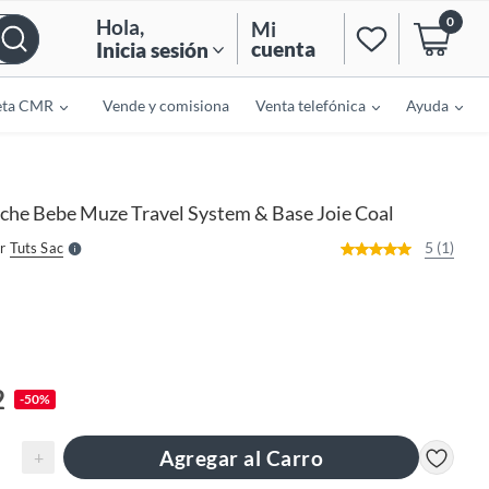
0
Hola
,
Mi
cuenta
Inicia sesión
eta CMR
Vende y comisiona
Venta telefónica
Ayuda
o
f
n
I
r
e
che Bebe Muze Travel System & Base Joie Coal
l
l
e
5 (1)
r
Tuts Sac
S
2
-50%
Agregar al Carro
+