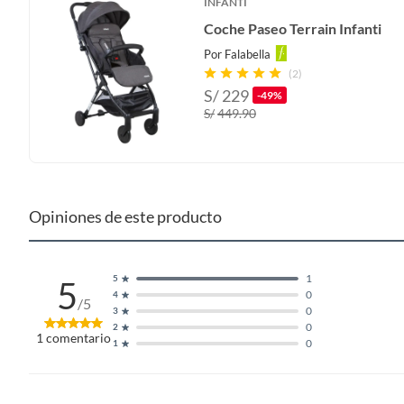
INFANTI
Coche Paseo Terrain Infanti
Por
Falabella
(2)
S/
229
-49%
S/
449.90
Opiniones de este producto
1
5
5
0
4
/5
0
3
0
2
1
comentario
0
1