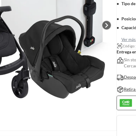
Tipo de
Posicio
Capacid
Ver más 
Código
Entrega e
Sin st
Cerca
Despa
Retira