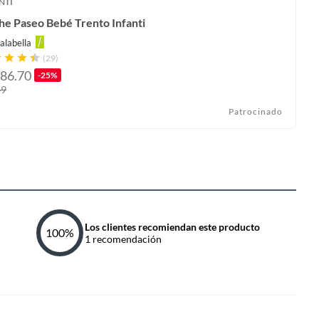
NTI
he Paseo Bebé Trento Infanti
alabella
(29)
86.70
-25%
49
Patrocinado
Los clientes recomiendan este producto
100
%
1
recomendación