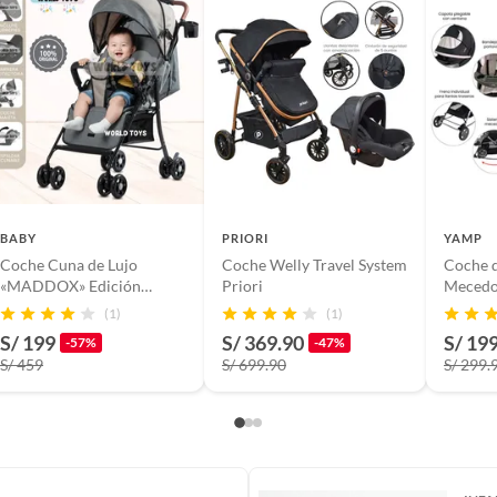
sos y manual de funciones
BABY
PRIORI
YAMP
Coche Cuna de Lujo
Coche Welly Travel System
Coche 
«MADDOX» Edición
Priori
Mecedo
Limitada Beige
(1)
(1)
S/ 199
S/ 369.90
S/ 19
-57%
-47%
S/ 459
S/ 699.90
S/ 299.