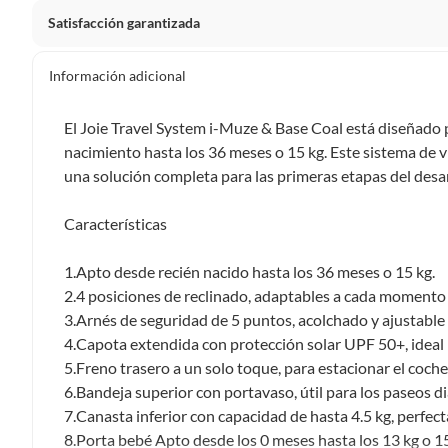
Satisfacción garantizada
La mayoría de los productos tienen
30 días desde que los 
Información adicional
Sin embargo, tenemos categorías que cuentan con plazos dif
pueden devolver ni cambiar. Conoce cuáles son:
El Joie Travel System i-Muze & Base Coal está diseñado pa
nacimiento hasta los 36 meses o 15 kg. Este sistema de 
Productos vendidos por
Falabella, Tottus y otros vended
una solución completa para las primeras etapas del desa
48 horas: cemento, mezclas de hormigón, morteros, yeso y otros
7 días: colchones y productos de combustión.
Características
Productos vendidos por
Sodimac
tienen:
1.Apto desde recién nacido hasta los 36 meses o 15 kg.
48 horas: cemento, mezclas de hormigón, morteros, yeso y otro
2.4 posiciones de reclinado, adaptables a cada momento 
7 días: productos eléctricos o a combustión, electrodomésticos
3.Arnés de seguridad de 5 puntos, acolchado y ajustable
máquinas.
4.Capota extendida con protección solar UPF 50+, ideal p
No se pueden devolver o cambiar bajo cambio de opinió
5.Freno trasero a un solo toque, para estacionar el coche
6.Bandeja superior con portavaso, útil para los paseos di
Productos de compra internacional.
7.Canasta inferior con capacidad de hasta 4.5 kg, perfecta
Productos comprados en Outlet Atocongo.
8.Porta bebé Apto desde los 0 meses hasta los 13 kg o 1
Productos perecibles como alimentos, bebidas, medicamentos, 