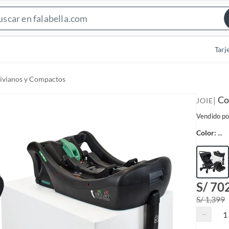
S
e
a
Tarj
r
c
ivianos y Compactos
h
B
Co
|
JOIE
a
Vendido po
r
Color:
...
S/ 70
S/ 1,399
−