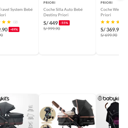
PRIORI
PRIORI
ravel System Bebé
Coche Silla Auto Bebé
Coche Welly Tr
iori
Destiny Priori
Priori
(2)
S/ 449
-55%
S/ 999.90
9.90
S/ 369.90
-49%
-
90
S/ 699.90