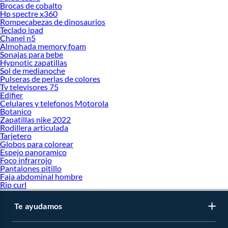
Brocas de cobalto
Hp spectre x360
Rompecabezas de dinosaurios
Teclado ipad
Chanel n5
Almohada memory foam
Sonajas para bebe
Hypnotic zapatillas
Sol de medianoche
Pulseras de perlas de colores
Tv televisores 75
Edifier
Celulares y telefonos Motorola
Botanico
Zapatillas nike 2022
Rodillera articulada
Tarjetero
Globos para colorear
Espejo panoramico
Foco infrarrojo
Pantalones pitillo
Faja abdominal hombre
Rip curl
Te ayudamos