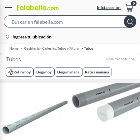
Inicia sesión
Search
Bar
location-
Ingresa tu ubicación
icon
Home
Gasfitería - Cañerías, Tubos y Fitting
Tubos
Tubos
Resultados
(
855
)
Retira hoy
Llega hoy
Llega mañana
Retira mañana