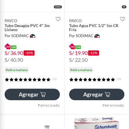
PAVCO
PAVCO
Tubo Desagüe PVC 4" 3m
Tubo Agua PVC 1/2" 5m CR
Liviano
Fría
Por SODIMAC
Por SODIMAC
S/ 36.90
S/ 19.90
-10%
-12%
S/ 40.90
S/ 22.50
Retira mañana
Retira mañana
(13)
(18)
Agregar
Agregar
Patrocinado
Patrocinado