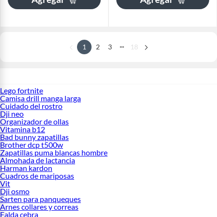
...
1
2
3
18
Lego fortnite
Camisa drill manga larga
Cuidado del rostro
Dji neo
Organizador de ollas
Vitamina b12
Bad bunny zapatillas
Brother dcp t500w
Zapatillas puma blancas hombre
Almohada de lactancia
Harman kardon
Cuadros de mariposas
Vit
Dji osmo
Sarten para panqueques
Arnes collares y correas
Falda cebra