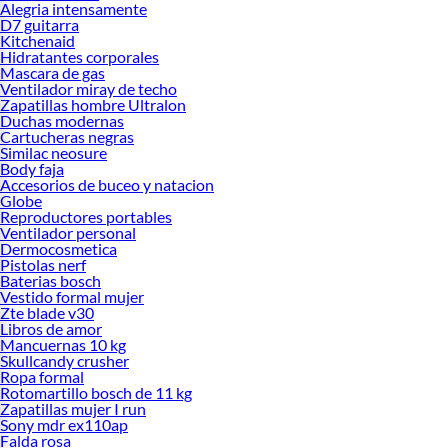
Alegria intensamente
D7 guitarra
Kitchenaid
Hidratantes corporales
Mascara de gas
Ventilador miray de techo
Zapatillas hombre Ultralon
Duchas modernas
Cartucheras negras
Similac neosure
Body faja
Accesorios de buceo y natacion
Globe
Reproductores portables
Ventilador personal
Dermocosmetica
Pistolas nerf
Baterias bosch
Vestido formal mujer
Zte blade v30
Libros de amor
Mancuernas 10 kg
Skullcandy crusher
Ropa formal
Rotomartillo bosch de 11 kg
Zapatillas mujer I run
Sony mdr ex110ap
Falda rosa