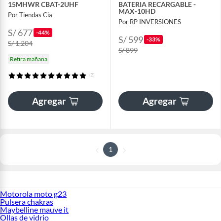
15MHWR CBAT-2UHF
BATERIA RECARGABLE -
MAX-10HD
Por Tiendas Cia
Por RP INVERSIONES
S/ 677
-44%
S/ 599
-33%
S/ 1,204
S/ 899
Retira mañana
(2)
Agregar
Agregar
1
Motorola moto g23
Pulsera chakras
Maybelline mauve it
Ollas de vidrio