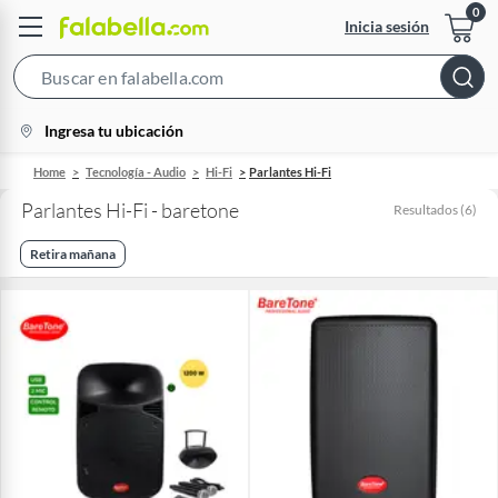
Inicia sesión
Search
Bar
location-
Ingresa tu ubicación
icon
Home
Tecnología - Audio
Hi-Fi
Parlantes Hi-Fi
Parlantes Hi-Fi - baretone
Resultados
(
6
)
Retira mañana