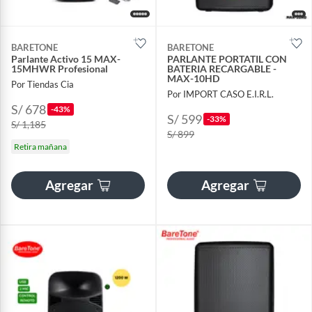
BARETONE
BARETONE
Parlante Activo 15 MAX-
PARLANTE PORTATIL CON
15MHWR Profesional
BATERIA RECARGABLE -
MAX-10HD
Por Tiendas Cia
Por IMPORT CASO E.I.R.L.
S/ 678
-43%
S/ 599
-33%
S/ 1,185
S/ 899
Retira mañana
Agregar
Agregar