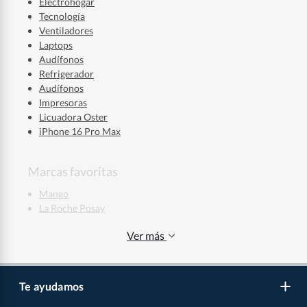
Electrohogar
Tecnología
Ventiladores
Laptops
Audífonos
Refrigerador
Audífonos
Impresoras
Licuadora Oster
iPhone 16 Pro Max
Marcas favoritas
Mango
La Roche Posay
Mixsoon
Ver más
Skala
Nike
Adidas
New Balance
Te ayudamos
Puma