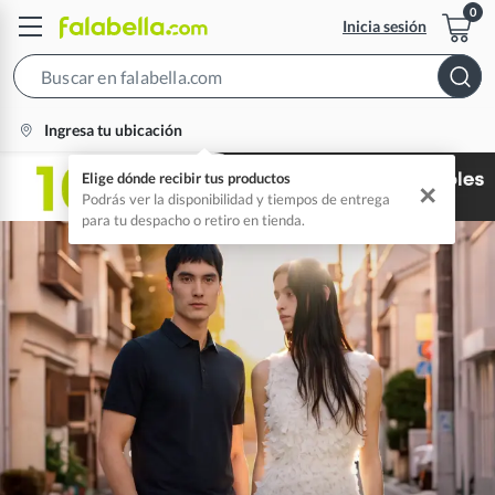
Inicia sesión
Search
Bar
location-
Ingresa tu ubicación
icon
Elige dónde recibir tus productos
✕
Podrás ver la disponibilidad y tiempos de entrega
para tu despacho o retiro en tienda.