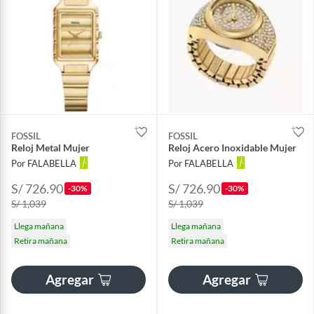
FOSSIL
FOSSIL
Reloj Metal Mujer
Reloj Acero Inoxidable Mujer
Por FALABELLA
Por FALABELLA
S/ 726.90
S/ 726.90
-30%
-30%
S/ 1,039
S/ 1,039
Llega mañana
Llega mañana
Retira mañana
Retira mañana
Agregar
Agregar