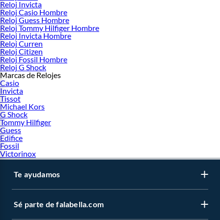
Reloj Invicta
Reloj Casio Hombre
Reloj Guess Hombre
Reloj Tommy Hilfiger Hombre
Reloj Invicta Hombre
Reloj Curren
Reloj Citizen
Reloj Fossil Hombre
Reloj G Shock
Marcas de Relojes
Casio
Invicta
Tissot
Michael Kors
G Shock
Tommy Hilfiger
Guess
Edifice
Fossil
Victorinox
Te ayudamos
Sé parte de falabella.com