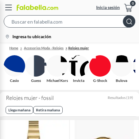
Inicia sesión
Search
Bar
location-
Ingresa tu ubicación
icon
Home
Accesorios Moda - Relojes
Relojes mujer
Casio
Guess
Michael Kors
Invicta
G-Shock
Bulova
H
Relojes mujer - fossil
Resultados
(
19
)
Llega mañana
Retira mañana