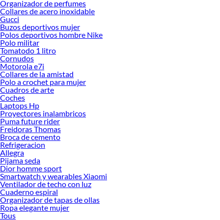
Organizador de perfumes
Collares de acero inoxidable
Gucci
Buzos deportivos mujer
Polos deportivos hombre Nike
Polo militar
Tomatodo 1 litro
Cornudos
Motorola e7i
Collares de la amistad
Polo a crochet para mujer
Cuadros de arte
Coches
Laptops Hp
Proyectores inalambricos
Puma future rider
Freidoras Thomas
Broca de cemento
Refrigeracion
Allegra
Pijama seda
Dior homme sport
Smartwatch y wearables Xiaomi
Ventilador de techo con luz
Cuaderno espiral
Organizador de tapas de ollas
Ropa elegante mujer
Tous