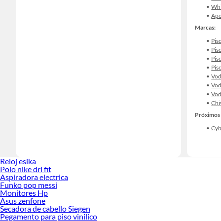
Whi
Ape
Marcas:
Pis
Pis
Pis
Pis
Vod
Vod
Vod
Chi
Próximos 
Cy
Reloj esika
Polo nike dri fit
Aspiradora electrica
Funko pop messi
Monitores Hp
Asus zenfone
Secadora de cabello Siegen
Pegamento para piso vinilico