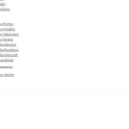
sky
ritivos
co Porton
co 4 Gallos
co Tabernero
co Vargas
ka Absolut
ka Russkaya
ka Smirnoff
vas Regal
eventos:
ber WOW