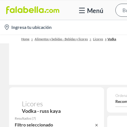
Menú
location-
Ingresa tu ubicación
icon
Home
Alimentos y bebidas - Bebidas y licores
Licores
Vodka
Ordena
Recom
Licores
Vodka - russ kaya
Resultados
(
7
)
Filtro seleccionado