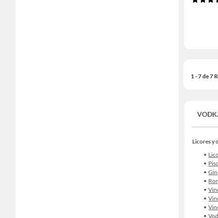
1 - 7 de 7
VODK
Licores y 
Lic
Pis
Gin
Ro
Vin
Vin
Vin
Vo