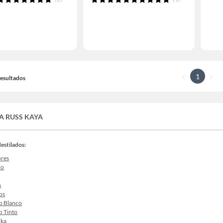
1
 Resultados
A RUSS KAYA
destilados:
ores
co
n
os
o Blanco
o Tinto
dka