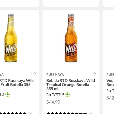
YA
RUSS KAYA
RUS
 RTD Russkaya Wild
Bebida RTD Russkaya Wild
Vod
 Fruit Botella 355
Tropical Orange Botella
Bote
355 mL
Por 
TUS
Por TOTTUS
S/ 
S/ 4.90
(2)
(1)