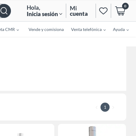
0
Hola
,
Mi
cuenta
Inicia sesión
eta CMR
Vende y comisiona
Venta telefónica
Ayuda
1