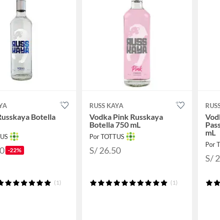
YA
RUSS KAYA
RUS
usskaya Botella
Vodka Pink Russkaya
Vod
Botella 750 mL
Pass
mL
TUS
Por TOTTUS
Por 
90
S/ 26.50
-22%
S/ 
(1)
(1)