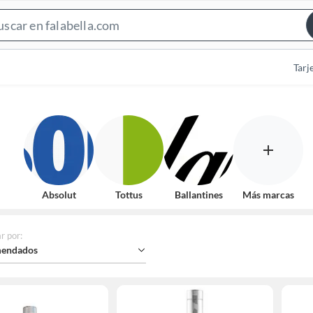
Search
Bar
Tarj
Absolut
Tottus
Ballantines
Más marcas
r por
:
endados