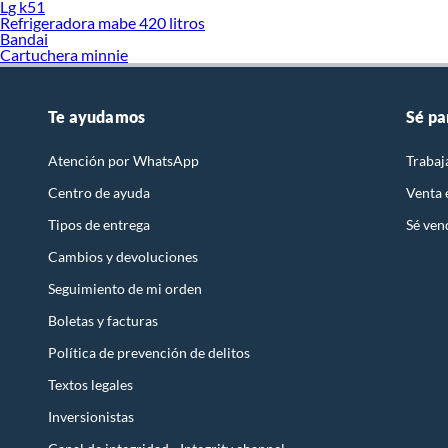
Lg k51
Refrigeradora mabe 420 litros
Bandai
Cartuchera minnie
Te ayudamos
Sé pa
Atención por WhatsApp
Trabaj
Centro de ayuda
Venta
Tipos de entrega
Sé ven
Cambios y devoluciones
Seguimiento de mi orden
Boletas y facturas
Política de prevención de delitos
Textos legales
Inversionistas