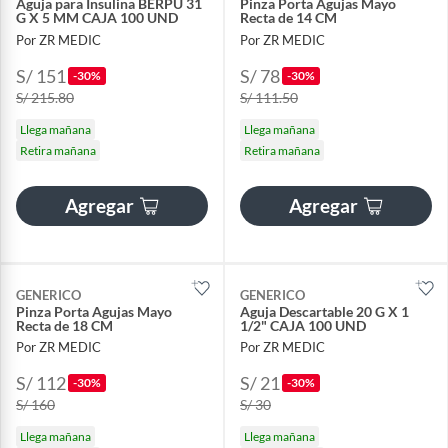
Aguja para Insulina BERPU 31
Pinza Porta Agujas Mayo
G X 5 MM CAJA 100 UND
Recta de 14 CM
Por ZR MEDIC
Por ZR MEDIC
S/ 151
S/ 78
-30%
-30%
S/ 215.80
S/ 111.50
Llega mañana
Llega mañana
Retira mañana
Retira mañana
Agregar
Agregar
GENERICO
GENERICO
Pinza Porta Agujas Mayo
Aguja Descartable 20 G X 1
Recta de 18 CM
1/2" CAJA 100 UND
Por ZR MEDIC
Por ZR MEDIC
S/ 112
S/ 21
-30%
-30%
S/ 160
S/ 30
Llega mañana
Llega mañana