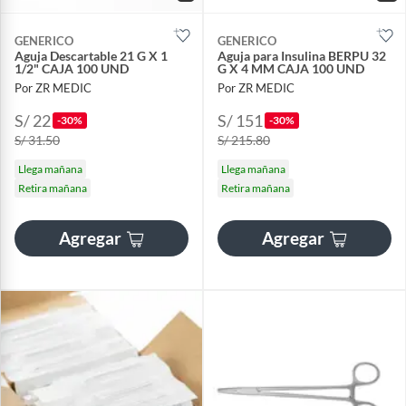
GENERICO
GENERICO
Aguja Descartable 21 G X 1
Aguja para Insulina BERPU 32
1/2" CAJA 100 UND
G X 4 MM CAJA 100 UND
Por ZR MEDIC
Por ZR MEDIC
S/ 22
S/ 151
-30%
-30%
S/ 31.50
S/ 215.80
Llega mañana
Llega mañana
Retira mañana
Retira mañana
Agregar
Agregar