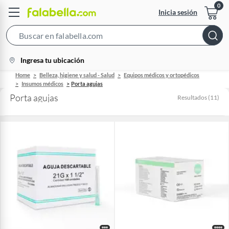
Inicia sesión
Search
Bar
location-
Ingresa tu ubicación
icon
Home
Belleza, higiene y salud - Salud
Equipos médicos y ortopédicos
Insumos médicos
Porta agujas
Porta agujas
Resultados
(
11
)