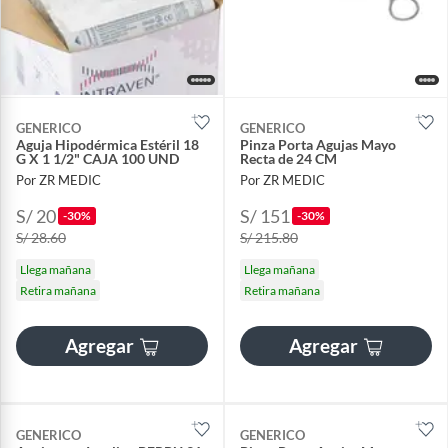
GENERICO
GENERICO
Aguja Hipodérmica Estéril 18
Pinza Porta Agujas Mayo
G X 1 1/2" CAJA 100 UND
Recta de 24 CM
Por ZR MEDIC
Por ZR MEDIC
S/ 20
S/ 151
-30%
-30%
S/ 28.60
S/ 215.80
Llega mañana
Llega mañana
Retira mañana
Retira mañana
Agregar
Agregar
GENERICO
GENERICO