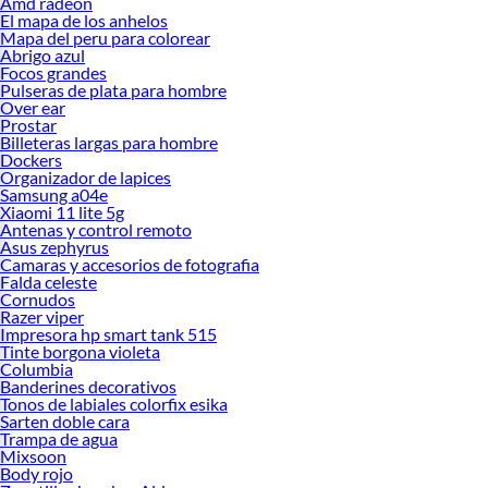
Amd radeon
El mapa de los anhelos
Mapa del peru para colorear
Abrigo azul
Focos grandes
Pulseras de plata para hombre
Over ear
Prostar
Billeteras largas para hombre
Dockers
Organizador de lapices
Samsung a04e
Xiaomi 11 lite 5g
Antenas y control remoto
Asus zephyrus
Camaras y accesorios de fotografia
Falda celeste
Cornudos
Razer viper
Impresora hp smart tank 515
Tinte borgona violeta
Columbia
Banderines decorativos
Tonos de labiales colorfix esika
Sarten doble cara
Trampa de agua
Mixsoon
Body rojo