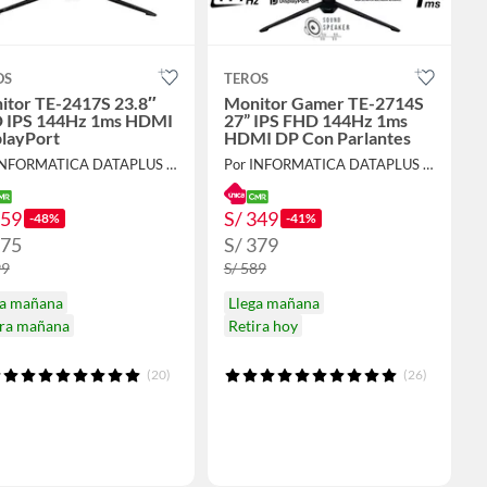
OS
TEROS
itor TE-2417S 23.8″
Monitor Gamer TE-2714S
 IPS 144Hz 1ms HDMI
27” IPS FHD 144Hz 1ms
playPort
HDMI DP Con Parlantes
Por INFORMATICA DATAPLUS SAC
Por INFORMATICA DATAPLUS SAC
259
S/ 349
-48%
-41%
275
S/ 379
99
S/ 589
ga mañana
Llega mañana
ira mañana
Retira hoy
(20)
(26)