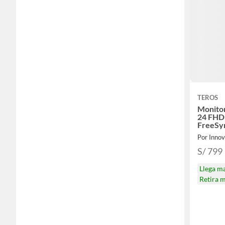
TEROS
Monito
24 FHD
FreeSy
Por Inno
S/ 799
Llega m
Retira 