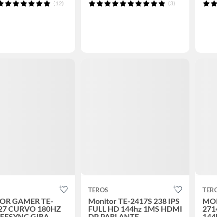
(12)
(3)
TEROS
TER
OR GAMER TE-
Monitor TE-2417S 238 IPS
MON
27 CURVO 180HZ
FULL HD 144hz 1MS HDMI
271
REESYNC GIRA
DP PARLANTE
144