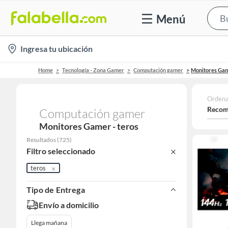
Menú
location-
Ingresa tu ubicación
icon
Home
Tecnología - Zona Gamer
Computación gamer
Monitores Ga
Ordena
Recom
Computación gamer
Monitores Gamer - teros
Resultados
(
725
)
Filtro seleccionado
teros
Tipo de Entrega
Envío a domicilio
Llega mañana