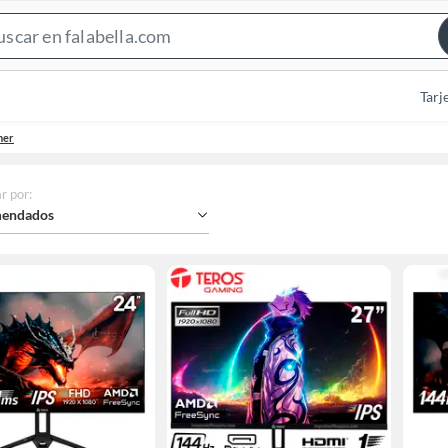
Search
Bar
Tarj
mer
r por
:
endados