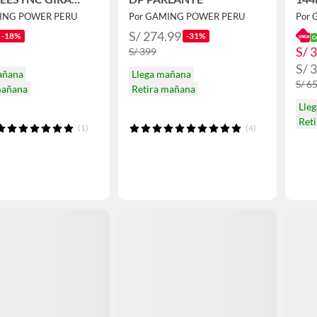
E
PAR
MING POWER PERU
Por GAMING POWER PERU
Por
S/ 274.99
-18%
-31%
S/ 
S/ 399
S/ 
añana
Llega mañana
S/ 6
mañana
Retira mañana
Lle
Ret
(1)
(4)