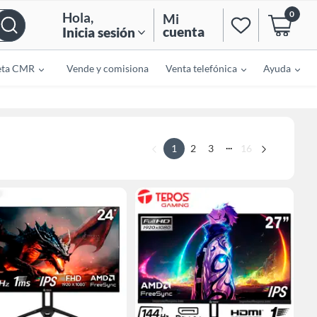
0
Hola
,
Mi
cuenta
Inicia sesión
eta CMR
Vende y comisiona
Venta telefónica
Ayuda
...
1
2
3
16