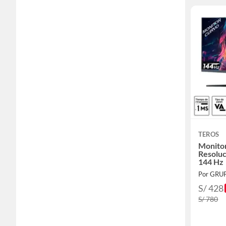
TEROS
Monito
Resolu
144 Hz
Por GRU
S/ 428
S/ 780