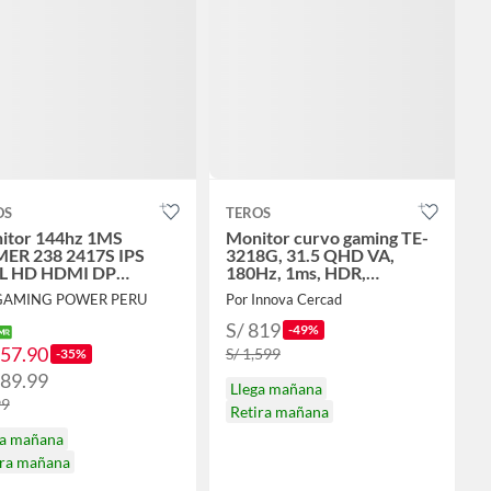
OS
TEROS
itor 144hz 1MS
Monitor curvo gaming TE-
ER 238 2417S IPS
3218G, 31.5 QHD VA,
L HD HDMI DP
180Hz, 1ms, HDR,
LANTE DSCTO
FreeSync.
 GAMING POWER PERU
Por Innova Cercad
S/ 819
-49%
257.90
S/ 1,599
-35%
289.99
Llega mañana
99
Retira mañana
ga mañana
ira mañana