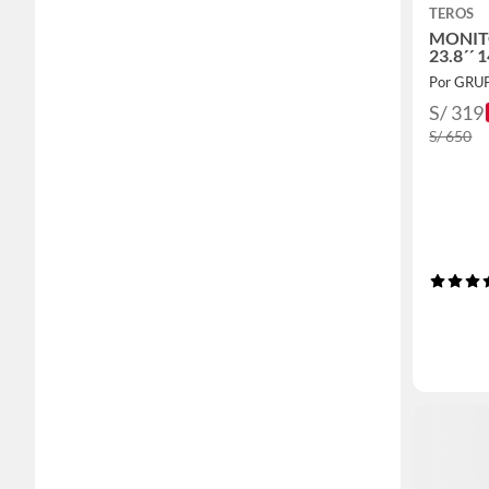
TEROS
MONIT
23.8´´ 
Por GRU
S/ 319
S/ 650