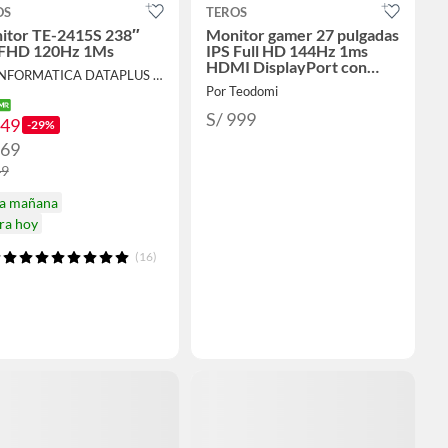
OS
TEROS
itor TE-2415S 238″
Monitor gamer 27 pulgadas
 FHD 120Hz 1Ms
IPS Full HD 144Hz 1ms
HDMI DisplayPort con
Por INFORMATICA DATAPLUS SAC
parlantes TE-2714S
Por Teodomi
S/ 999
249
-29%
269
49
ga mañana
ra hoy
(16)