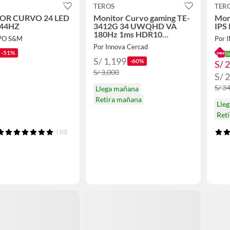
TEROS
TER
OR CURVO 24 LED
Monitor Curvo gaming TE-
Mon
144HZ
3412G 34 UWQHD VA
IPS
180Hz 1ms HDR10
PO S&M
FreeSync Premium
Por Innova Cercad
-51%
S/ 1,199
-60%
S/ 
S/ 3,000
S/ 
S/ 3
Llega mañana
Retira mañana
Lle
Reti
(10)