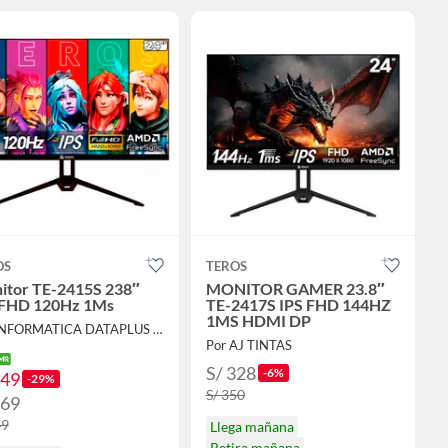
OS
TEROS
itor TE-2415S 238″
MONITOR GAMER 23.8″
 FHD 120Hz 1Ms
TE-2417S IPS FHD 144HZ
1MS HDMI DP
Por INFORMATICA DATAPLUS SAC
Por AJ TINTAS
S/ 328
-6%
249
-29%
S/ 350
269
49
Llega mañana
Retira mañana