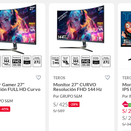
TEROS
TER
r Gamer 27"
Monitor 27" CURVO
Mon
ción FULL HD Curvo
Resolución FHD 144 Hz
IPS
Por GRUPO S&M
PO S&M
S/ 425
-28%
-45%
S/ 
S/ 589
S/ 
S/ 3