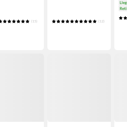
Lle
Reti
(15)
(12)