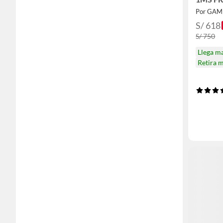
PIVOT
Por GA
S/ 618
S/ 750
Llega m
Retira 