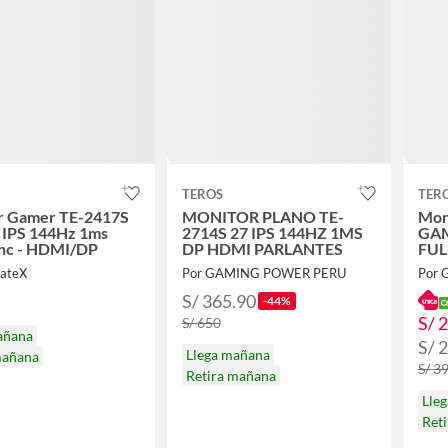
TEROS
TER
r Gamer TE-2417S
MONITOR PLANO TE-
Mon
 IPS 144Hz 1ms
2714S 27 IPS 144HZ 1MS
GAM
nc - HDMI/DP
DP HDMI PARLANTES
FUL
PAR
vateX
Por GAMING POWER PERU
Por
S/ 365.90
-44%
S/ 
S/ 650
añana
S/ 
Llega mañana
mañana
S/ 3
Retira mañana
Lle
Ret