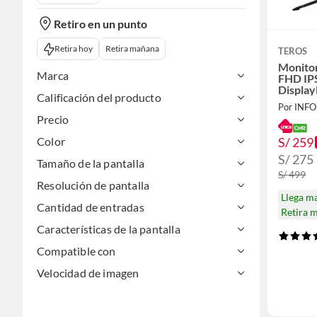
Retiro en un punto
Retira hoy
Retira mañana
TEROS
Monito
Marca
FHD IP
Display
Calificación del producto
Precio
S/ 259
Color
S/ 275
Tamaño de la pantalla
S/ 499
Resolución de pantalla
Llega m
Cantidad de entradas
Retira 
Características de la pantalla
Compatible con
Velocidad de imagen