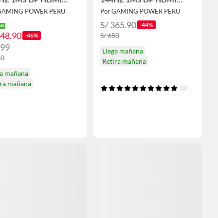
LANTES DSCTO
PARLANTES
 GAMING POWER PERU
Por GAMING POWER PERU
S/ 365.90
-44%
348.90
S/ 650
-46%
399
Llega mañana
50
Retira mañana
ga mañana
ira mañana
(2)