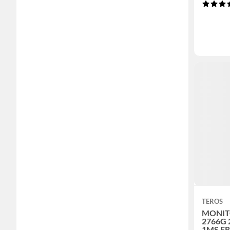
TEROS
MONIT
2766G 
1MS F