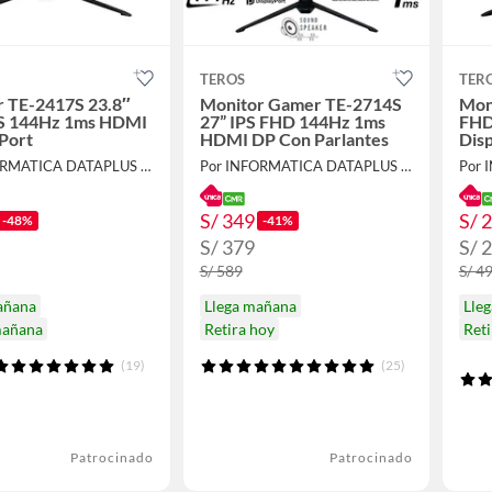
TEROS
TER
r TE-2417S 23.8″
Monitor Gamer TE-2714S
Mon
S 144Hz 1ms HDMI
27” IPS FHD 144Hz 1ms
FHD
Port
HDMI DP Con Parlantes
Dis
Por INFORMATICA DATAPLUS SAC
Por INFORMATICA DATAPLUS SAC
S/ 349
S/ 
-48%
-41%
S/ 379
S/ 
S/ 589
S/ 4
añana
Llega mañana
Lle
mañana
Retira hoy
Ret
(19)
(25)
Patrocinado
Patrocinado