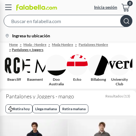
Inicia sesión
Search
Bar
location-
Ingresa tu ubicación
icon
Home
Moda - Hombre
Moda Hombre
Pantalones Hombre
Pantalones y Joggers
Bearcliff
Basement
Doo
Ecko
Billabong
University
M
Australia
Club
Pantalones y Joggers - mango
Resultados
(
13
)
Retira hoy
Llega mañana
Retira mañana