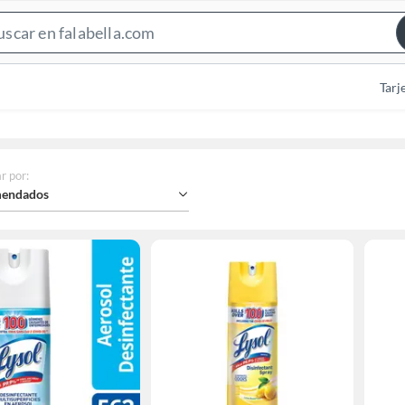
Search
Bar
Tarj
r por
:
endados