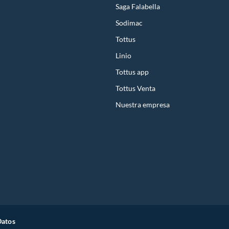
Saga Falabella
Sodimac
Tottus
Linio
Tottus app
Tottus Venta
Nuestra empresa
Datos