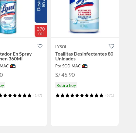
LYSOL
tador En Spray
Toallitas Desinfectantes 80
inen 360Ml
Unidades
IMAC
Por SODIMAC
40
S/ 45.90
hoy
Retira hoy
(147)
(671)