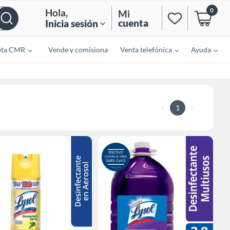
0
Hola
,
Mi
cuenta
Inicia sesión
eta CMR
Vende y comisiona
Venta telefónica
Ayuda
1