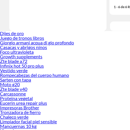
1 - 6 de 6
Dijes de oro
Juego de tronos libros
Giorgio armani acqua di gio profondo
Casacas y abrigos ninos
Foco ultravioleta
Growth supplements
Zte blade a72
Infinix hot 50 pro plus
Vestido verde
Rompecabezas del cuerpo humano
Sarten con tapa
Moto g20
Zte blade v40
Carcassonne
Proteina vegetal
Eucerin urea repair plus
Impresoras Brother
Tronzadora de fierro
Chaleco verde
Limpiador facial piel sensible
Mancuernas 10 kg