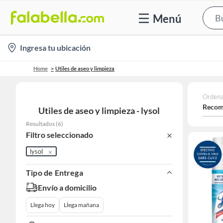
Menú
location-
Ingresa tu ubicación
icon
Home
Utiles de aseo y limpieza
Ordena
Recom
Utiles de aseo y limpieza - lysol
Resultados
(
6
)
Filtro seleccionado
lysol
Tipo de Entrega
Envío a domicilio
Llega hoy
Llega mañana