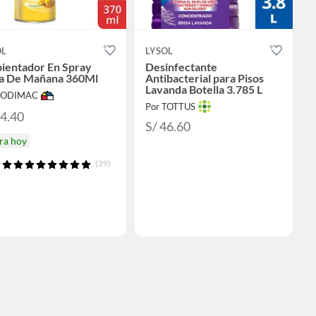
OL
LYSOL
ientador En Spray
Desinfectante
sa De Mañana 360Ml
Antibacterial para Pisos
Lavanda Botella 3.785 L
 SODIMAC
Por TOTTUS
24.40
S/ 46.60
ra hoy
(39)