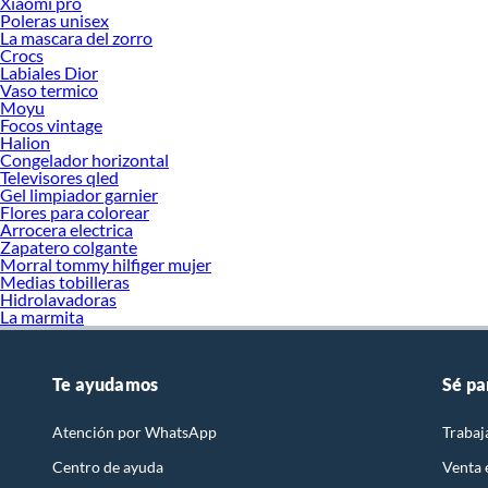
Xiaomi pro
Poleras unisex
La mascara del zorro
Crocs
Labiales Dior
Vaso termico
Moyu
Focos vintage
Halion
Congelador horizontal
Televisores qled
Gel limpiador garnier
Flores para colorear
Arrocera electrica
Zapatero colgante
Morral tommy hilfiger mujer
Medias tobilleras
Hidrolavadoras
La marmita
Te ayudamos
Sé pa
Atención por WhatsApp
Trabaj
Centro de ayuda
Venta