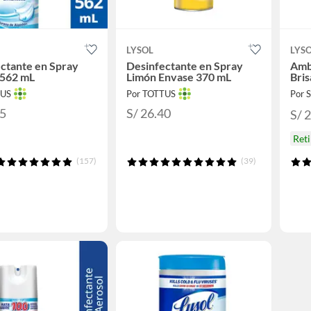
LYSOL
LYS
ctante en Spray
Desinfectante en Spray
Amb
 562 mL
Limón Envase 370 mL
Bri
TUS
Por TOTTUS
Por
95
S/ 26.40
S/ 
Reti
(157)
(39)