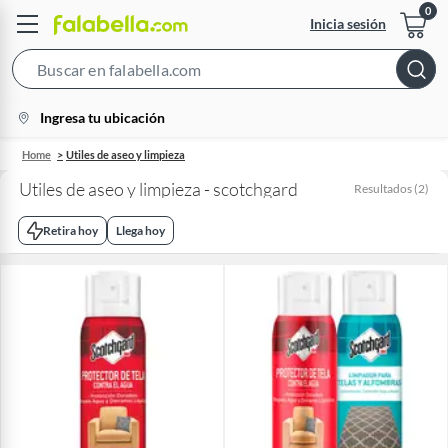
Inicia sesión
Search
Bar
location-
Ingresa tu ubicación
icon
Home
Utiles de aseo y limpieza
Utiles de aseo y limpieza - scotchgard
Resultados
(
2
)
Retira hoy
Llega hoy