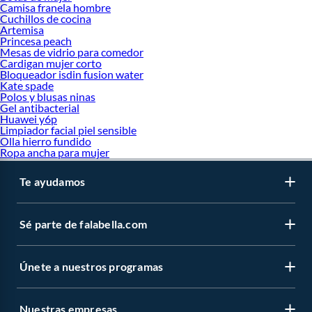
Camisa franela hombre
Cuchillos de cocina
Artemisa
Princesa peach
Mesas de vidrio para comedor
Cardigan mujer corto
Bloqueador isdin fusion water
Kate spade
Polos y blusas ninas
Gel antibacterial
Huawei y6p
Limpiador facial piel sensible
Olla hierro fundido
Ropa ancha para mujer
Te ayudamos
Sé parte de falabella.com
Únete a nuestros programas
Nuestras empresas