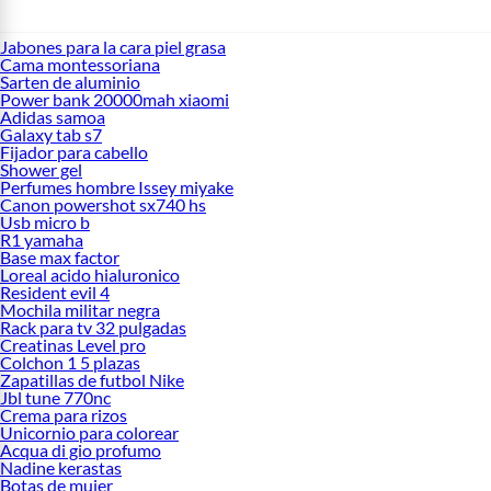
Jabones para la cara piel grasa
Cama montessoriana
Sarten de aluminio
Power bank 20000mah xiaomi
Adidas samoa
Galaxy tab s7
Fijador para cabello
Shower gel
Perfumes hombre Issey miyake
Canon powershot sx740 hs
Usb micro b
R1 yamaha
Base max factor
Loreal acido hialuronico
Resident evil 4
Mochila militar negra
Rack para tv 32 pulgadas
Creatinas Level pro
Colchon 1 5 plazas
Zapatillas de futbol Nike
Jbl tune 770nc
Crema para rizos
Unicornio para colorear
Acqua di gio profumo
Nadine kerastas
Botas de mujer