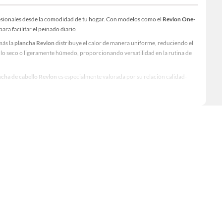
fesionales desde la comodidad de tu hogar. Con modelos como el
Revlon One-
ra facilitar el peinado diario
más la
plancha Revlon
distribuye el calor de manera uniforme, reduciendo el
ello seco o ligeramente húmedo, proporcionando versatilidad en la rutina de
ncha de cabello Revlon
es especialmente valorada por su relación calidad-