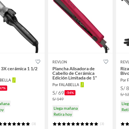
REVLON
REV
 3X cerámica 1 1/2
Plancha Alisadora de
Riza
Cabello de Cerámica
Bivo
Edición Limitada de 1"
ABELLA
Por 
Por FALABELLA
S/ 
47%
S/ 69
-54%
S/ 1
S/ 149
añana
Lle
Llega mañana
hoy
Reti
Retira hoy
(3)
(3)