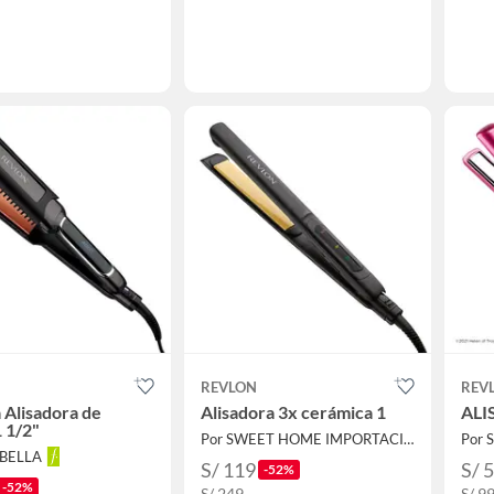
REVLON
REV
 Alisadora de
Alisadora 3x cerámica 1
ALI
 1/2"
Por SWEET HOME IMPORTACIONES
ABELLA
S/ 119
S/ 
-52%
-52%
S/ 249
S/ 9