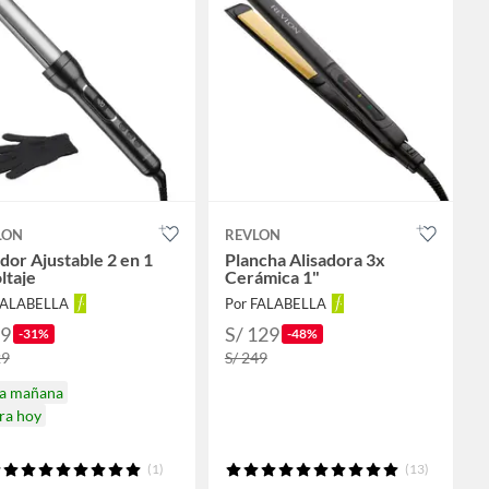
LON
REVLON
dor Ajustable 2 en 1
Plancha Alisadora 3x
ltaje
Cerámica 1"
FALABELLA
Por FALABELLA
89
S/ 129
-31%
-48%
29
S/ 249
ga mañana
ra hoy
(1)
(13)