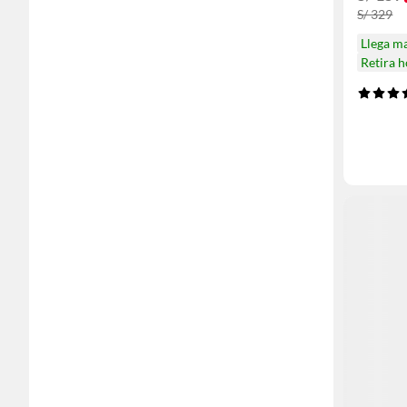
S/ 329
Llega m
Retira 