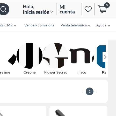
0
Hola
,
Mi
cuenta
Inicia sesión
eta CMR
Vende y comisiona
Venta telefónica
Ayuda
reame
Cyzone
Flower Secret
Imaco
Kemei
1