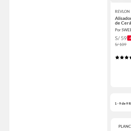
REVLON
Alisado
de Cerá
S/ 59
-
S/ 109
1 - 9 de 9
PLANC