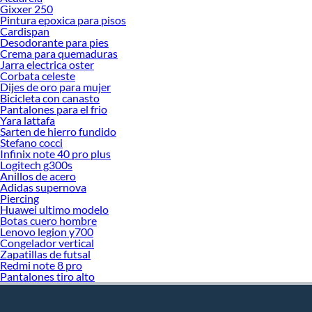
Gixxer 250
Pei
Pintura epoxica para pisos
Pro
Cardispan
Tin
Desodorante para pies
Pri
Crema para quemaduras
Rev
Jarra electrica oster
Rev
Corbata celeste
Dijes de oro para mujer
Rev
Bicicleta con canasto
Rev
Pantalones para el frio
Rev
Yara lattafa
Rev
Sarten de hierro fundido
Rev
Stefano cocci
Rev
Infinix note 40 pro plus
Rev
Logitech g300s
Sec
Anillos de acero
Adidas supernova
Piercing
Huawei ultimo modelo
Botas cuero hombre
Lenovo legion y700
Congelador vertical
Zapatillas de futsal
Redmi note 8 pro
Pantalones tiro alto