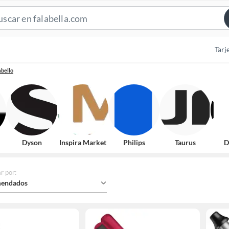
Search
Bar
Tarj
abello
Dyson
Inspira Market
Philips
Taurus
D
r por
:
endados