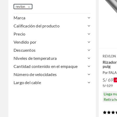
revlon
Marca
Calificación del producto
Precio
Vendido por
Descuentos
REVLON
Niveles de temperatura
Rizador
pulg
Cantidad contenido en el empaque
Por FAL
Número de velocidades
S/ 69
-
Largo del cable
S/ 129
Llega m
Retira 