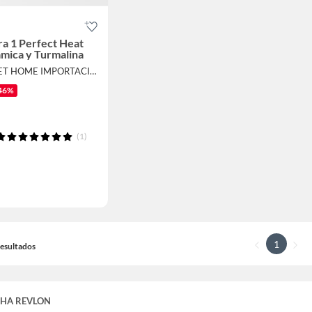
ra 1 Perfect Heat
mica y Turmalina
Por SWEET HOME IMPORTACIONES
46%
(1)
1
 Resultados
HA REVLON