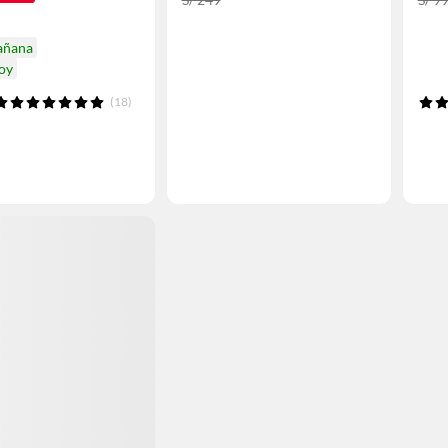
añana
hoy
(18)