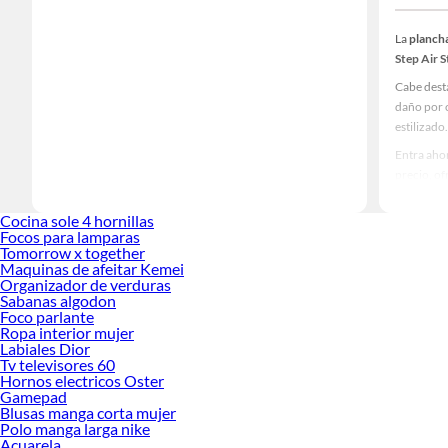
La
plancha
Step Air
Cabe dest
daño por c
estilizado
Entra ahor
precio, of
Producto
Cocina sole 4 hornillas
Cep
Focos para lamparas
Cep
Tomorrow x together
Sec
Maquinas de afeitar Kemei
Organizador de verduras
Equ
Sabanas algodon
Tin
Foco parlante
Pla
Ropa interior mujer
Rev
Labiales Dior
Pro
Tv televisores 60
Rev
Hornos electricos Oster
Bas
Gamepad
Cep
Blusas manga corta mujer
Polo manga larga nike
Rev
Acuarela
Aqu