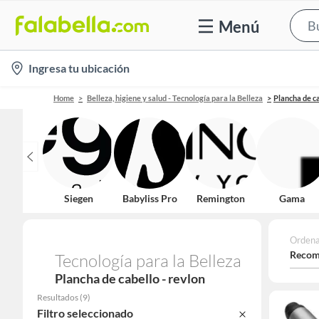
Menú
location-
Ingresa tu ubicación
icon
Home
Belleza, higiene y salud - Tecnología para la Belleza
Plancha de c
Siegen
Babyliss Pro
Remington
Gama
Ordena
Recom
Tecnología para la Belleza
Plancha de cabello - revlon
Resultados
(
9
)
Filtro seleccionado