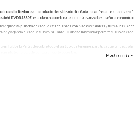
 de cabello Revlon
es un producto de estilizado diseñada para ofrecer resultados pro
 Straight RVDR5330E
, esta plancha combina tecnología avanzada y diseño ergonómico pa
acar que esta
plancha de cabello
está equipada con placas cerámicas y turmalinas. Ade
alor y dejando el cabello suave y brillante. Su diseño innovador permite su uso en cab
.
a en Falabella Perú y descubre todo el surtido que tenemos para ti, ya que la nueva
pla
reciendo tecnología de punta a un costo accesible.
Mostrar más
s Destacados:
illo revlon
illo secador revlon
adora revlon
ave revlon
te revlon
ncha revlon
lon one step
you revlon
lon colorstay
e revlon
illo alisador revlon
lon nutri color
amarine revlon