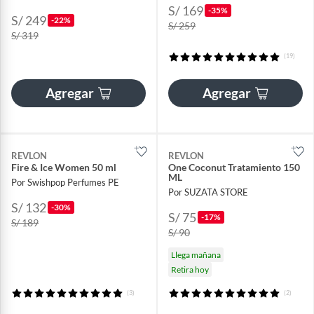
S/ 169
-35%
S/ 249
-22%
S/ 259
S/ 319
(19)
Agregar
Agregar
REVLON
REVLON
Fire & Ice Women 50 ml
One Coconut Tratamiento 150
ML
Por Swishpop Perfumes PE
Por SUZATA STORE
S/ 132
-30%
S/ 75
-17%
S/ 189
S/ 90
Llega mañana
Retira hoy
(3)
(2)