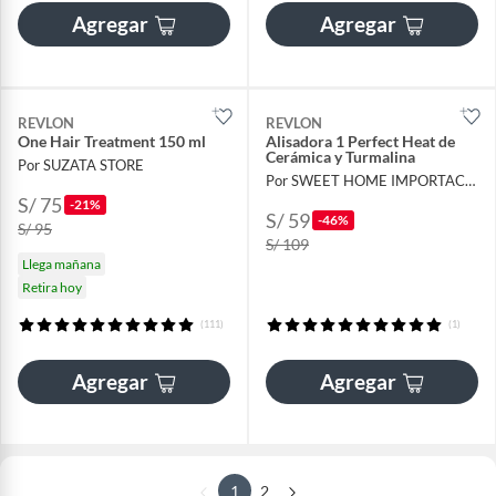
Agregar
Agregar
REVLON
REVLON
One Hair Treatment 150 ml
Alisadora 1 Perfect Heat de
Cerámica y Turmalina
Por SUZATA STORE
Por SWEET HOME IMPORTACIONES
S/ 75
-21%
S/ 59
-46%
S/ 95
S/ 109
Llega mañana
Retira hoy
(111)
(1)
Agregar
Agregar
1
2