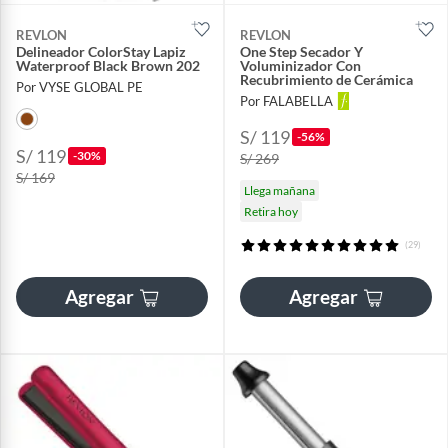
REVLON
REVLON
Delineador ColorStay Lapiz
One Step Secador Y
Waterproof Black Brown 202
Voluminizador Con
Recubrimiento de Cerámica
Por VYSE GLOBAL PE
Por FALABELLA
S/ 119
-56%
S/ 119
-30%
S/ 269
S/ 169
Llega mañana
Retira hoy
(29)
Agregar
Agregar