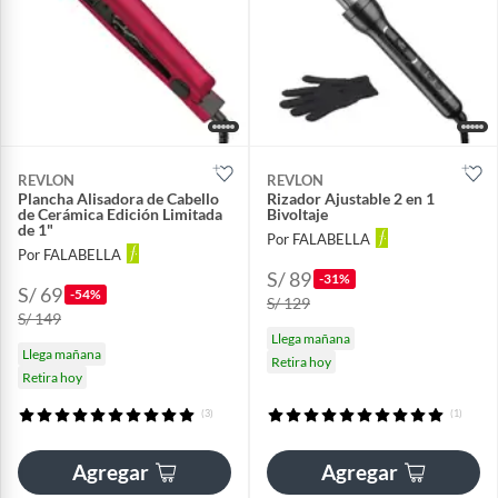
REVLON
REVLON
Plancha Alisadora de Cabello
Rizador Ajustable 2 en 1
de Cerámica Edición Limitada
Bivoltaje
de 1"
Por FALABELLA
Por FALABELLA
S/ 89
-31%
S/ 69
-54%
S/ 129
S/ 149
Llega mañana
Llega mañana
Retira hoy
Retira hoy
(3)
(1)
Agregar
Agregar