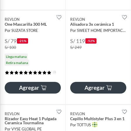
REVLON
REVLON
One Mascarilla 300 ML
Alisadora 3x cerámica 1
Por SUZATA STORE
Por SWEET HOME IMPORTACIONES
S/ 79
S/ 119
-21%
-52%
S/ 100
S/ 249
Llega mañana
Retira mañana
(3)
Agregar
Agregar
REVLON
REVLON
Rizador Easy Heat 1 Pulgada
Cepillo Multistyler Plus 3 en 1
Ceramica Tourmalina
Por TOTTUS
Por VYSE GLOBAL PE