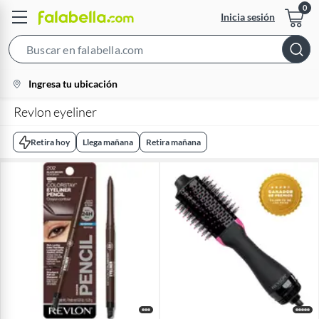
Inicia sesión
Search
Bar
location-
Ingresa tu ubicación
icon
Revlon eyeliner
Retira hoy
Llega mañana
Retira mañana