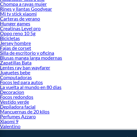
Chompa a rayas mujer
Revlon 51
Rines y llantas Goodyear
Revlon colorsilk
Mi tv stick xiaomi
Revlon colorstay 370
Carteras de verano
Revlon eyeliner
Hunger games
Revlon kiss
Creatinas Level pro
Revlon matte balm 260
Oppo reno 10 5g
Revlon paddle dryer
Bicicletas
Revlon super lustrous lipstick
Jersey hombre
Fajas de corset
Secadora revlon 1875 ionic
Silla de escritorio y oficina
Blusas manga larga modernas
Zapatillas Bata
Lentes ray ban wayfarer
Juguetes bebe
Computadoras
Focos led para autos
La vuelta al mundo en 80 dias
Decoracion
Focos redondos
Vestido verde
Depiladora facial
Mancuernas de 20 kilos
Perfumes Azzaro
Xiaomi 9
Valentino