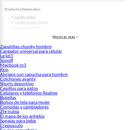
Productos Destacados:
Cepillo revlon
Cepillo secador revlon
Secadora revlon
Equave revlon
Mostrar más
Tinte revlon
Plancha revlon
Zapatillas chunky hombre
Revlon one step
Cargador universal para celular
Proyou revlon
Lg k61
Revlon colorstay
Sonoff
Base revlon
Macbook m3
Ktm
Cepillo alisador revlon
Abrigos con capucha para hombre
Revlon nutri color
Colchones avanty
Aquamarine revlon
Shorts deportivo
Peine revlon
Cepillos para gatos
Protector termico revlon
Celulares y telefonos Realme
Tinte revlon sin amoniaco
Botellas
Primer revlon
Bolsos de tela para mujer
Revlon 1875
Comodas y cambiadores
Zte nubia
Revlon 51
El mapa de los anhelos
Revlon colorsilk
Sonajas para bebe
Revlon colorstay 370
Crepusculo
Revlon eyeliner
Equipo sony shake