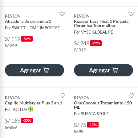
REVLON
REVLON
Alisadora 3x cerámica 1
Rizador Easy Heat 1 Pulgada
Ceramica Tourmalina
Por SWEET HOME IMPORTACIONES
Por VYSE GLOBAL PE
S/ 119
-52%
S/ 249
-22%
S/ 249
S/ 319
Agregar
Agregar
REVLON
REVLON
Cepillo Multistyler Plus 3 en 1
One Coconut Tratamiento 150
ML
Por TOTTUS
Por SUZATA STORE
S/ 169
-35%
S/ 75
-17%
S/ 259
S/ 90