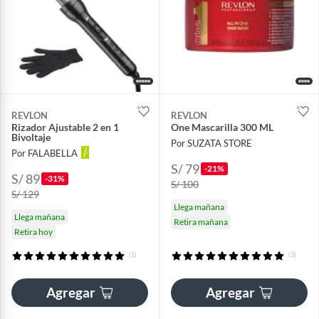
REVLON
REVLON
Rizador Ajustable 2 en 1
One Mascarilla 300 ML
Bivoltaje
Por SUZATA STORE
Por FALABELLA
S/ 79
-21%
S/ 89
-31%
S/ 100
S/ 129
Llega mañana
Llega mañana
Retira mañana
Retira hoy
(1)
(3)
Agregar
Agregar