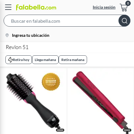
Inicia sesión
Search
Bar
location-
Ingresa tu ubicación
icon
Revlon 51
Retira hoy
Llega mañana
Retira mañana