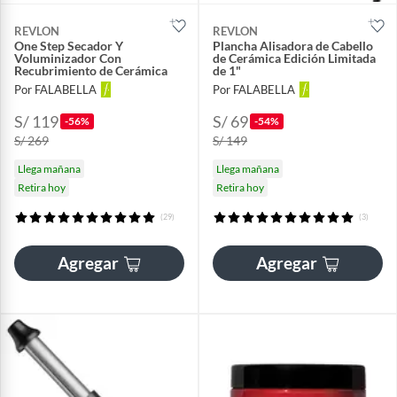
REVLON
REVLON
One Step Secador Y
Plancha Alisadora de Cabello
Voluminizador Con
de Cerámica Edición Limitada
Recubrimiento de Cerámica
de 1"
Por FALABELLA
Por FALABELLA
S/ 119
S/ 69
-56%
-54%
S/ 269
S/ 149
Llega mañana
Llega mañana
Retira hoy
Retira hoy
(29)
(3)
Agregar
Agregar