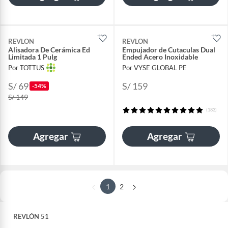
REVLON
REVLON
Alisadora De Cerámica Ed
Empujador de Cutaculas Dual
Limitada 1 Pulg
Ended Acero Inoxidable
Por TOTTUS
Por VYSE GLOBAL PE
S/ 69
S/ 159
-54%
S/ 149
(183)
Agregar
Agregar
1
2
REVLÓN 51