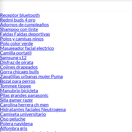
Receptor bluetooth
Redmi buds 4 pro
Adornos de cumpleaños
Shampoo con tinte
Faldas Faldas deportivas
Polos y camisas ninos
Polo color verde
Masajeador facial electrico
Camilla portatil
Samsung s12
Disfraz de pirata
Cojines drapeados
Gorra chicago bulls
Zapatillas urbanas mujer Puma
Bozal para perros
Tommee tippee
Manubrio bicicleta
Pilas grandes panasonic
Silla gamer razer
Carolina herrera ch men
Hidratantes faciales Neutrogena
Camiseta universitario
Oso peluche
Polera navidena
Alfombra gris