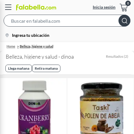
Inicia sesión
Search
Bar
location-
Ingresa tu ubicación
icon
Home
Belleza, higiene y salud
Belleza, higiene y salud - dinoa
Resultados
(
2
)
Llega mañana
Retira mañana