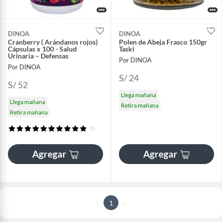
DINOA
DINOA
Cranberry ( Arándanos rojos)
Polen de Abeja Frasco 150gr
Cápsulas x 100 - Salud
Taski
Urinaria – Defensas
Por DINOA
Por DINOA
S/ 24
S/ 52
Llega mañana
Llega mañana
Retira mañana
Retira mañana
(1)
Agregar
Agregar
1