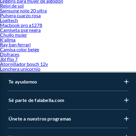
Leggins para mujer de algodon
Reloj de sol
Samsung note 20 ultra
Pulsera cuarzo rosa
Logitech
Macbook pro a1278
Camiseta psg negra
Chullo mujer
K'allma
Ray ban ferrari
Camisa color beige
Disfraces
Jbl flip 7
Atornillador bosch 12v
Lonchera unicornio
Te ayudamos
Sé parte de falabella.com
Únete a nuestros programas