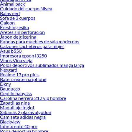
Animal pack
Cuidado del cuerpo Nivea
Balas nerf
Sofa de 3 cuerpos
Galeon
Freshing esika
Aretes sin perforacion
Jabon de glicerina
Fundas para muebles de sala modernos
Calzones cacheteros para mujer
Asus b550
Impresora epson l3250
Vinos Vina vieja
Polos deportivos sublimados manga larga
Nexgard
Realme 13 pro plus
Bateria externa iphone
Dkny
Bauducco
Cepillo babyliss
Carolina herrera 212 vip hombre
Zapatillas nina
Maquillaje Inglot
Sabanas 2 plazas algodon
Camiseta adidas negra
Blackview
Infinix note 40 pro
Ropa deportiva hombre