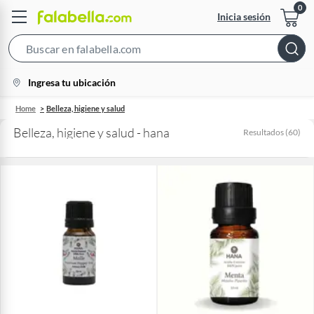
Inicia sesión
Search
Bar
location-
Ingresa tu ubicación
icon
Home
Belleza, higiene y salud
Belleza, higiene y salud - hana
Resultados
(
60
)