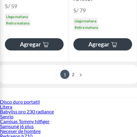
S/ 59
S/ 79
Llega mañana
Llega mañana
Retira mañana
Retira mañana
Agregar
Agregar
1
2
Disco duro portatil
Litera
Babyliss pro 230 radiance
Sanrio
Camisas Tommy hilfiger
Samsung j6 plus
Neceser de hombre
Redragon h710