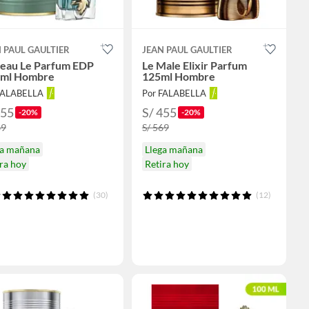
 PAUL GAULTIER
JEAN PAUL GAULTIER
Beau Le Parfum EDP
Le Male Elixir Parfum
 ml Hombre
125ml Hombre
FALABELLA
Por FALABELLA
455
S/ 455
-20%
-20%
69
S/ 569
ga mañana
Llega mañana
ra hoy
Retira hoy
(30)
(12)