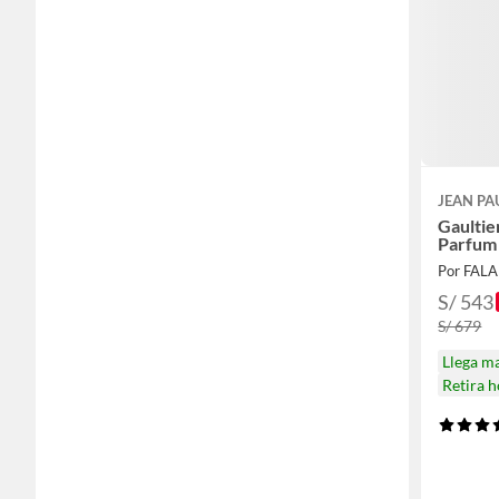
JEAN PA
Gaultier
Parfum
Por FAL
S/ 543
S/ 679
Llega m
Retira 