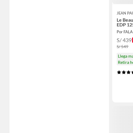
JEAN PA
Le Beau
EDP 12
Por FAL
S/ 439
S/ 549
Llega m
Retira 