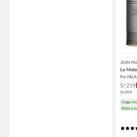
JEAN PA
Le Mal
Por FAL
S/ 219
S/ 359
Llega m
Retira 