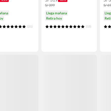
S/ 399
S/ 6
añana
Llega mañana
Lle
hoy
Retira hoy
Reti
(21)
(15)