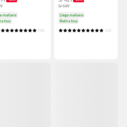
99
S/ 539
ga mañana
Llega mañana
ra hoy
Retira hoy
(22)
(12)