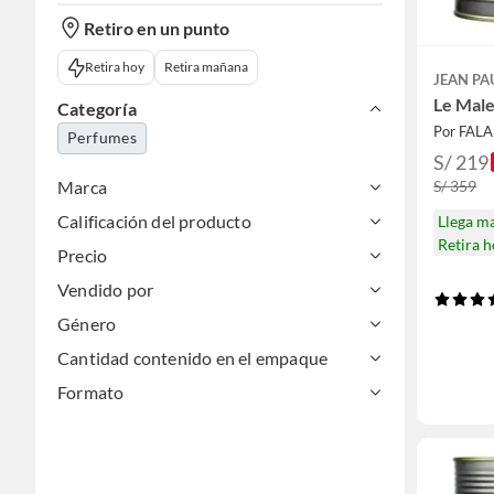
Retiro en un punto
Retira hoy
Retira mañana
JEAN PA
Le Mal
Categoría
Por FAL
Perfumes
S/ 219
S/ 359
Marca
Calificación del producto
Llega m
Retira 
Precio
Vendido por
Género
Cantidad contenido en el empaque
Formato