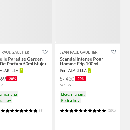
 PAUL GAULTIER
JEAN PAUL GAULTIER
elle Paradise Garden
Scandal Intense Pour
 De Parfum 50ml Mujer
Homme Edp 100ml
FALABELLA
Por FALABELLA
369
S/ 430
-20%
-20%
59
S/ 539
ga mañana
Llega mañana
ra hoy
Retira hoy
(3)
(291)