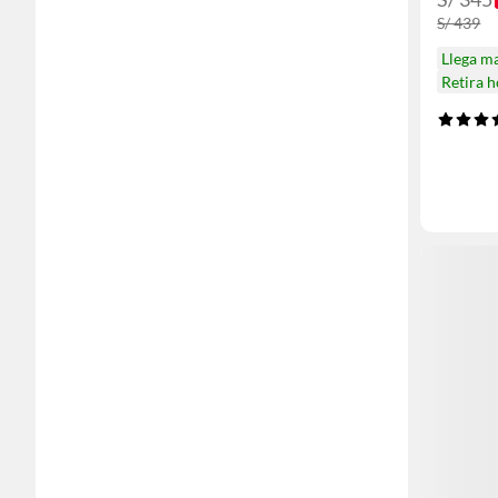
S/ 439
Llega m
Retira 