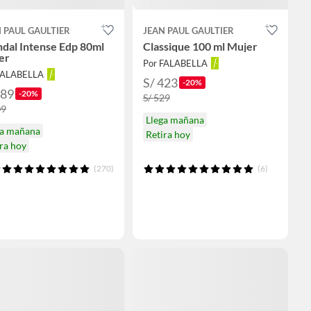
 PAUL GAULTIER
JEAN PAUL GAULTIER
dal Intense Edp 80ml
Classique 100 ml Mujer
er
Por FALABELLA
FALABELLA
S/ 423
-20%
489
-20%
S/ 529
09
Llega mañana
ga mañana
Retira hoy
ra hoy
(270)
(6)