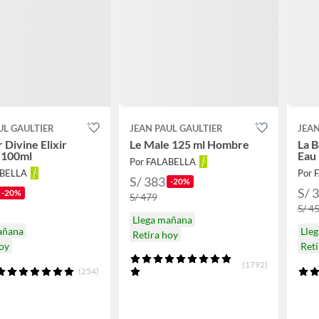
UL GAULTIER
JEAN PAUL GAULTIER
JEAN
 Divine Elixir
Le Male 125 ml Hombre
La B
 100ml
Eau
Por FALABELLA
ABELLA
Por 
S/ 383
-20%
S/ 
-20%
S/ 479
S/ 4
Llega mañana
añana
Lle
Retira hoy
hoy
Reti
(1792)
(254)