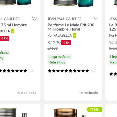
UL GAULTIER
JEAN PAUL GAULTIER
JEAN
e 75 ml Hombre
Perfume Le Male Edt 200
Le 
Ml Hombre Floral
125
ABELLA
Por FALABELLA
Por 
-39%
S/ 399
S/ 
-43%
S/ 699
S/ 5
añana
Llega mañana
Lle
hoy
Retira hoy
Reti
(33)
(22)
Patrocinado
Patrocinado