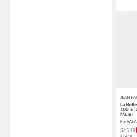
JEAN PA
La Bell
100 ml 
Mujer
Por FAL
S/ 519
S/ 649