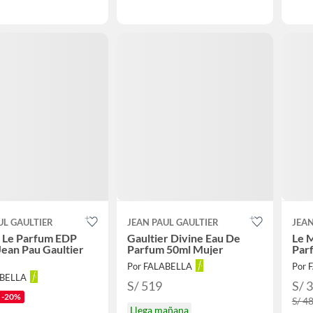
UL GAULTIER
JEAN PAUL GAULTIER
JEAN
e Le Parfum EDP
Gaultier Divine Eau De
Le M
Jean Pau Gaultier
Parfum 50ml Mujer
Par
Por FALABELLA
Por 
ABELLA
S/ 519
S/ 
-20%
S/ 4
Llega mañana