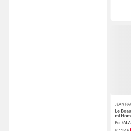
JEAN PA
Le Beau
ml Hom
Por FAL
S/ 345