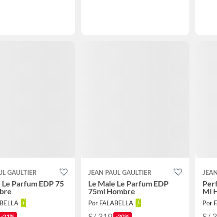
UL GAULTIER
JEAN PAUL GAULTIER
JEAN
 Le Parfum EDP 75
Le Male Le Parfum EDP
Per
bre
75ml Hombre
Ml 
ABELLA
Por FALABELLA
Por 
S/ 319
S/ 
-21%
-20%