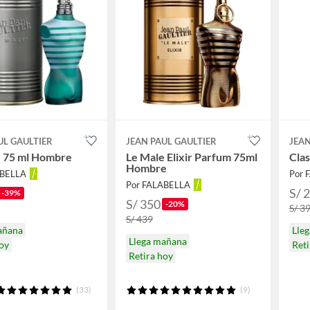
UL GAULTIER
JEAN PAUL GAULTIER
JEAN
e 75 ml Hombre
Le Male Elixir Parfum 75ml
Clas
Hombre
ABELLA
Por 
Por FALABELLA
S/ 
-39%
S/ 350
-20%
S/ 3
S/ 439
añana
Lle
Llega mañana
hoy
Reti
Retira hoy
(33)
(9)