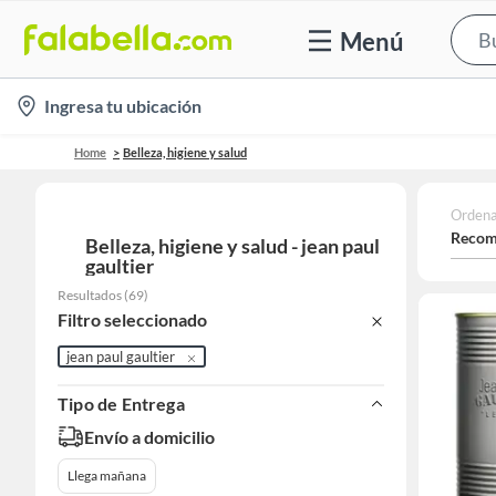
Menú
location-
Ingresa tu ubicación
icon
Home
Belleza, higiene y salud
Ordena
Recom
Belleza, higiene y salud - jean paul
gaultier
Resultados
(
69
)
Filtro seleccionado
jean paul gaultier
Tipo de Entrega
Envío a domicilio
Llega mañana