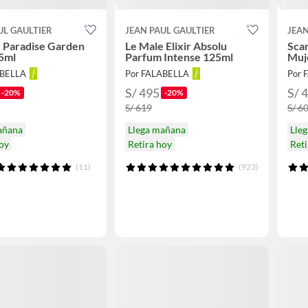
UL GAULTIER
JEAN PAUL GAULTIER
JEAN
 Paradise Garden
Le Male Elixir Absolu
Scan
5ml
Parfum Intense 125ml
Muj
ABELLA
Por FALABELLA
Por 
S/ 495
S/ 
-20%
-20%
S/ 619
S/ 6
añana
Llega mañana
Lle
hoy
Retira hoy
Reti
(11)
(923)