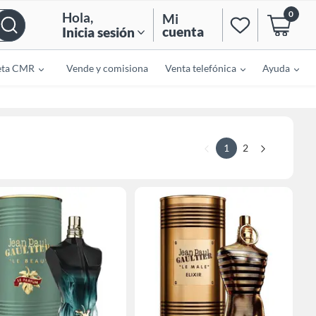
0
Hola
,
Mi
cuenta
Inicia sesión
eta CMR
Vende y comisiona
Venta telefónica
Ayuda
1
2