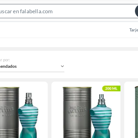
Search
Bar
Tarj
r por
:
endados