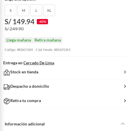
S
M
L
XL
S/ 149.94
-40%
S/ 249.90
Llega mañana
Retira mañana
Código: 883655365
Cód. tienda: 883655365
Entrega en
Cercado De Lima
Stock en tienda
Despacho a domicilio
Retira tu compra
Información adicional