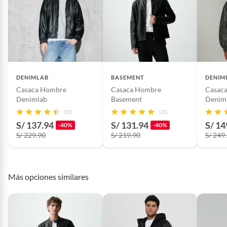
Baterías de auto.
Motocicletas y bicicletas motorizadas.
Licores y cigarros electrónicos.
DENIMLAB
BASEMENT
DENIM
Casaca Hombre
Casaca Hombre
Casac
Denimlab
Basement
Denim
(15)
(21)
S/ 137.94
S/ 131.94
S/ 14
-40%
-40%
S/ 229.90
S/ 219.90
S/ 249
Más opciones similares