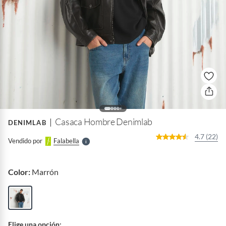
o
f
n
I
r
e
l
Casaca Hombre Denimlab
DENIMLAB
l
e
4.7 (22)
Vendido por
Falabella
S
Color:
Marrón
Elige una opción: