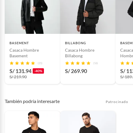
BASEMENT
BILLABONG
BASEM
Casaca Hombre
Casaca Hombre
Casac
Basement
Billabong
Hombr
(21)
(16)
S/ 131.94
S/ 269.90
S/ 11
-40%
S/ 219.90
S/ 189
También podría interesarte
Patrocinado