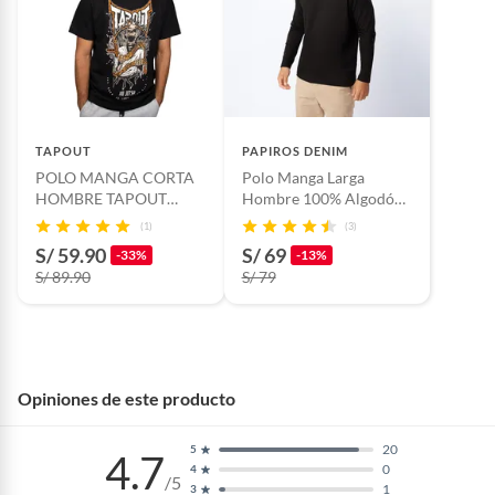
TAPOUT
PAPIROS DENIM
POLO MANGA CORTA
Polo Manga Larga
HOMBRE TAPOUT
Hombre 100% Algodón
CHELIN
Regular Fit Papiros
(1)
(3)
Denim
S/ 59.90
S/ 69
-33%
-13%
S/ 89.90
S/ 79
Opiniones de este producto
20
5
4.7
0
4
/5
1
3