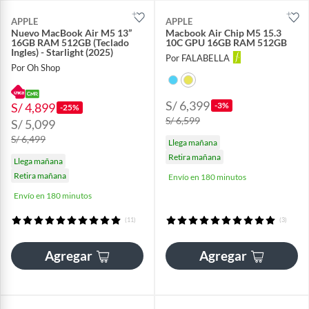
APPLE
APPLE
Nuevo MacBook Air M5 13”
Macbook Air Chip M5 15.3
16GB RAM 512GB (Teclado
10C GPU 16GB RAM 512GB
Ingles) - Starlight (2025)
Por FALABELLA
Por Oh Shop
S/ 6,399
S/ 4,899
-3%
-25%
S/ 6,599
S/ 5,099
S/ 6,499
Llega mañana
Retira mañana
Llega mañana
Retira mañana
Envío en 180 minutos
Envío en 180 minutos
(11)
(3)
Agregar
Agregar