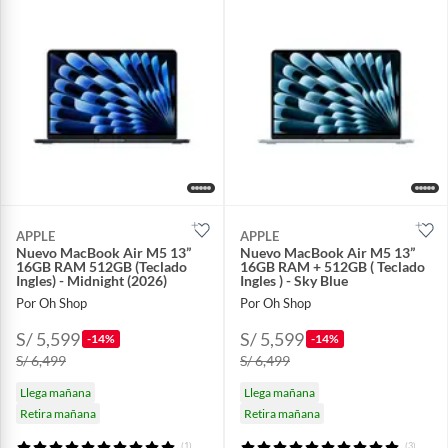
APPLE
APPLE
Nuevo MacBook Air M5 13”
Nuevo MacBook Air M5 13”
16GB RAM 512GB (Teclado
16GB RAM + 512GB ( Teclado
Ingles) - Midnight (2026)
Ingles ) - Sky Blue
Por Oh Shop
Por Oh Shop
S/ 5,599
S/ 5,599
-14%
-14%
S/ 6,499
S/ 6,499
Llega mañana
Llega mañana
Retira mañana
Retira mañana
(1)
(3)