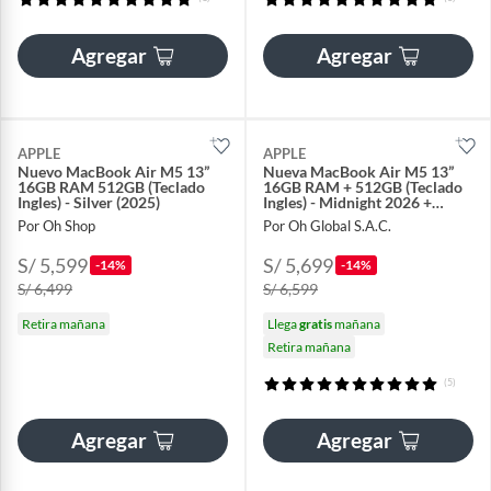
Agregar
Agregar
APPLE
APPLE
Nuevo MacBook Air M5 13”
Nueva MacBook Air M5 13”
16GB RAM 512GB (Teclado
16GB RAM + 512GB (Teclado
Ingles) - Silver (2025)
Ingles) - Midnight 2026 +
Regalo
Por Oh Shop
Por Oh Global S.A.C.
S/ 5,599
S/ 5,699
-14%
-14%
S/ 6,499
S/ 6,599
Retira mañana
Llega
gratis
mañana
Retira mañana
(5)
Agregar
Agregar