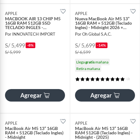
APPLE
APPLE
MACBOOK AIR 13 CHIP M5
Nueva MacBook Air M5 13”
16GB RAM 512GB SSD
16GB RAM + 512GB (Teclado
TECLADO INGLES -
Ingles) - Midnight 2026 +
STARLIGHT
Regalo
Por INNOVATECH IMPORT
Por Oh Global S.A.C.
S/ 5,499
S/ 5,699
-8%
-14%
S/ 5,999
S/ 6,599
Llega
gratis
mañana
Retira mañana
(2)
Agregar
Agregar
APPLE
APPLE
MacBook Air M5 13” 16GB
MacBook Air M5 13” 16GB
RAM + 512GB (Teclado Ingles)
RAM 512GB (Teclado Ingles) -
- Midnight
Midnight - (2025)