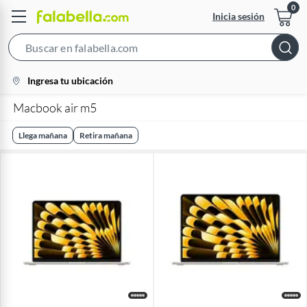
Inicia sesión
Search
Bar
location-
Ingresa tu ubicación
icon
Macbook air m5
Llega mañana
Retira mañana