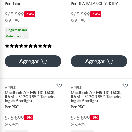
Por Bako
Por BEA BALANCE Y BODY
S/ 5,599
S/ 5,599
-14%
-14%
S/ 6,499
S/ 6,499
Llega mañana
Retira mañana
(1)
Agregar
Agregar
APPLE
APPLE
MacBook Air M5 13” 16GB
MacBook Air M5 13” 16GB
RAM + 512GB SSD Teclado
RAM + 512GB SSD Teclado
Inglés Starlight
Inglés Starlight
Por PRO
Por PRO
S/ 5,899
S/ 5,899
-9%
-9%
S/ 6,499
S/ 6,499