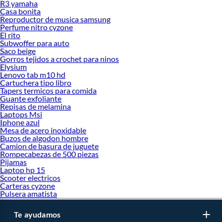
R3 yamaha
Casa bonita
Reproductor de musica samsung
Perfume nitro cyzone
El rito
Subwoffer para auto
Saco beige
Gorros tejidos a crochet para ninos
Elysium
Lenovo tab m10 hd
Cartuchera tipo libro
Tapers termicos para comida
Guante exfoliante
Repisas de melamina
Laptops Msi
Iphone azul
Mesa de acero inoxidable
Buzos de algodon hombre
Camion de basura de juguete
Rompecabezas de 500 piezas
Pijamas
Laptop hp 15
Scooter electricos
Carteras cyzone
Pulsera amatista
Te ayudamos