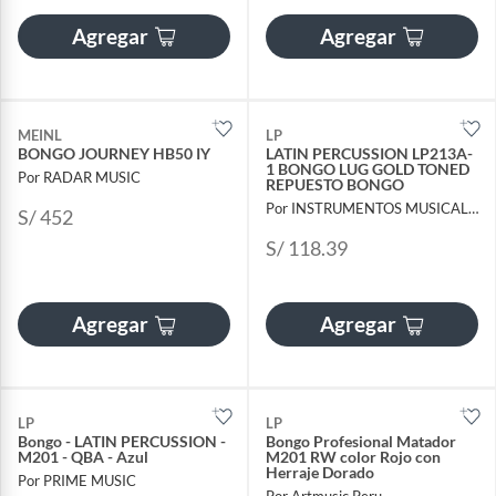
Agregar
Agregar
MEINL
LP
BONGO JOURNEY HB50 IY
LATIN PERCUSSION LP213A-
1 BONGO LUG GOLD TONED
Por RADAR MUSIC
REPUESTO BONGO
Por INSTRUMENTOS MUSICALES AYMARA
S/ 452
S/ 118.39
Agregar
Agregar
LP
LP
Bongo - LATIN PERCUSSION -
Bongo Profesional Matador
M201 - QBA - Azul
M201 RW color Rojo con
Herraje Dorado
Por PRIME MUSIC