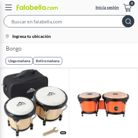
Inicia sesión
Search
Bar
location-
Ingresa tu ubicación
icon
Bongo
Llega mañana
Retira mañana