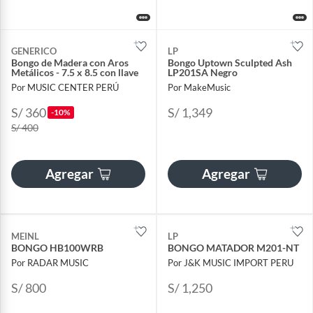
GENERICO
LP
Bongo de Madera con Aros
Bongo Uptown Sculpted Ash
Metálicos - 7.5 x 8.5 con llave
LP201SA Negro
Por MUSIC CENTER PERÚ
Por MakeMusic
S/ 360
S/ 1,349
-10%
S/ 400
Agregar
Agregar
MEINL
LP
BONGO HB100WRB
BONGO MATADOR M201-NT
Por RADAR MUSIC
Por J&K MUSIC IMPORT PERU
S/ 800
S/ 1,250