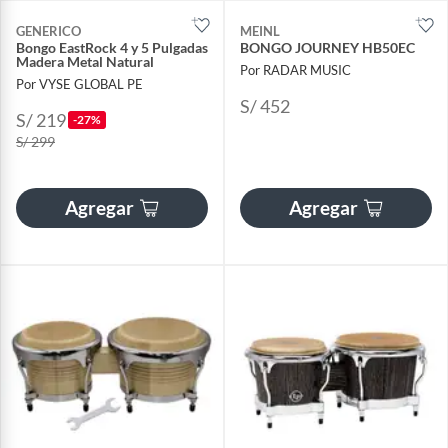
GENERICO
MEINL
Bongo EastRock 4 y 5 Pulgadas
BONGO JOURNEY HB50EC
Madera Metal Natural
Por RADAR MUSIC
Por VYSE GLOBAL PE
S/ 452
S/ 219
-27%
S/ 299
Agregar
Agregar