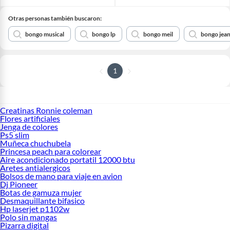
Otras personas también buscaron:
bongo musical
bongo lp
bongo meil
bongo jea
1
Creatinas Ronnie coleman
Flores artificiales
Jenga de colores
Ps5 slim
Muñeca chuchubela
Princesa peach para colorear
Aire acondicionado portatil 12000 btu
Aretes antialergicos
Bolsos de mano para viaje en avion
Dj Pioneer
Botas de gamuza mujer
Desmaquillante bifasico
Hp laserjet p1102w
Polo sin mangas
Pizarra digital