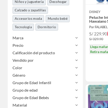
Niños y juguetería
Decohogar
Calzado y zapatillas
DISNEY
Peluche In
Accesorios moda
Mundo bebé
Hawaiano S
Tecnología
Dormitorio
Por FALABE
S/ 229.90
Marca
S/ 329.90
Precio
Llega maña
Retira mañ
Calificación del producto
Vendido por
Color
Género
Grupo de Edad Infantil
Grupo de edad
Grupo de Edad Bebés
Material