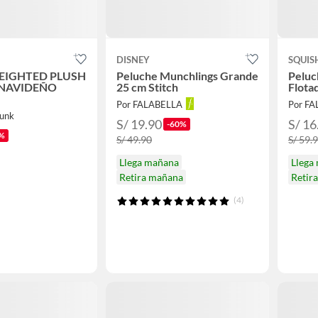
DISNEY
SQUI
EIGHTED PLUSH
Peluche Munchlings Grande
Peluc
 NAVIDEÑO
25 cm Stitch
Flota
Por FALABELLA
Por F
Funk
S/ 19.90
S/ 16
-60%
%
S/ 49.90
S/ 59.
Llega mañana
Llega
Retira mañana
Retir
(4)