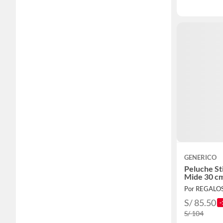
GENERICO
Peluche Sti
Mide 30 cm
Por REGALO
S/ 85.50
-
S/ 104