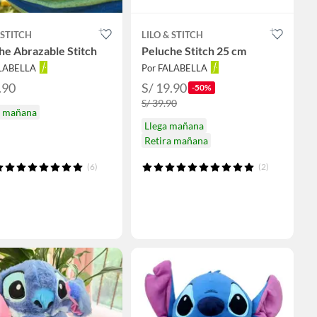
 STITCH
LILO & STITCH
he Abrazable Stitch
Peluche Stitch 25 cm
ALABELLA
Por FALABELLA
.90
S/ 19.90
-50%
S/ 39.90
a mañana
Llega mañana
Retira mañana
(6)
(2)