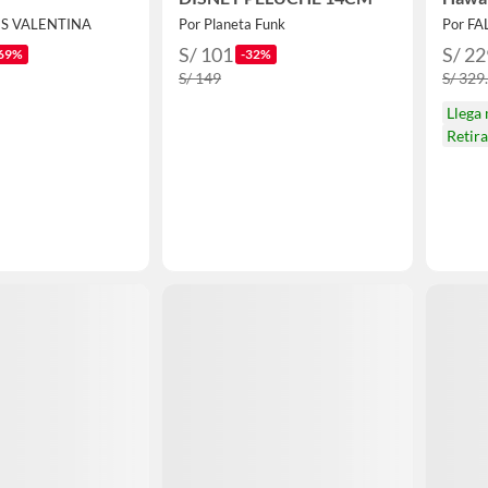
ES VALENTINA
Por Planeta Funk
Por F
S/ 101
S/ 22
69%
-32%
S/ 149
S/ 329
Llega
Retir