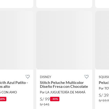
DISNEY
SQUI
cth Azul Patito -
Stitch Peluche Multicolor
Peluc
s alto
Diseño Fresa con Chocolate
Por T
S CON AMO
Por LA JUGUETERÍA DE MAMÁ
S/ 39
S/ 99
18%
-30%
S/ 59.
S/ 141