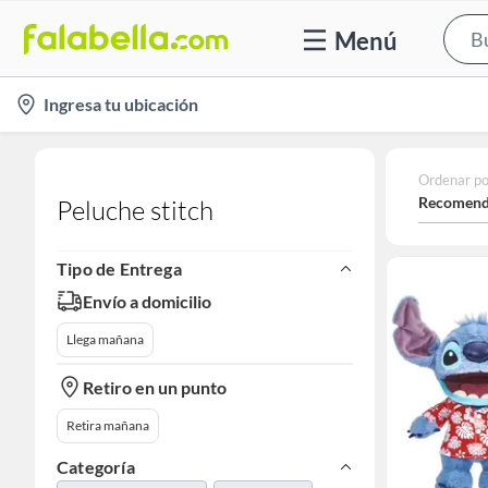
Menú
location-
Ingresa tu ubicación
icon
Ordenar po
Recomend
Peluche stitch
Tipo de Entrega
Envío a domicilio
Llega mañana
Retiro en un punto
Retira mañana
Categoría