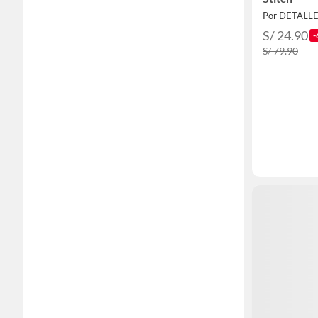
Por DETALL
S/ 24.90
-
S/ 79.90