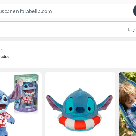
Search
Bar
Tarj
r
:
ados