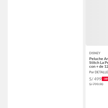
DISNEY
Peluche A
Stitch La P
con + de 1
Combinaci
Por DETALL
S/ 499
-38
S/ 799.90