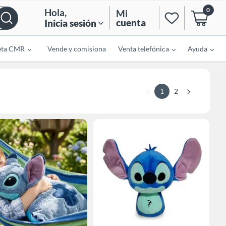
0
Hola
,
Mi
cuenta
Inicia sesión
eta CMR
Vende y comisiona
Venta telefónica
Ayuda
1
2