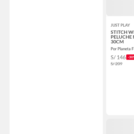
JUST PLAY
STITCH W
PELUCHE
30CM
Por Planeta 
S/ 146
-30
S/ 209