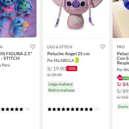
CH
LILO & STITCH
PRO
NI FIGURA 2.5"
Peluche Angel 25 cm
Peluc
 - STITCH
Con S
Por FALABELLA
Respi
s Perú
S/ 19.90
-50%
Por S
S/ 39.90
S/ 84
Llega mañana
Retira mañana
S/ 89
S/ 150
Envío
(3)
(2)