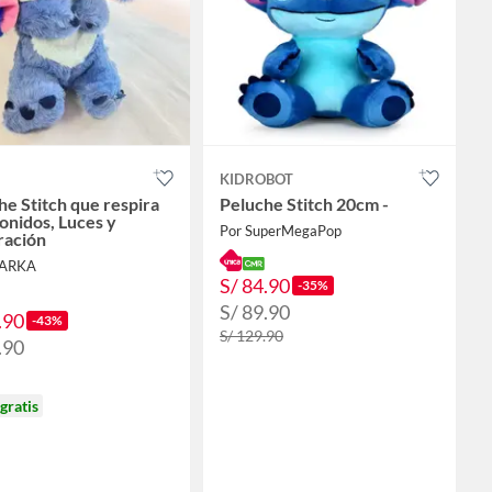
KIDROBOT
he Stitch que respira
Peluche Stitch 20cm -
onidos, Luces y
Por SuperMegaPop
ración
HARKA
S/ 84.90
-35%
S/ 89.90
.90
-43%
S/ 129.90
.90
gratis