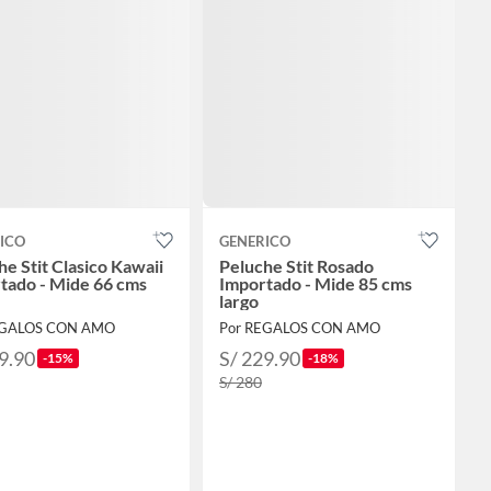
ICO
GENERICO
he Stit Clasico Kawaii
Peluche Stit Rosado
tado - Mide 66 cms
Importado - Mide 85 cms
largo
EGALOS CON AMO
Por REGALOS CON AMO
9.90
S/ 229.90
-15%
-18%
S/ 280