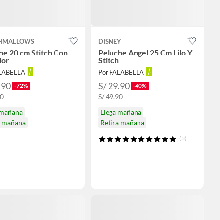
SHMALLOWS
DISNEY
he 20 cm Stitch Con
Peluche Angel 25 Cm Lilo Y
dor
Stitch
ALABELLA
Por FALABELLA
.90
S/ 29.90
-72%
-40%
90
S/ 49.90
 mañana
Llega mañana
a mañana
Retira mañana
(3)