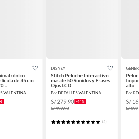
DISNEY
GENER
nimatrónico
Stitch Peluche Interactivo
Peluc
elícula de 45 cm
mas de 50 Sonidos y Frases
Impor
20
Ojos LCD
alto
ones
ES VALENTINA
Por DETALLES VALENTINA
Por R
S/ 279.90
S/ 16
%
-44%
S/ 499.90
S/ 199
(2)