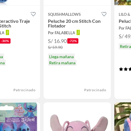
SQUISHMALLOWS
LILO &
teractivo Traje
Peluche 20 cm Stitch Con
Peluc
titch
Flotador
Por F
LLA
Por FALABELLA
S/ 49
S/ 16.90
-30%
-72%
Retir
S/ 59.90
na
Llega mañana
ana
Retira mañana
Patrocinado
Patrocinado