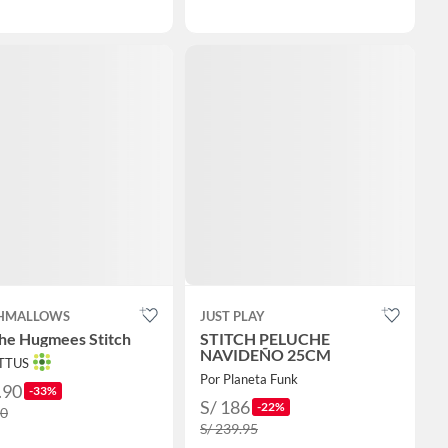
SHMALLOWS
JUST PLAY
he Hugmees Stitch
STITCH PELUCHE
NAVIDEÑO 25CM
OTTUS
Por Planeta Funk
.90
-33%
S/ 186
-22%
90
S/ 239.95