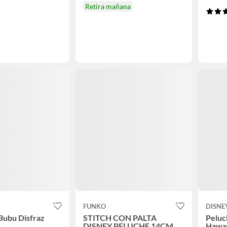
Retira mañana
FUNKO
DISNE
Bubu Disfraz
STITCH CON PALTA
Peluc
DISNEY PELUCHE 14CM
Hawai