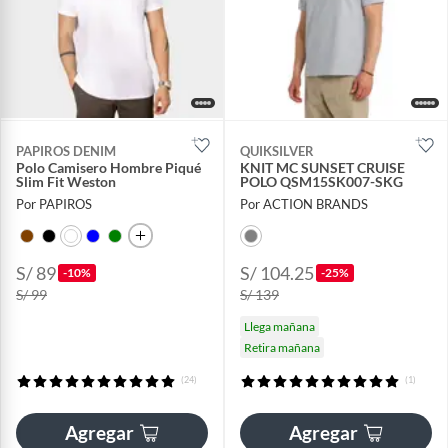
PAPIROS DENIM
QUIKSILVER
Polo Camisero Hombre Piqué
KNIT MC SUNSET CRUISE
Slim Fit Weston
POLO QSM15SK007-SKG
Por PAPIROS
Por ACTION BRANDS
S/ 89
S/ 104.25
-10%
-25%
S/ 99
S/ 139
Llega mañana
Retira mañana
(24)
(1)
Agregar
Agregar