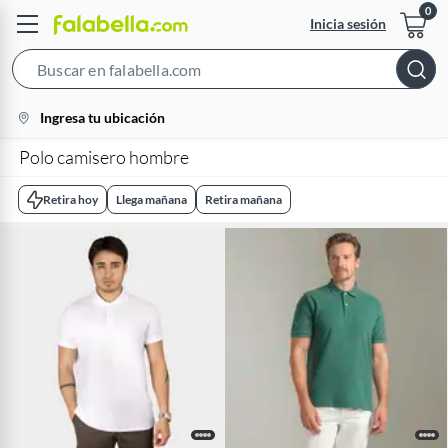
Inicia sesión
Search
Bar
location-
Ingresa tu ubicación
icon
Polo camisero hombre
Retira hoy
Llega mañana
Retira mañana