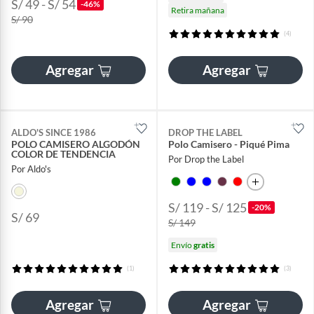
S/ 49 - S/ 54
-46%
Retira mañana
S/ 90
(4)
Agregar
Agregar
ALDO'S SINCE 1986
DROP THE LABEL
POLO CAMISERO ALGODÓN
Polo Camisero - Piqué Pima
COLOR DE TENDENCIA
Por Drop the Label
Por Aldo's
S/ 119 - S/ 125
-20%
S/ 69
S/ 149
Envío
gratis
(1)
(3)
Agregar
Agregar