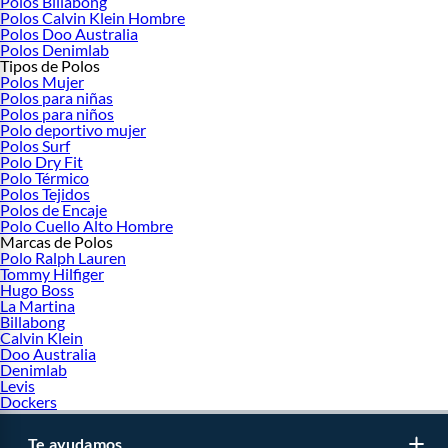
Polos Billabong
Polos Calvin Klein Hombre
Polos Doo Australia
Polos Denimlab
Tipos de Polos
Polos Mujer
Polos para niñas
Polos para niños
Polo deportivo mujer
Polos Surf
Polo Dry Fit
Polo Térmico
Polos Tejidos
Polos de Encaje
Polo Cuello Alto Hombre
Marcas de Polos
Polo Ralph Lauren
Tommy Hilfiger
Hugo Boss
La Martina
Billabong
Calvin Klein
Doo Australia
Denimlab
Levis
Dockers
Te ayudamos