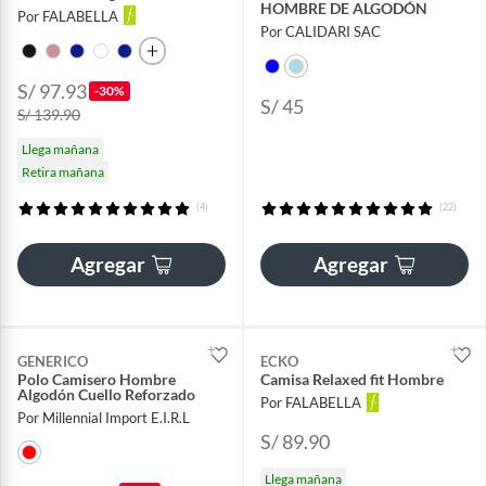
HOMBRE DE ALGODÓN
Por FALABELLA
Por CALIDARI SAC
S/ 97.93
-30%
S/ 45
S/ 139.90
Llega mañana
Retira mañana
(4)
(22)
Agregar
Agregar
GENERICO
ECKO
Polo Camisero Hombre
Camisa Relaxed fit Hombre
Algodón Cuello Reforzado
Por FALABELLA
Por Millennial Import E.I.R.L
S/ 89.90
Llega mañana