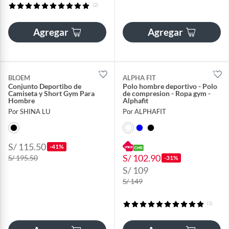
(2)
Agregar
Agregar
BLOEM
ALPHA FIT
Conjunto Deportibo de
Polo hombre deportivo - Polo
Camiseta y Short Gym Para
de compresion - Ropa gym -
Hombre
Alphafit
Por SHINA LU
Por ALPHAFIT
S/ 115.50
-41%
S/ 102.90
S/ 195.50
-31%
S/ 109
S/ 149
(1)