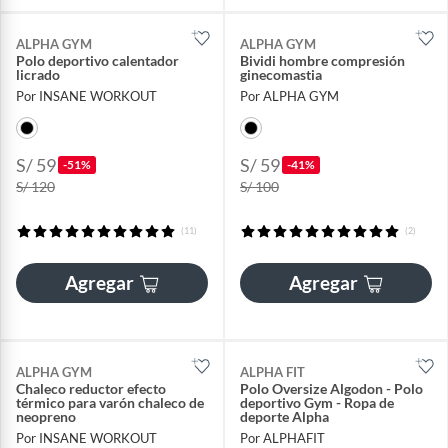
ALPHA GYM
ALPHA GYM
Polo deportivo calentador
Bividi hombre compresión
licrado
ginecomastia
Por INSANE WORKOUT
Por ALPHA GYM
S/ 59
S/ 59
-51%
-41%
S/ 120
S/ 100
(11)
(2)
Agregar
Agregar
ALPHA GYM
ALPHA FIT
Chaleco reductor efecto
Polo Oversize Algodon - Polo
térmico para varón chaleco de
deportivo Gym - Ropa de
neopreno
deporte Alpha
Por INSANE WORKOUT
Por ALPHAFIT