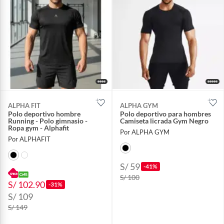
ALPHA FIT
ALPHA GYM
Polo deportivo hombre
Polo deportivo para hombres
Running - Polo gimnasio -
Camiseta licrada Gym Negro
Ropa gym - Alphafit
Por ALPHA GYM
Por ALPHAFIT
S/ 59
-41%
S/ 100
S/ 102.90
-31%
S/ 109
S/ 149