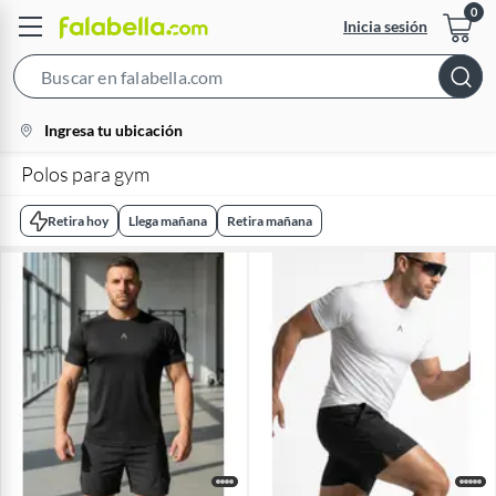
Inicia sesión
Search
Bar
location-
Ingresa tu ubicación
icon
Polos para gym
Retira hoy
Llega mañana
Retira mañana