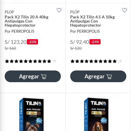
PLOP
PLOP
Pack X2 Tilin 20 A 40kg
Pack X2 Tilin 4.5 A 10kg
Antipulgas Con
Antipulgas Con
Hepatoprotector
Hepatoprotector
Por PERROPOLIS
Por PERROPOLIS
S/ 123.20
S/ 92.40
-23%
-23%
S/ 160
S/ 120
(3)
(4)
Agregar
Agregar