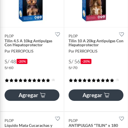
PLOP
PLOP
Tilin 4.5 A 10kg Antipulgas
Tilin 10 A 20kg Antipulgas Con
Con Hepatoprotector
Hepatoprotector
Por PERROPOLIS
Por PERROPOLIS
S/ 48
S/ 56
-20%
-20%
S/ 60
S/ 70
(8)
(5)
Agregar
Agregar
PLOP
PLOP
Líquido Mata Cucarachas y
ANTIPULGAS "TILIN" x 180