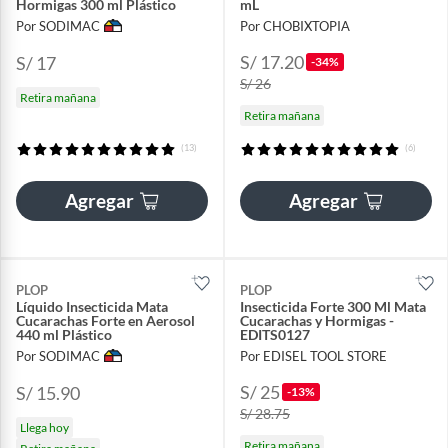
Hormigas 300 ml Plástico
mL
Por SODIMAC
Por CHOBIXTOPIA
S/ 17.20
S/ 17
-34%
S/ 26
Retira mañana
Retira mañana
(13)
(6)
Agregar
Agregar
PLOP
PLOP
Líquido Insecticida Mata
Insecticida Forte 300 Ml Mata
Cucarachas Forte en Aerosol
Cucarachas y Hormigas -
440 ml Plástico
EDITS0127
Por SODIMAC
Por EDISEL TOOL STORE
S/ 25
S/ 15.90
-13%
S/ 28.75
Llega hoy
Retira mañana