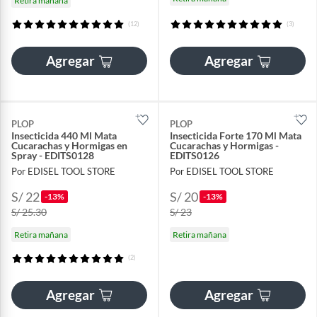
Retira mañana
(12)
(3)
Agregar
Agregar
PLOP
PLOP
Insecticida 440 Ml Mata
Insecticida Forte 170 Ml Mata
Cucarachas y Hormigas en
Cucarachas y Hormigas -
Spray - EDITS0128
EDITS0126
Por EDISEL TOOL STORE
Por EDISEL TOOL STORE
S/ 22
S/ 20
-13%
-13%
S/ 25.30
S/ 23
Retira mañana
Retira mañana
(2)
Agregar
Agregar