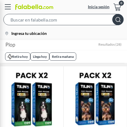
Inicia sesión
Search
Bar
location-
Ingresa tu ubicación
icon
Plop
Resultados
(
28
)
Retira hoy
Llega hoy
Retira mañana