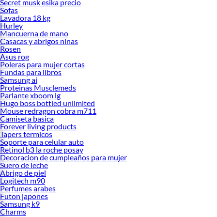
Secret musk esika precio
Sofas
Lavadora 18 kg
Hurley
Mancuerna de mano
Casacas y abrigos ninas
Rosen
Asus rog
Poleras para mujer cortas
Fundas para libros
Samsung ai
Proteinas Musclemeds
Parlante xboom lg
Hugo boss bottled unlimited
Mouse redragon cobra m711
Camiseta basica
Forever living products
Tapers termicos
Soporte para celular auto
Retinol b3 la roche posay
Decoracion de cumpleaños para mujer
Suero de leche
Abrigo de piel
Logitech m90
Perfumes arabes
Futon japones
Samsung k9
Charms